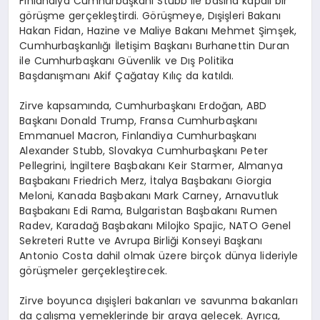
Finlandiya Cumhurbaşkanı Stubb ile basına kapalı bir
görüşme gerçekleştirdi. Görüşmeye, Dışişleri Bakanı
Hakan Fidan, Hazine ve Maliye Bakanı Mehmet Şimşek,
Cumhurbaşkanlığı İletişim Başkanı Burhanettin Duran
ile Cumhurbaşkanı Güvenlik ve Dış Politika
Başdanışmanı Akif Çağatay Kılıç da katıldı.
Zirve kapsamında, Cumhurbaşkanı Erdoğan, ABD
Başkanı Donald Trump, Fransa Cumhurbaşkanı
Emmanuel Macron, Finlandiya Cumhurbaşkanı
Alexander Stubb, Slovakya Cumhurbaşkanı Peter
Pellegrini, İngiltere Başbakanı Keir Starmer, Almanya
Başbakanı Friedrich Merz, İtalya Başbakanı Giorgia
Meloni, Kanada Başbakanı Mark Carney, Arnavutluk
Başbakanı Edi Rama, Bulgaristan Başbakanı Rumen
Radev, Karadağ Başbakanı Milojko Spajic, NATO Genel
Sekreteri Rutte ve Avrupa Birliği Konseyi Başkanı
Antonio Costa dahil olmak üzere birçok dünya lideriyle
görüşmeler gerçekleştirecek.
Zirve boyunca dışişleri bakanları ve savunma bakanları
da çalışma yemeklerinde bir araya gelecek. Ayrıca,