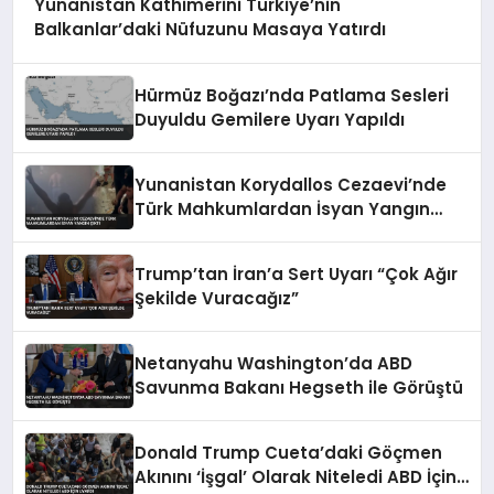
Yunanistan Kathimerini Türkiye’nin
Balkanlar’daki Nüfuzunu Masaya Yatırdı
Hürmüz Boğazı’nda Patlama Sesleri
Duyuldu Gemilere Uyarı Yapıldı
Yunanistan Korydallos Cezaevi’nde
Türk Mahkumlardan İsyan Yangın
Çıktı
Trump’tan İran’a Sert Uyarı “Çok Ağır
Şekilde Vuracağız”
Netanyahu Washington’da ABD
Savunma Bakanı Hegseth ile Görüştü
Donald Trump Cueta’daki Göçmen
Akınını ‘İşgal’ Olarak Niteledi ABD İçin