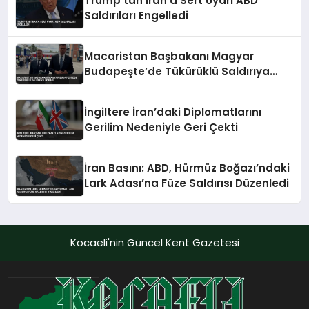
Trump’tan İran’a Sert Uyarı ABD
Saldırıları Engelledi
Macaristan Başbakanı Magyar
Budapeşte’de Tükürüklü Saldırıya
Uğradı
İngiltere İran’daki Diplomatlarını
Gerilim Nedeniyle Geri Çekti
İran Basını: ABD, Hürmüz Boğazı’ndaki
Lark Adası’na Füze Saldırısı Düzenledi
Kocaeli'nin Güncel Kent Gazetesi