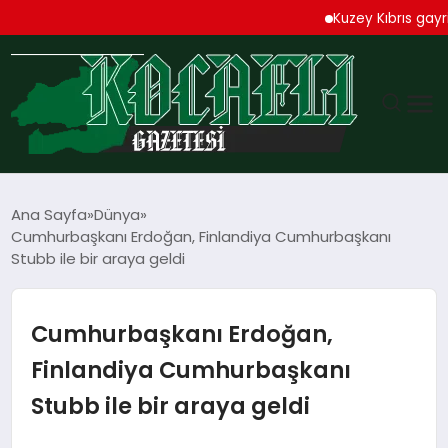
Kuzey Kıbrıs gayrimenk
GÜNDEM
Ana Sayfa
Dünya
Cumhurbaşkanı Erdoğan, Finlandiya Cumhurbaşkanı
TEKNOLOJI
Stubb ile bir araya geldi
EKONOMI
Cumhurbaşkanı Erdoğan,
SPOR
Finlandiya Cumhurbaşkanı
Stubb ile bir araya geldi
MAGAZIN