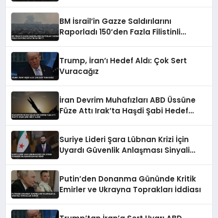
Uyardı
BM İsrail’in Gazze Saldırılarını
Raporladı 150’den Fazla Filistinli
Hayatını Kaybetti
Trump, İran’ı Hedef Aldı: Çok Sert
Vuracağız
İran Devrim Muhafızları ABD Üssüne
Füze Attı Irak’ta Haşdi Şabi Hedef
Alındı
Suriye Lideri Şara Lübnan Krizi İçin
Uyardı Güvenlik Anlaşması Sinyali
Verdi
Putin’den Donanma Gününde Kritik
Emirler ve Ukrayna Toprakları İddiası