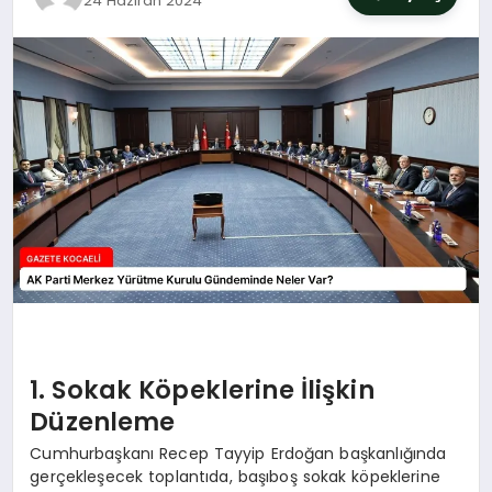
24 Haziran 2024
SIYASET
YAŞAM
DÜNYA
SAĞLIK
EĞITIM
1. Sokak Köpeklerine İlişkin
Düzenleme
Cumhurbaşkanı Recep Tayyip Erdoğan başkanlığında
gerçekleşecek toplantıda, başıboş sokak köpeklerine