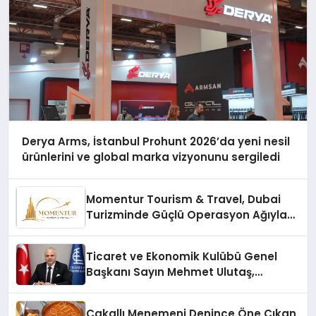
Derya Arms, İstanbul Prohunt 2026’da yeni nesil
ürünlerini ve global marka vizyonunu sergiledi
Momentur Tourism & Travel, Dubai
Turizminde Güçlü Operasyon Ağıyla
Fark Yaratıyor
Ticaret ve Ekonomik Kulübü Genel
Başkanı Sayın Mehmet Ulutaş,
ekonomiye dair yaptığı açıklamada
şunları kaydetti:
Çakallı Menemeni Denince Öne Çıkan