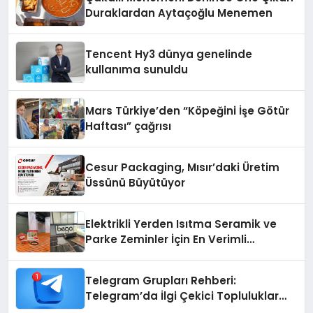
Duraklardan Aytaçoğlu Menemen
Tencent Hy3 dünya genelinde
kullanıma sunuldu
Mars Türkiye’den “Köpeğini İşe Götür
Haftası” çağrısı
Cesur Packaging, Mısır’daki Üretim
Üssünü Büyütüyor
Elektrikli Yerden Isıtma Seramik ve
Parke Zeminler İçin En Verimli
Çözümler
Telegram Grupları Rehberi:
Telegram’da İlgi Çekici Topluluklar
Nasıl Bulunur?