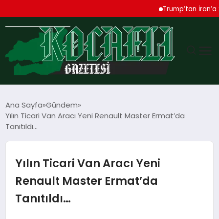
Trump’tan İran’a Sert Uy
GÜNDEM
Ana Sayfa
Gündem
Yılın Ticari Van Aracı Yeni Renault Master Ermat’da
TEKNOLOJI
Tanıtıldı…
EKONOMI
Yılın Ticari Van Aracı Yeni
SPOR
Renault Master Ermat’da
Tanıtıldı…
MAGAZIN