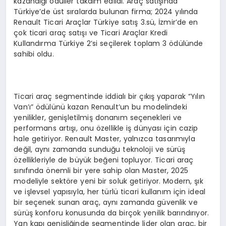
kazandığı ödüller takdim edildi. Araç satışında
Türkiye’de üst sıralarda bulunan firma; 2024 yılında
Renault Ticari Araçlar Türkiye satış 3.sü, İzmir’de en
çok ticari araç satışı ve Ticari Araçlar Kredi
Kullandırma Türkiye 2’si seçilerek toplam 3 ödülünde
sahibi oldu.
Ticari araç segmentinde iddialı bir çıkış yaparak “Yılın
Van’ı” ödülünü kazan Renault’un bu modelindeki
yenilikler, genişletilmiş donanım seçenekleri ve
performans artışı, onu özellikle iş dünyası için cazip
hale getiriyor. Renault Master, yalnızca tasarımıyla
değil, aynı zamanda sunduğu teknoloji ve sürüş
özellikleriyle de büyük beğeni topluyor. Ticari araç
sınıfında önemli bir yere sahip olan Master, 2025
modeliyle sektöre yeni bir soluk getiriyor. Modern, şık
ve işlevsel yapısıyla, her türlü ticari kullanım için ideal
bir seçenek sunan araç, aynı zamanda güvenlik ve
sürüş konforu konusunda da birçok yenilik barındırıyor.
Yan kapı genişliğinde segmentinde lider olan araç, bir