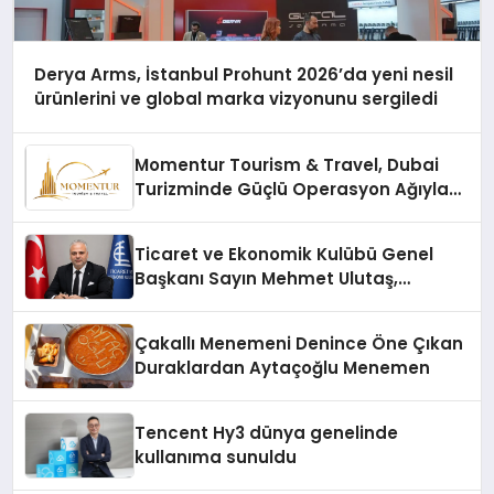
Derya Arms, İstanbul Prohunt 2026’da yeni nesil
ürünlerini ve global marka vizyonunu sergiledi
Momentur Tourism & Travel, Dubai
Turizminde Güçlü Operasyon Ağıyla
Fark Yaratıyor
Ticaret ve Ekonomik Kulübü Genel
Başkanı Sayın Mehmet Ulutaş,
ekonomiye dair yaptığı açıklamada
şunları kaydetti:
Çakallı Menemeni Denince Öne Çıkan
Duraklardan Aytaçoğlu Menemen
Tencent Hy3 dünya genelinde
kullanıma sunuldu