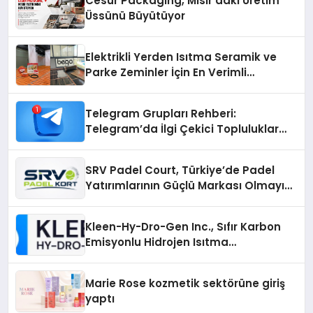
Cesur Packaging, Mısır’daki Üretim
Üssünü Büyütüyor
Elektrikli Yerden Isıtma Seramik ve
Parke Zeminler İçin En Verimli
Çözümler
Telegram Grupları Rehberi:
Telegram’da İlgi Çekici Topluluklar
Nasıl Bulunur?
SRV Padel Court, Türkiye’de Padel
Yatırımlarının Güçlü Markası Olmayı
Sürdürüyor
Kleen-Hy-Dro-Gen Inc., Sıfır Karbon
Emisyonlu Hidrojen Isıtma
Teknolojisinde ISO ve TSSA
Düzenleyici Onaylarını Aldı
Marie Rose kozmetik sektörüne giriş
yaptı