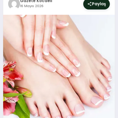
Gazete Kocaeli
SIYASET
Paylaş
16 Mayıs 2026
YAŞAM
DÜNYA
SAĞLIK
EĞITIM