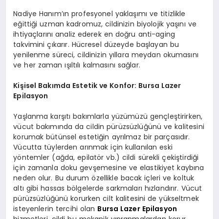
Nadiye Hanım’ın profesyonel yaklaşımı ve titizlikle
eğittiği uzman kadromuz, cildinizin biyolojik yaşını ve
ihtiyaçlarını analiz ederek en doğru anti-aging
takvimini çıkarır. Hücresel düzeyde başlayan bu
yenilenme süreci, cildinizin yıllara meydan okumasını
ve her zaman ışıltılı kalmasını sağlar.
Kişisel Bakımda Estetik ve Konfor: Bursa Lazer
Epilasyon
Yaşlanma karşıtı bakımlarla yüzümüzü gençleştirirken,
vücut bakımında da cildin pürüzsüzlüğünü ve kalitesini
korumak bütünsel estetiğin ayrılmaz bir parçasıdır.
Vücutta tüylerden arınmak için kullanılan eski
yöntemler (ağda, epilatör vb.) cildi sürekli çekiştirdiği
için zamanla doku gevşemesine ve elastikiyet kaybına
neden olur. Bu durum özellikle bacak içleri ve koltuk
altı gibi hassas bölgelerde sarkmaları hızlandırır. Vücut
pürüzsüzlüğünü korurken cilt kalitesini de yükseltmek
isteyenlerin tercihi olan
Bursa Lazer Epilasyon
hizmetleri, cildi bu mekanik yıpranmalardan korur.