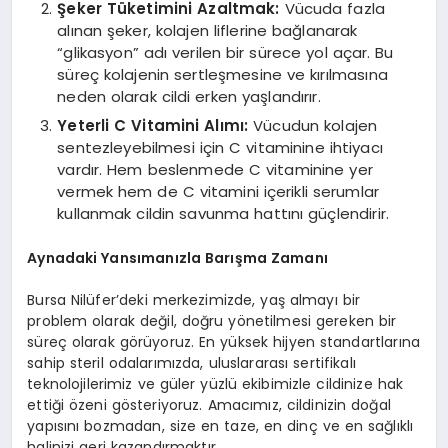
Şeker Tüketimini Azaltmak:
Vücuda fazla
alınan şeker, kolajen liflerine bağlanarak
“glikasyon” adı verilen bir sürece yol açar. Bu
süreç kolajenin sertleşmesine ve kırılmasına
neden olarak cildi erken yaşlandırır.
Yeterli C Vitamini Alımı:
Vücudun kolajen
sentezleyebilmesi için C vitaminine ihtiyacı
vardır. Hem beslenmede C vitaminine yer
vermek hem de C vitamini içerikli serumlar
kullanmak cildin savunma hattını güçlendirir.
Aynadaki Yansımanızla Barışma Zamanı
Bursa Nilüfer’deki merkezimizde, yaş almayı bir
problem olarak değil, doğru yönetilmesi gereken bir
süreç olarak görüyoruz. En yüksek hijyen standartlarına
sahip steril odalarımızda, uluslararası sertifikalı
teknolojilerimiz ve güler yüzlü ekibimizle cildinize hak
ettiği özeni gösteriyoruz. Amacımız, cildinizin doğal
yapısını bozmadan, size en taze, en dinç ve en sağlıklı
halinizi geri kazandırmaktır.