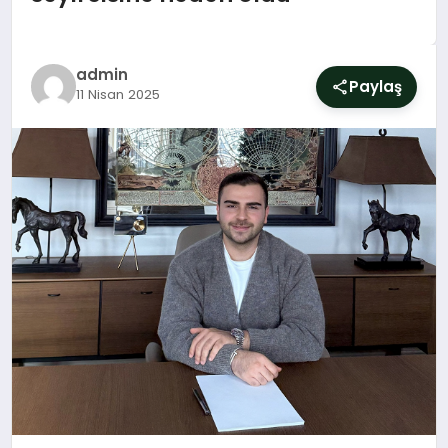
SIYASET
YAŞAM
admin
Paylaş
11 Nisan 2025
DÜNYA
SAĞLIK
EĞITIM