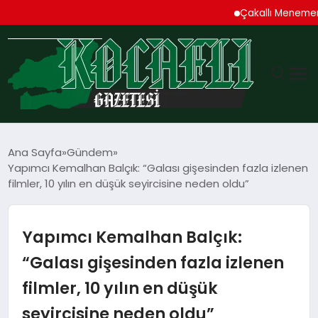
Çakallı Menemeni Den
GÜNDEM
Ana Sayfa
Gündem
Yapımcı Kemalhan Balçık: “Galası gişesinden fazla izlenen
TEKNOLOJI
filmler, 10 yılın en düşük seyircisine neden oldu”
EKONOMI
Yapımcı Kemalhan Balçık:
SPOR
“Galası gişesinden fazla izlenen
filmler, 10 yılın en düşük
MAGAZIN
seyircisine neden oldu”