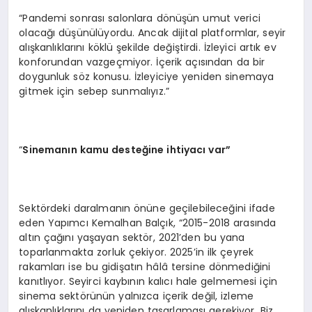
“Pandemi sonrası salonlara dönüşün umut verici
olacağı düşünülüyordu. Ancak dijital platformlar, seyir
alışkanlıklarını köklü şekilde değiştirdi. İzleyici artık ev
konforundan vazgeçmiyor. İçerik açısından da bir
doygunluk söz konusu. İzleyiciye yeniden sinemaya
gitmek için sebep sunmalıyız.”
“
Sineman
ın kamu desteğine ihtiyacı var”
Sektördeki daralmanın önüne geçilebileceğini ifade
eden Yapımcı Kemalhan Balçık, “2015-2018 arasında
altın çağını yaşayan sektör, 2021’den bu yana
toparlanmakta zorluk çekiyor. 2025’in ilk çeyrek
rakamları ise bu gidişatın hâlâ tersine dönmediğini
kanıtlıyor. Seyirci kaybının kalıcı hale gelmemesi için
sinema sektörünün yalnızca içerik değil, izleme
alışkanlıklarını da yeniden tasarlaması gerekiyor. Biz