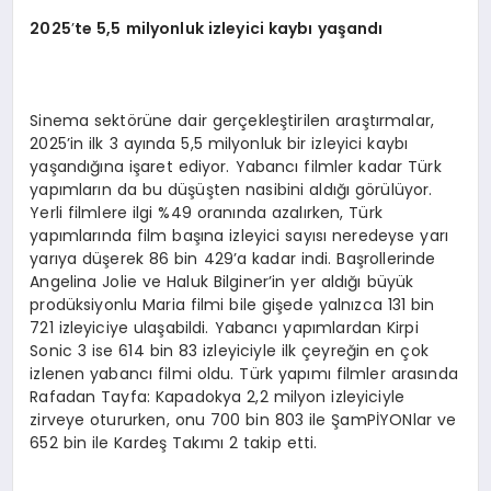
2025
’
te 5,5 milyonluk izleyici kaybı yaşandı
Sinema sektörüne dair gerçekleştirilen araştırmalar,
2025’in ilk 3 ayında 5,5 milyonluk bir izleyici kaybı
yaşandığına işaret ediyor. Yabancı filmler kadar Türk
yapımların da bu düşüşten nasibini aldığı görülüyor.
Yerli filmlere ilgi %49 oranında azalırken, Türk
yapımlarında film başına izleyici sayısı neredeyse yarı
yarıya düşerek 86 bin 429’a kadar indi. Başrollerinde
Angelina Jolie ve Haluk Bilginer’in yer aldığı büyük
prodüksiyonlu Maria filmi bile gişede yalnızca 131 bin
721 izleyiciye ulaşabildi. Yabancı yapımlardan Kirpi
Sonic 3 ise 614 bin 83 izleyiciyle ilk çeyreğin en çok
izlenen yabancı filmi oldu. Türk yapımı filmler arasında
Rafadan Tayfa: Kapadokya 2,2 milyon izleyiciyle
zirveye otururken, onu 700 bin 803 ile ŞamPİYONlar ve
652 bin ile Kardeş Takımı 2 takip etti.