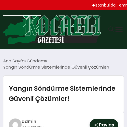
İstanbul’da Temmuz Ayı
GÜNDEM
Ana Sayfa
Gündem
Yangın Söndürme Sistemlerinde Güvenli Çözümler!
TEKNOLOJI
EKONOMI
Yangın Söndürme Sistemlerinde
Güvenli Çözümler!
SPOR
MAGAZIN
admin
Paylaş