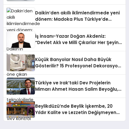
Daikin’den akıllı iklimlendirmede yeni
dönem: Madoka Plus Türkiye’de
Daikin’in kullanıcı dostu tasarımıyla
öne çıkan Madoka ailesinin yeni nesil
İş İnsanı-Yazar Doğan Akdeniz:
teknolojilerle donatılmış son modeli
“Devlet Aklı ve Milli Çıkarlar Her Şeyin
VRV kontrol ünitesi Madoka Plus
Üzerindedir”
Türkiye’de satışa sunuldu. Tam
dokunmatik ekranı, mobil uygulama
Küçük Banyolar Nasıl Daha Büyük
desteği ve akıllı sensör entegrasyonu
Gösterilir? 15 Profesyonel Dekorasyon
sayesinde iklimlendirme sistemlerinin
Önerisi
yönetimini daha kolay, konforlu ve
verimli hale getiriyor. Enerji
Türkiye ve Irak’taki Dev Projelerin
verimliliğini artırırken modern yaşam
Mimarı Ahmet Hasan Salim Beyoğlu,
alanlarında teknolojiyi estetik ile bulu
10 Milyon Metrekarelik “Al Yusuf
Holding Industrial City” Projesini
Beylikdüzü’nde Beylik İşkembe, 20
Hayata Geçirecek
Yıldır Kalite ve Lezzetin Değişmeyen
Adresi