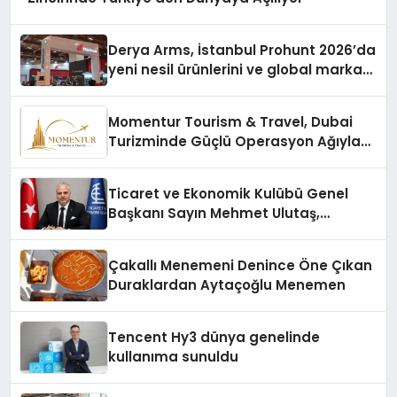
Derya Arms, İstanbul Prohunt 2026’da
yeni nesil ürünlerini ve global marka
vizyonunu sergiledi
Momentur Tourism & Travel, Dubai
Turizminde Güçlü Operasyon Ağıyla
Fark Yaratıyor
Ticaret ve Ekonomik Kulübü Genel
Başkanı Sayın Mehmet Ulutaş,
ekonomiye dair yaptığı açıklamada
şunları kaydetti:
Çakallı Menemeni Denince Öne Çıkan
Duraklardan Aytaçoğlu Menemen
Tencent Hy3 dünya genelinde
kullanıma sunuldu