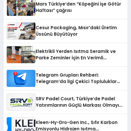
Mars Türkiye’den “Köpeğini İşe Götür
Haftası” çağrısı
Cesur Packaging, Mısır’daki Üretim
Üssünü Büyütüyor
Elektrikli Yerden Isıtma Seramik ve
Parke Zeminler İçin En Verimli
Çözümler
Telegram Grupları Rehberi:
Telegram’da İlgi Çekici Topluluklar
Nasıl Bulunur?
SRV Padel Court, Türkiye’de Padel
Yatırımlarının Güçlü Markası Olmayı
Sürdürüyor
Kleen-Hy-Dro-Gen Inc., Sıfır Karbon
Emisyonlu Hidrojen Isıtma