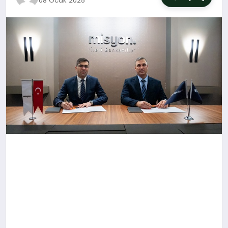
08 Ocak 2025
SIYASET
YAŞAM
DÜNYA
SAĞLIK
EĞITIM