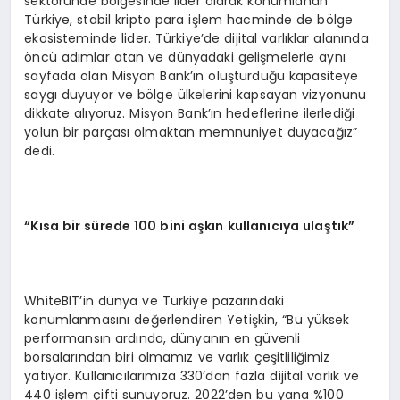
sektöründe bölgesinde lider olarak konumlanan
Türkiye, stabil kripto para işlem hacminde de bölge
ekosisteminde lider. Türkiye’de dijital varlıklar alanında
öncü adımlar atan ve dünyadaki gelişmelerle aynı
sayfada olan Misyon Bank’ın oluşturduğu kapasiteye
saygı duyuyor ve bölge ülkelerini kapsayan vizyonunu
dikkate alıyoruz. Misyon Bank’ın hedeflerine ilerlediği
yolun bir parçası olmaktan memnuniyet duyacağız”
dedi.
“Kısa bir sürede 100 bini aşkın kullanıcıya ulaştık”
WhiteBIT’in dünya ve Türkiye pazarındaki
konumlanmasını değerlendiren Yetişkin, “Bu yüksek
performansın ardında, dünyanın en güvenli
borsalarından biri olmamız ve varlık çeşitliliğimiz
yatıyor. Kullanıcılarımıza 330’dan fazla dijital varlık ve
440 işlem çifti sunuyoruz. 2022’den bu yana %100