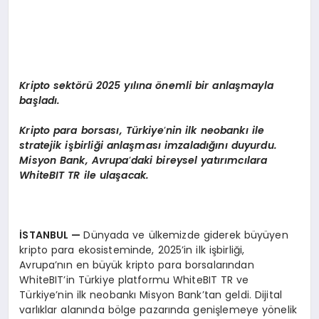
Kripto sekt
ö
rü 2025 yılına
ö
nemli bir anlaşmayla
başladı.
K
ripto para borsas
ı, Türkiye
’
nin ilk neobankı ile
stratejik işbirliği anlaş
mas
ı imzaladığını duyurdu.
Misyon Bank, Avrupa
’
daki bireysel yatırımcı
lara
White
BIT TR ile ulaşacak.
İSTANBUL
—
Dünyada ve ülkemizde giderek büyüyen
kripto para ekosisteminde, 2025’in ilk işbirliği,
Avrupa’nın en büyük kripto para borsalarından
WhiteBIT’in Türkiye platformu WhiteBIT TR ve
Türkiye’nin ilk neobankı Misyon Bank’tan geldi. Dijital
varlıklar alanında bölge pazarında genişlemeye yönelik