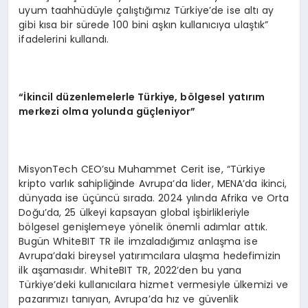
uyum taahhüdüyle çalıştığımız Türkiye’de ise altı ay
gibi kısa bir sürede 100 bini aşkın kullanıcıya ulaştık”
ifadelerini kullandı.
“
İkincil düzenlemelerle Türkiye, b
ö
lgesel yatırım
merkezi olma yolunda güçleniyor”
MisyonTech CEO’su Muhammet Cerit ise, “Türkiye
kripto varlık sahipliğinde Avrupa’da lider, MENA’da ikinci,
dünyada ise üçüncü sırada. 2024 yılında Afrika ve Orta
Doğu’da, 25 ülkeyi kapsayan global işbirlikleriyle
bölgesel genişlemeye yönelik önemli adımlar attık.
Bugün WhiteBIT TR ile imzaladığımız anlaşma ise
Avrupa’daki bireysel yatırımcılara ulaşma hedefimizin
ilk aşamasıdır. WhiteBIT TR, 2022’den bu yana
Türkiye’deki kullanıcılara hizmet vermesiyle ülkemizi ve
pazarımızı tanıyan, Avrupa’da hız ve güvenlik