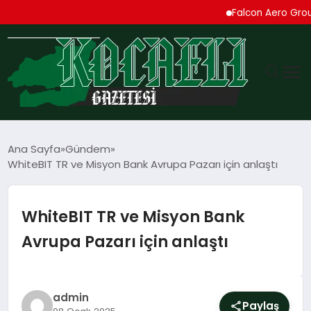
Falcon Aero Group, Küre
GÜNDEM
Ana Sayfa
Gündem
WhiteBIT TR ve Misyon Bank Avrupa Pazarı için anlaştı
TEKNOLOJI
EKONOMI
WhiteBIT TR ve Misyon Bank
Avrupa Pazarı için anlaştı
SPOR
MAGAZIN
admin
Paylaş