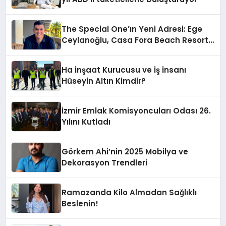
The Special One’ın Yeni Adresi: Ege
Ceylanoğlu, Casa Fora Beach Resort
Hotel’i Daha İleri Taşımaya Geldi!
Ha İnşaat Kurucusu ve İş İnsanı
Hüseyin Altın Kimdir?
İzmir Emlak Komisyoncuları Odası 26.
Yılını Kutladı
Görkem Ahi’nin 2025 Mobilya ve
Dekorasyon Trendleri
Ramazanda Kilo Almadan Sağlıklı
Beslenin!