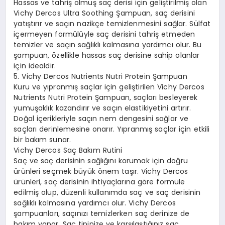
Hassas ve tahriş olmuş saç derisi için geliştirilmiş olan
Vichy Dercos Ultra Soothing Şampuan, saç derisini
yatıştırır ve saçın nazikçe temizlenmesini sağlar. Sülfat
içermeyen formülüyle saç derisini tahriş etmeden
temizler ve saçın sağlıklı kalmasına yardımcı olur. Bu
şampuan, özellikle hassas saç derisine sahip olanlar
için idealdir.
5. Vichy Dercos Nutrients Nutri Protein Şampuan
Kuru ve yıpranmış saçlar için geliştirilen Vichy Dercos
Nutrients Nutri Protein Şampuan, saçları besleyerek
yumuşaklık kazandırır ve saçın elastikiyetini artırır.
Doğal içerikleriyle saçın nem dengesini sağlar ve
saçları derinlemesine onarır. Yıpranmış saçlar için etkili
bir bakım sunar.
Vichy Dercos Saç Bakım Rutini
Saç ve saç derisinin sağlığını korumak için doğru
ürünleri seçmek büyük önem taşır. Vichy Dercos
ürünleri, saç derisinin ihtiyaçlarına göre formüle
edilmiş olup, düzenli kullanımda saç ve saç derisinin
sağlıklı kalmasına yardımcı olur. Vichy Dercos
şampuanları, saçınızı temizlerken saç derinize de
bakım yapar. Saç tipinize ve karşılaştığınız saç