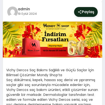
SIYASET
admin
Paylaş
19 Eylül 2024
YAŞAM
DÜNYA
SAĞLIK
EĞITIM
Vichy Dercos Saç Bakımı Sağlıklı ve Güçlü Saçlar İçin
Bilimsel Çözümler Mondy Shop’ta
Saç dökülmesi, kepek, hassas saç derisi ve yıpranmış
saçlar gibi saç sorunlarıyla mücadele edenler için,
Vichy Dercos saç bakım ürünleri, etkili çözümler sunan
güvenilir bir markadır. Dermatologlar tarafından test
edilen ve formüle edilen Vichy Dercos serisi, saç ve
saç derisine derinlemesine bakım yaparak saçların