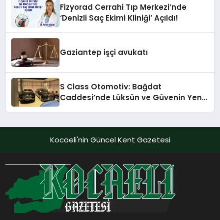
Fizyorad Cerrahi Tıp Merkezi’nde
‘Denizli Saç Ekimi Kliniği’ Açıldı!
Gaziantep işçi avukatı
S Class Otomotiv: Bağdat
Caddesi’nde Lüksün ve Güvenin Yeni
Adı
Kocaeli'nin Güncel Kent Gazetesi