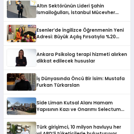
Altın Sektörünün Lideri Şahin
İsmailoğulları, İstanbul Mücevher
Fuarı’nda Parladı ￼
Esenler’de İngilizce Öğrenmenin Yeni
Adresi: Büyük Açılış Fırsatıyla %20
İndirim!
Ankara Psikolog terapi hizmeti alırken
dikkat edilecek hususlar
İş Dünyasında Öncü Bir İsim: Mustafa
Furkan Türkarslan
Side Liman Kutsal Alanı Hamam
Yapısının Kazı ve Onarımı Selectum
Hotels&Resorts’un da Katkılarıyla
Tamamlandı
Türk girişimci, 10 milyon havluyu her
yıl ABD’li tüketicilerle buluşturuyor