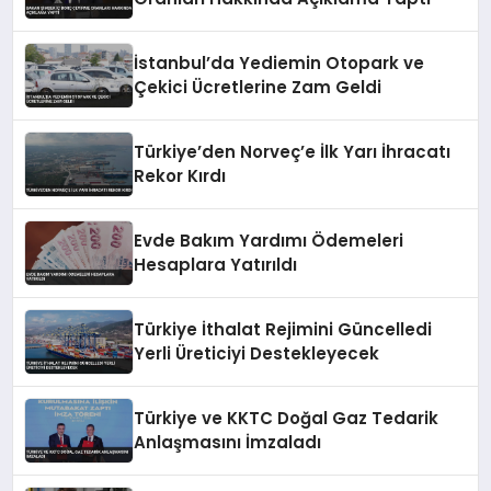
İstanbul’da Yediemin Otopark ve
Çekici Ücretlerine Zam Geldi
Türkiye’den Norveç’e İlk Yarı İhracatı
Rekor Kırdı
Evde Bakım Yardımı Ödemeleri
Hesaplara Yatırıldı
Türkiye İthalat Rejimini Güncelledi
Yerli Üreticiyi Destekleyecek
Türkiye ve KKTC Doğal Gaz Tedarik
Anlaşmasını İmzaladı