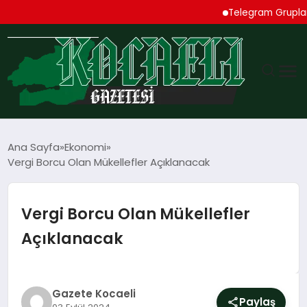
Telegram Grupları Rehbe
GÜNDEM
Ana Sayfa
Ekonomi
Vergi Borcu Olan Mükellefler Açıklanacak
TEKNOLOJI
EKONOMI
Vergi Borcu Olan Mükellefler
Açıklanacak
SPOR
MAGAZIN
Gazete Kocaeli
Paylaş