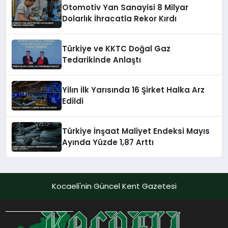
Otomotiv Yan Sanayisi 8 Milyar
Dolarlık İhracatla Rekor Kırdı
Türkiye ve KKTC Doğal Gaz
Tedarikinde Anlaştı
Yilın İlk Yarısında 16 Şirket Halka Arz
Edildi
Türkiye İnşaat Maliyet Endeksi Mayıs
Ayında Yüzde 1,87 Arttı
Kocaeli'nin Güncel Kent Gazetesi