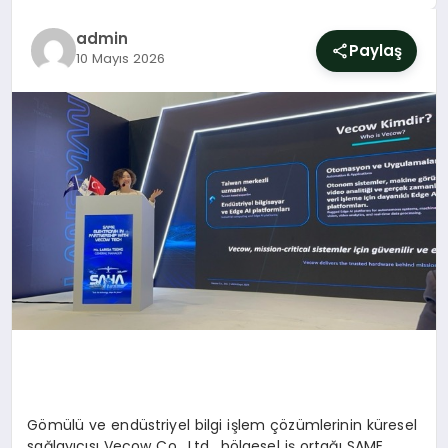
SIYASET
admin
Paylaş
10 Mayıs 2026
YAŞAM
DÜNYA
SAĞLIK
EĞITIM
Gömülü ve endüstriyel bilgi işlem çözümlerinin küresel
sağlayıcısı
Vecow
Co
., Ltd., bölgesel iş ortağı SAME