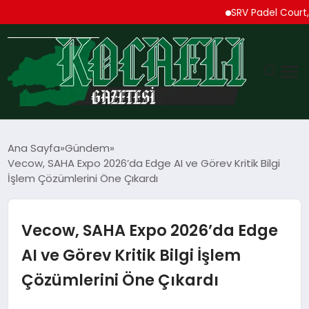
SRV Padel Court, Türk
GÜNDEM
Ana Sayfa
Gündem
Vecow, SAHA Expo 2026’da Edge AI ve Görev Kritik Bilgi
TEKNOLOJI
İşlem Çözümlerini Öne Çıkardı
EKONOMI
Vecow, SAHA Expo 2026’da Edge
SPOR
AI ve Görev Kritik Bilgi İşlem
Çözümlerini Öne Çıkardı
MAGAZIN