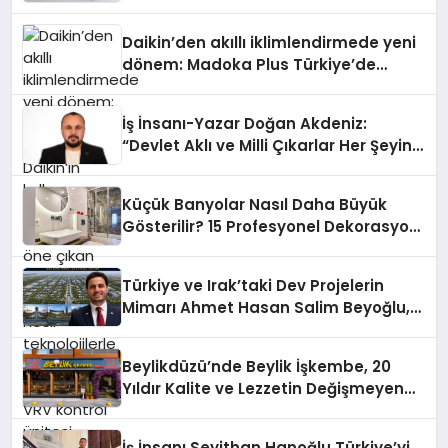
Daikin’den akıllı iklimlendirmede yeni
dönem: Madoka Plus Türkiye’de
Daikin’in kullanıcı dostu tasarımıyla
öne çıkan Madoka ailesinin yeni nesil
İş İnsanı-Yazar Doğan Akdeniz:
teknolojilerle donatılmış son modeli
“Devlet Aklı ve Milli Çıkarlar Her Şeyin
VRV kontrol ünitesi Madoka Plus
Üzerindedir”
Türkiye’de satışa sunuldu. Tam
dokunmatik ekranı, mobil uygulama
Küçük Banyolar Nasıl Daha Büyük
desteği ve akıllı sensör entegrasyonu
Gösterilir? 15 Profesyonel Dekorasyon
sayesinde iklimlendirme sistemlerinin
Önerisi
yönetimini daha kolay, konforlu ve
verimli hale getiriyor. Enerji
Türkiye ve Irak’taki Dev Projelerin
verimliliğini artırırken modern yaşam
Mimarı Ahmet Hasan Salim Beyoğlu,
alanlarında teknolojiyi estetik ile bulu
10 Milyon Metrekarelik “Al Yusuf
Holding Industrial City” Projesini
Beylikdüzü’nde Beylik İşkembe, 20
Hayata Geçirecek
Yıldır Kalite ve Lezzetin Değişmeyen
Adresi
İş İnsanı Seyithan Hanoğlu Türkiye’yi