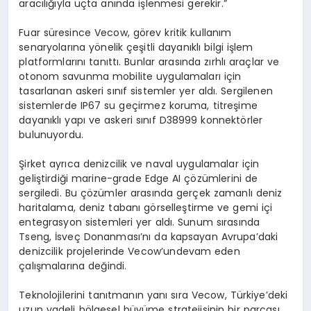
aracılığıyla uçta anında işlenmesi gerekir.”
Fuar süresince
Vecow
, görev kritik kullanım
senaryolarına yönelik çeşitli dayanıklı bilgi işlem
platformlarını tanıttı. Bunlar arasında zırhlı araçlar ve
otonom savunma mobilite uygulamaları için
tasarlanan askeri sınıf sistemler yer aldı. Sergilenen
sistemlerde IP67
su geçirmez koruma, titreşime
dayanıklı yapı ve askeri sınıf D38999 konnektörler
bulunuyordu.
Şirket ayrıca denizcilik ve naval uygulamalar için
geliştirdiği marine-
grade
Edge
AI çözümlerini de
sergiledi. Bu çözümler arasında gerçek zamanlı deniz
haritalama, deniz tabanı görselleştirme ve gemi içi
entegrasyon sistemleri yer aldı. Sunum sırasında
Tseng
, İsveç Donanması’nı da kapsayan Avrupa’daki
denizcilik projelerinde
Vecow’un
devam eden
çalışmalarına değindi.
Teknolojilerini tanıtmanın yanı sıra
Vecow
, Türkiye’deki
uzun vadeli bölgesel büyüme stratejisinin bir parçası