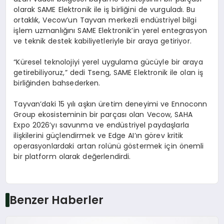
olarak SAME Elektronik ile iş birliğini de vurguladı. Bu
ortaklık,
Vecow’un
Tayvan merkezli endüstriyel bilgi
işlem uzmanlığını SAME Elektronik’in yerel entegrasyon
ve teknik destek kabiliyetleriyle bir araya getiriyor.
“Küresel teknolojiyi yerel uygulama gücüyle bir araya
getirebiliyoruz,” dedi
Tseng
, SAME Elektronik ile olan iş
birliğinden bahsederken.
Tayvan’daki 15 yılı aşkın üretim deneyimi ve
Ennoconn
Group
ekosisteminin bir parçası olan
Vecow
, SAHA
Expo 2026’yı savunma ve endüstriyel paydaşlarla
ilişkilerini güçlendirmek ve
Edge
AI’ın
görev kritik
operasyonlardaki artan rolünü göstermek için önemli
bir platform olarak değerlendirdi.
Benzer Haberler