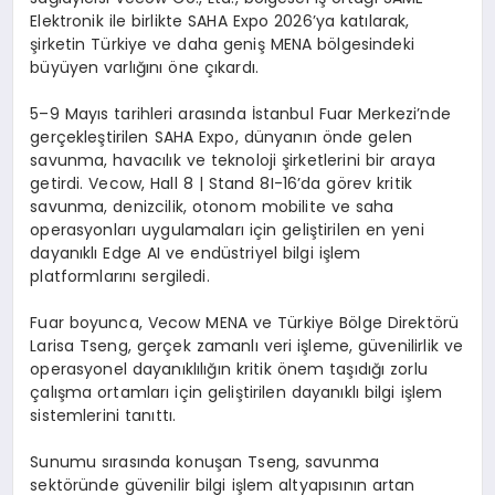
Elektronik ile birlikte SAHA Expo 2026’ya katılarak,
şirketin Türkiye ve daha geniş MENA bölgesindeki
büyüyen varlığını öne çıkardı.
5–9 Mayıs tarihleri arasında İstanbul Fuar Merkezi’nde
gerçekleştirilen SAHA Expo, dünyanın önde gelen
savunma, havacılık ve teknoloji şirketlerini bir araya
getirdi.
Vecow
,
Hall
8 |
Stand
8I-16’da görev kritik
savunma, denizcilik, otonom mobilite ve saha
operasyonları uygulamaları için geliştirilen en yeni
dayanıklı
Edge
AI ve endüstriyel bilgi işlem
platformlarını sergiledi.
Fuar boyunca,
Vecow
MENA ve Türkiye Bölge Direktörü
Larisa
Tseng
, gerçek zamanlı veri işleme, güvenilirlik ve
operasyonel dayanıklılığın kritik önem taşıdığı zorlu
çalışma ortamları için geliştirilen dayanıklı bilgi işlem
sistemlerini tanıttı.
Sunumu sırasında konuşan
Tseng
, savunma
sektöründe güvenilir bilgi işlem altyapısının artan