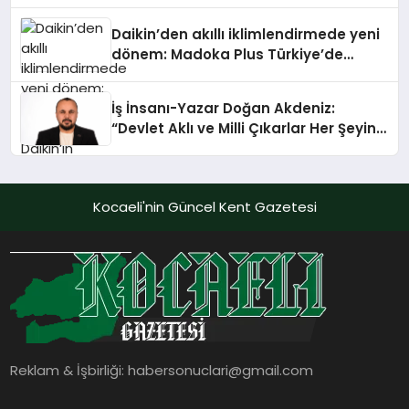
Daikin’den akıllı iklimlendirmede yeni
dönem: Madoka Plus Türkiye’de
Daikin’in kullanıcı dostu tasarımıyla
öne çıkan Madoka ailesinin yeni nesil
İş İnsanı-Yazar Doğan Akdeniz:
teknolojilerle donatılmış son modeli
“Devlet Aklı ve Milli Çıkarlar Her Şeyin
VRV kontrol ünitesi Madoka Plus
Üzerindedir”
Türkiye’de satışa sunuldu. Tam
dokunmatik ekranı, mobil uygulama
desteği ve akıllı sensör entegrasyonu
Kocaeli'nin Güncel Kent Gazetesi
sayesinde iklimlendirme sistemlerinin
yönetimini daha kolay, konforlu ve
verimli hale getiriyor. Enerji
verimliliğini artırırken modern yaşam
alanlarında teknolojiyi estetik ile bulu
Reklam & İşbirliği:
habersonuclari@gmail.com