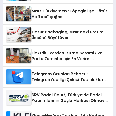
Mars Türkiye’den “Köpeğini İşe Götür
Haftası” çağrısı
Cesur Packaging, Mısır’daki Üretim
Üssünü Büyütüyor
Elektrikli Yerden Isıtma Seramik ve
Parke Zeminler İçin En Verimli
Çözümler
Telegram Grupları Rehberi:
Telegram’da İlgi Çekici Topluluklar
Nasıl Bulunur?
SRV Padel Court, Türkiye’de Padel
Yatırımlarının Güçlü Markası Olmayı
Sürdürüyor
Kleen-Hy-Dro-Gen Inc., Sıfır Karbon