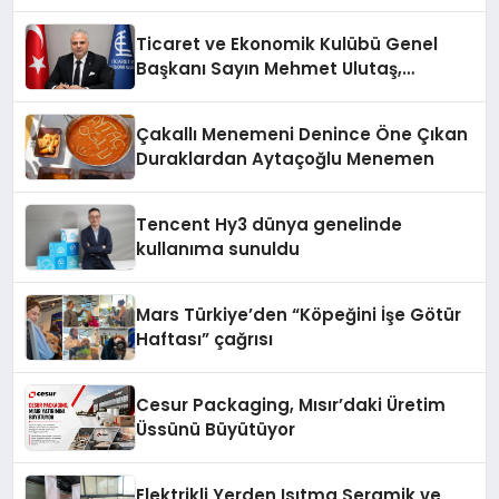
Fark Yaratıyor
Ticaret ve Ekonomik Kulübü Genel
Başkanı Sayın Mehmet Ulutaş,
ekonomiye dair yaptığı açıklamada
şunları kaydetti:
Çakallı Menemeni Denince Öne Çıkan
Duraklardan Aytaçoğlu Menemen
Tencent Hy3 dünya genelinde
kullanıma sunuldu
Mars Türkiye’den “Köpeğini İşe Götür
Haftası” çağrısı
Cesur Packaging, Mısır’daki Üretim
Üssünü Büyütüyor
Elektrikli Yerden Isıtma Seramik ve