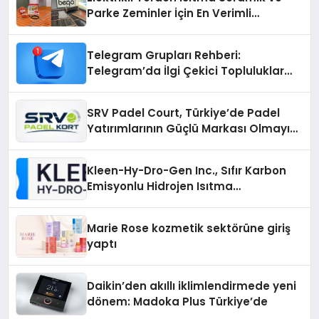
Parke Zeminler İçin En Verimli
Çözümler
Telegram Grupları Rehberi:
Telegram’da İlgi Çekici Topluluklar
Nasıl Bulunur?
SRV Padel Court, Türkiye’de Padel
Yatırımlarının Güçlü Markası Olmayı
Sürdürüyor
Kleen-Hy-Dro-Gen Inc., Sıfır Karbon
Emisyonlu Hidrojen Isıtma
Teknolojisinde ISO ve TSSA
Düzenleyici Onaylarını Aldı
Marie Rose kozmetik sektörüne giriş
yaptı
Daikin’den akıllı iklimlendirmede yeni
dönem: Madoka Plus Türkiye’de