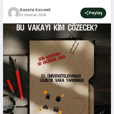
SIYASET
Gazete Kocaeli
Paylaş
02 Haziran 2026
YAŞAM
DÜNYA
SAĞLIK
EĞITIM