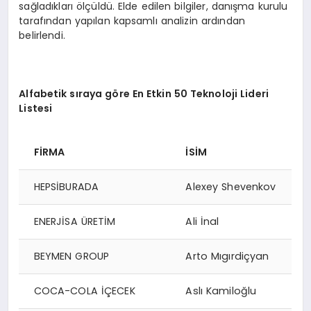
sağladıkları ölçüldü. Elde edilen bilgiler, danışma kurulu
tarafından yapılan kapsamlı analizin ardından
belirlendi.
Alfabetik sıraya g
ö
re En Etkin 50 Teknoloji Lideri
Listesi
Fİ
RMA
İSİM
HEPSİBURADA
Alexey Shevenkov
ENERJİSA ÜRETİM
Ali İnal
BEYMEN GROUP
Arto Mıgırdiçyan
COCA-COLA İÇECEK
Aslı Kamiloğlu