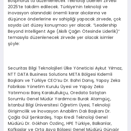
Bosphorus’ta düzenlenecek Teknoloji Liderleri Zirvesi
2025’te takdim edilecek. Türkiye’nin teknoloji ve
inovasyon alanındaki önemli karar alıcılarına ve
düşünce önderlerine ev sahipliği yapacak zirvede, çok
sayıda üst düzey konuşmacı yer alacak. “Leadership
Beyond Intelligent Age (Akıllı Çağın Ötesinde Liderlik)”
temasıyla düzenlenecek zirvede yer alacak isimler
şöyle:
Securitas Bilgi Teknolojileri Ülke Yöneticisi Aykut Yılmaz,
NTT DATA Business Solutions META Bölgesi Kıdemli
Başkanı ve Türkiye CEO’su Dr. Bahri Danış, Yapay Zeka
Fabrikası Yönetim Kurulu Üyesi ve Yapay Zeka
Yatırımcısı Barış Karakullukçu, Oredata Satıştan
Sorumlu Genel Müdür Yardımcısı Burak Atamgüç,
İstanbul Bilgi Üniversitesi Öğretim Üyesi, Teknoloji
Girişimcilik ve İnovasyon Anabilim Dalı Başkanı Dr.
Çağla Gül Şenkardeş, Yapı Kredi Teknoloji Genel
Müdürü Dr. Gökhan Özdinç, HPE Türkiye, Balkanlar,
Kafkaslar ve Orta Asya Bölgesi Genel Müdürü Güngör