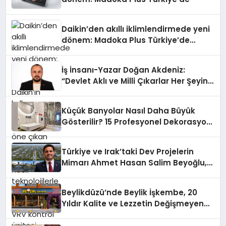
Daikin’den akıllı iklimlendirmede yeni
dönem: Madoka Plus Türkiye’de
Daikin’in kullanıcı dostu tasarımıyla
öne çıkan Madoka ailesinin yeni nesil
İş İnsanı-Yazar Doğan Akdeniz:
teknolojilerle donatılmış son modeli
“Devlet Aklı ve Milli Çıkarlar Her Şeyin
VRV kontrol ünitesi Madoka Plus
Üzerindedir”
Türkiye’de satışa sunuldu. Tam
dokunmatik ekranı, mobil uygulama
Küçük Banyolar Nasıl Daha Büyük
desteği ve akıllı sensör entegrasyonu
Gösterilir? 15 Profesyonel Dekorasyon
sayesinde iklimlendirme sistemlerinin
Önerisi
yönetimini daha kolay, konforlu ve
verimli hale getiriyor. Enerji
Türkiye ve Irak’taki Dev Projelerin
verimliliğini artırırken modern yaşam
Mimarı Ahmet Hasan Salim Beyoğlu,
alanlarında teknolojiyi estetik ile bulu
10 Milyon Metrekarelik “Al Yusuf
Holding Industrial City” Projesini
Beylikdüzü’nde Beylik İşkembe, 20
Hayata Geçirecek
Yıldır Kalite ve Lezzetin Değişmeyen
Adresi