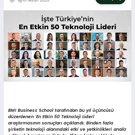
15 Nisan 2025
SIYASET
YAŞAM
DÜNYA
SAĞLIK
EĞITIM
BMI Business School tarafından bu yıl üçüncüsü
düzenlenen
‘
En Etkin 50 Teknoloji Lideri
’
araştı
rmas
ının sonuçları açıklandı. Binden fazla
şirketin teknoloji alanındaki etki ve yetkinlikleri analiz