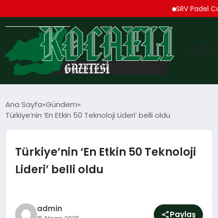
SRV Padel Court, Tü
GÜNDEM
Ana Sayfa
Gündem
Türkiye’nin ‘En Etkin 50 Teknoloji Lideri’ belli oldu
TEKNOLOJI
EKONOMI
Türkiye’nin ‘En Etkin 50 Teknoloji
Lideri’ belli oldu
SPOR
MAGAZIN
admin
Paylaş