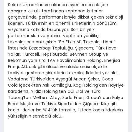
Sektör uzmanları ve akademisyenlerden oluşan
danışma kurulu tarafından saptanan kriterler
çerçevesinde, performanslarıyla dikkat çeken teknoloji
liderleri, Türkiye’nin en önemli şirketlerinin dönüşüm
vizyonuna katkıda bulunuyor. Son bir yıllık
performansları ve yatırım yaptıkları yenilikçi
teknolojilerle öne çıkan “En Etkin 50 Teknoloji Lideri”
listesinde Eczacıbaşı Topluluğu, Şişecam, Türk Hava
Yolları, Turkcell, Hepsiburada, Beymen Group ve
Beko’nun yanı sıra TAV Havalimanları Holding, Enerjisa
Enerji, Akbank gibi ulusal ve uluslararası ölçekte
faaliyet gösteren şirketlerin teknoloji liderleri yer aldı.
Vodafone Türkiye’den Ayşegül Arıcan Şeker, Coca
Cola İçecek’ten Aslı Kamiloğlu, Koç Holding’den Hayriye
Karadeniz, Yıldız Holding’ten Gül Erol ve Türk
Tuborg’tan Meltem Atay, Zorlu Enerji Grubu’ndan Fulya
Bıçak Muştu ve Türkiye Sigorta’dan Çiğdem Kılıç gibi
kadın liderler ise %14’lük temsille, listede kadın liderlerin
yükselişinin sembolü oldu.