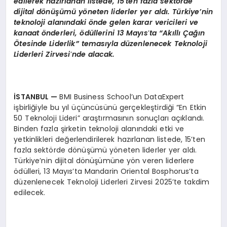
edilerek hazırlanan listede, 15
’
ten fazla sekt
ö
rde
dijital d
ö
nüşümü y
ö
neten liderler yer aldı. Türkiye’nin
teknoloji alanındaki
ö
nde gelen karar vericileri ve
kanaat
ö
nderleri,
ö
düllerini 13 Mayıs
’
ta “Akıllı Çağın
Ötesinde Liderlik”
temas
ıyla düzenlenecek Teknoloji
Liderleri Zirvesi
’
nde alacak.
İSTANBUL —
BMI Business School’un DataExpert
işbirliğiyle bu yıl üçüncüsünü gerçekleştirdiği “En Etkin
50 Teknoloji Lideri” araştırmasının sonuçları açıklandı.
Binden fazla şirketin teknoloji alanındaki etki ve
yetkinlikleri değerlendirilerek hazırlanan listede, 15’ten
fazla sektörde dönüşümü yöneten liderler yer aldı.
Türkiye’nin dijital dönüşümüne yön veren liderlere
ödülleri, 13 Mayıs’ta Mandarin Oriental Bosphorus’ta
düzenlenecek Teknoloji Liderleri Zirvesi 2025’te takdim
edilecek.