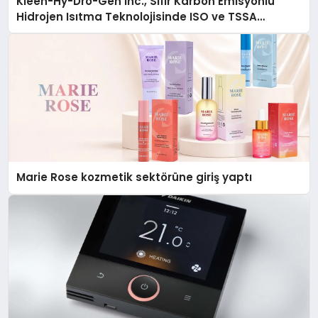
Kleen-Hy-Dro-Gen Inc., Sıfır Karbon Emisyonlu
Hidrojen Isıtma Teknolojisinde ISO ve TSSA
Düzenleyici Onaylarını Aldı
Marie Rose kozmetik sektörüne giriş yaptı