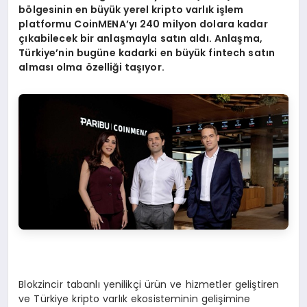
b
ö
lgesinin en b
ü
y
ü
k yerel kripto varl
ı
k i
ş
lem
platformu CoinMENA
’
y
ı
240 milyon dolara kadar
çı
kabilecek bir anla
ş
mayla sat
ı
n ald
ı
. Anla
ş
ma,
T
ü
rkiye’nin bug
ü
ne kadarki en b
ü
y
ü
k fintech sat
ı
n
almas
ı
olma
ö
zelli
ğ
i ta
şı
yor.
Blokzincir tabanlı yenilikçi ürün ve hizmetler geliştiren
ve Türkiye kripto varlık ekosisteminin gelişimine