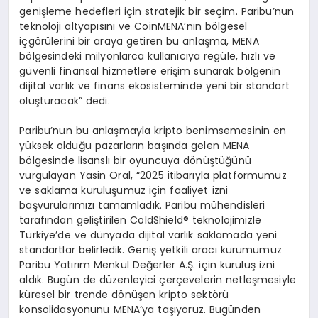
genişleme hedefleri için stratejik bir seçim. Paribu’nun
teknoloji altyapısını ve CoinMENA’nın bölgesel
içgörülerini bir araya getiren bu anlaşma, MENA
bölgesindeki milyonlarca kullanıcıya regüle, hızlı ve
güvenli finansal hizmetlere erişim sunarak bölgenin
dijital varlık ve finans ekosisteminde yeni bir standart
oluşturacak” dedi.
Paribu’nun bu anlaşmayla kripto benimsemesinin en
yüksek olduğu pazarların başında gelen MENA
bölgesinde lisanslı bir oyuncuya dönüştüğünü
vurgulayan Yasin Oral, “2025 itibarıyla platformumuz
ve saklama kuruluşumuz için faaliyet izni
başvurularımızı tamamladık. Paribu mühendisleri
tarafından geliştirilen ColdShield® teknolojimizle
Türkiye’de ve dünyada dijital varlık saklamada yeni
standartlar belirledik. Geniş yetkili aracı kurumumuz
Paribu Yatırım Menkul Değerler A.Ş. için kuruluş izni
aldık. Bugün de düzenleyici çerçevelerin netleşmesiyle
küresel bir trende dönüşen kripto sektörü
konsolidasyonunu MENA’ya taşıyoruz. Bugünden