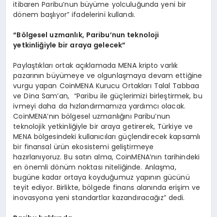
itibaren Paribu’nun büyüme yolculuğunda yeni bir
dönem başlıyor” ifadelerini kullandı.
“
B
ö
lgesel uzmanl
ı
k, Paribu’nun teknoloji
yetkinli
ğ
iyle bir araya gelecek
”
Paylaştıkları ortak açıklamada MENA kripto varlık
pazarının büyümeye ve olgunlaşmaya devam ettiğine
vurgu yapan CoinMENA Kurucu Ortakları Talal Tabbaa
ve Dina Sam’an, “Paribu ile güçlerimizi birleştirmek, bu
ivmeyi daha da hızlandırmamıza yardımcı olacak.
CoinMENA’nın bölgesel uzmanlığını Paribu’nun
teknolojik yetkinliğiyle bir araya getirerek, Türkiye ve
MENA bölgesindeki kullanıcıları güçlendirecek kapsamlı
bir finansal ürün ekosistemi geliştirmeye
hazırlanıyoruz. Bu satın alma, CoinMENA’nın tarihindeki
en önemli dönüm noktası niteliğinde. Anlaşma,
bugüne kadar ortaya koyduğumuz yapının gücünü
teyit ediyor. Birlikte, bölgede finans alanında erişim ve
inovasyona yeni standartlar kazandıracağız” dedi.