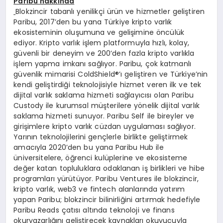
Paribu hakk
ı
nda
Blokzincir tabanlı yenilikçi ürün ve hizmetler geliştiren
Paribu, 2017’den bu yana Türkiye kripto varlık
ekosisteminin oluşumuna ve gelişimine öncülük
ediyor. Kripto varlık işlem platformuyla hızlı, kolay,
güvenli bir deneyim ve 200’den fazla kripto varlıkla
işlem yapma imkanı sağlıyor. Paribu, çok katmanlı
güvenlik mimarisi ColdShield®’ı geliştiren ve Türkiye’nin
kendi geliştirdiği teknolojisiyle hizmet veren ilk ve tek
dijital varlık saklama hizmeti sağlayıcısı olan Paribu
Custody ile kurumsal müşterilere yönelik dijital varlık
saklama hizmeti sunuyor. Paribu Self ile bireyler ve
girişimlere kripto varlık cüzdan uygulaması sağlıyor.
Yarının teknolojilerini gençlerle birlikte geliştirmek
amacıyla 2020’den bu yana Paribu Hub ile
üniversitelere, öğrenci kulüplerine ve ekosisteme
değer katan topluluklara odaklanan iş birlikleri ve hibe
programları yürütüyor. Paribu Ventures ile blokzincir,
kripto varlık, web3 ve fintech alanlarında yatırım
yapan Paribu; blokzincir bilinirliğini artırmak hedefiyle
Paribu Reads çatısı altında teknoloji ve finans
okuryazarlığını geliştirecek kaynakları okuyucuyla