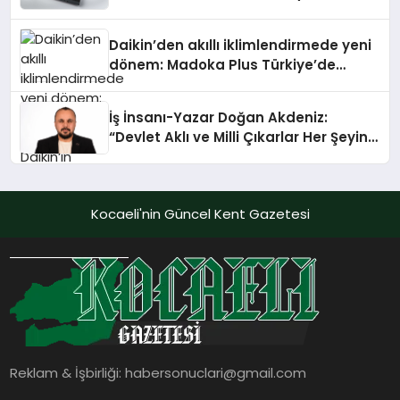
Daikin’den akıllı iklimlendirmede yeni
dönem: Madoka Plus Türkiye’de
Daikin’in kullanıcı dostu tasarımıyla
öne çıkan Madoka ailesinin yeni nesil
İş İnsanı-Yazar Doğan Akdeniz:
teknolojilerle donatılmış son modeli
“Devlet Aklı ve Milli Çıkarlar Her Şeyin
VRV kontrol ünitesi Madoka Plus
Üzerindedir”
Türkiye’de satışa sunuldu. Tam
dokunmatik ekranı, mobil uygulama
desteği ve akıllı sensör entegrasyonu
Kocaeli'nin Güncel Kent Gazetesi
sayesinde iklimlendirme sistemlerinin
yönetimini daha kolay, konforlu ve
verimli hale getiriyor. Enerji
verimliliğini artırırken modern yaşam
alanlarında teknolojiyi estetik ile bulu
Reklam & İşbirliği:
habersonuclari@gmail.com