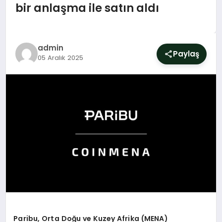
SIYASET
bir anlaşma ile satın aldı
YAŞAM
admin
Paylaş
DÜNYA
05 Aralık 2025
SAĞLIK
EĞITIM
Paribu, Orta Do
ğ
u ve Kuzey Afrika (MENA)