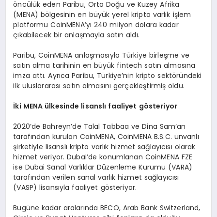
öncülük eden Paribu, Orta Doğu ve Kuzey Afrika
(MENA) bölgesinin en büyük yerel kripto varlık işlem
platformu CoinMENA’yı 240 milyon dolara kadar
çıkabilecek bir anlaşmayla satın aldı.
Paribu, CoinMENA anlaşmasıyla Türkiye birleşme ve
satın alma tarihinin en büyük fintech satın almasına
imza attı. Ayrıca Paribu, Türkiye’nin kripto sektöründeki
ilk uluslararası satın almasını gerçekleştirmiş oldu.
İ
ki MENA
ü
lkesinde lisansl
ı
faaliyet g
ö
steriyor
2020’de Bahreyn’de Talal Tabbaa ve Dina Sam’an
tarafından kurulan CoinMENA, CoinMENA B.S.C. ünvanlı
şirketiyle lisanslı kripto varlık hizmet sağlayıcısı olarak
hizmet veriyor. Dubai’de konumlanan CoinMENA FZE
ise Dubai Sanal Varlıklar Düzenleme Kurumu (VARA)
tarafından verilen sanal varlık hizmet sağlayıcısı
(VASP) lisansıyla faaliyet gösteriyor.
Bugüne kadar aralarında BECO, Arab Bank Switzerland,