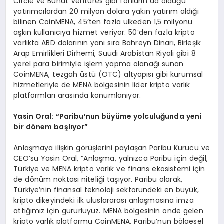
Circle ve Bunat Ventures gibi fonların da olduğu
yatırımcılardan 20 milyon dolara yakın yatırım aldığı
bilinen CoinMENA, 45’ten fazla ülkeden 1,5 milyonu
aşkın kullanıcıya hizmet veriyor. 50’den fazla kripto
varlıkta ABD dolarının yanı sıra Bahreyn Dinarı, Birleşik
Arap Emirlikleri Dirhemi, Suudi Arabistan Riyali gibi 8
yerel para birimiyle işlem yapma olanağı sunan
CoinMENA, tezgah üstü (OTC) altyapısı gibi kurumsal
hizmetleriyle de MENA bölgesinin lider kripto varlık
platformları arasında konumlanıyor.
Yasin Oral:
“
Paribu
’
nun b
ü
y
ü
me yolculu
ğ
unda yeni
bir d
ö
nem ba
ş
l
ı
yor
”
Anlaşmaya ilişkin görüşlerini paylaşan Paribu Kurucu ve
CEO’su Yasin Oral, “Anlaşma, yalnızca Paribu için değil,
Türkiye ve MENA kripto varlık ve finans ekosistemi için
de dönüm noktası niteliği taşıyor. Paribu olarak,
Türkiye’nin finansal teknoloji sektöründeki en büyük,
kripto dikeyindeki ilk uluslararası anlaşmasına imza
attığımız için gururluyuz. MENA bölgesinin önde gelen
kripto varlık platformu CoinMENA, Paribu’nun bölgesel