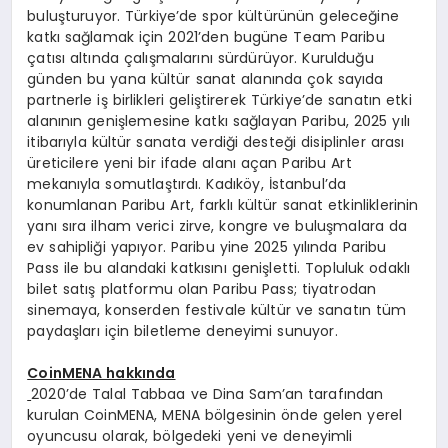
buluşturuyor. Türkiye’de spor kültürünün geleceğine
katkı sağlamak için 2021’den bugüne Team Paribu
çatısı altında çalışmalarını sürdürüyor. Kurulduğu
günden bu yana kültür sanat alanında çok sayıda
partnerle iş birlikleri geliştirerek Türkiye’de sanatın etki
alanının genişlemesine katkı sağlayan Paribu, 2025 yılı
itibarıyla kültür sanata verdiği desteği disiplinler arası
üreticilere yeni bir ifade alanı açan Paribu Art
mekanıyla somutlaştırdı. Kadıköy, İstanbul’da
konumlanan Paribu Art, farklı kültür sanat etkinliklerinin
yanı sıra ilham verici zirve, kongre ve buluşmalara da
ev sahipliği yapıyor. Paribu yine 2025 yılında Paribu
Pass ile bu alandaki katkısını genişletti. Topluluk odaklı
bilet satış platformu olan Paribu Pass; tiyatrodan
sinemaya, konserden festivale kültür ve sanatın tüm
paydaşları için biletleme deneyimi sunuyor.
CoinMENA hakk
ı
nda
2020’de Talal Tabbaa ve Dina Sam’an tarafından
kurulan CoinMENA, MENA bölgesinin önde gelen yerel
oyuncusu olarak, bölgedeki yeni ve deneyimli