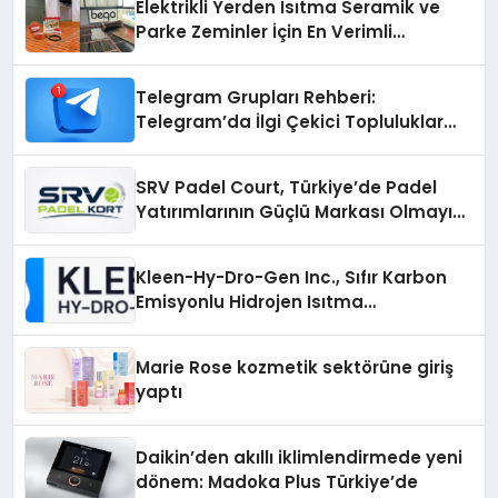
Elektrikli Yerden Isıtma Seramik ve
Parke Zeminler İçin En Verimli
Çözümler
Telegram Grupları Rehberi:
Telegram’da İlgi Çekici Topluluklar
Nasıl Bulunur?
SRV Padel Court, Türkiye’de Padel
Yatırımlarının Güçlü Markası Olmayı
Sürdürüyor
Kleen-Hy-Dro-Gen Inc., Sıfır Karbon
Emisyonlu Hidrojen Isıtma
Teknolojisinde ISO ve TSSA
Düzenleyici Onaylarını Aldı
Marie Rose kozmetik sektörüne giriş
yaptı
Daikin’den akıllı iklimlendirmede yeni
dönem: Madoka Plus Türkiye’de