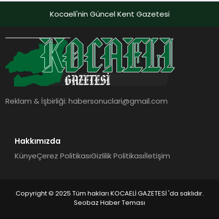
desteği ve akıllı sensör entegrasyonu
Kocaeli'nin Güncel Kent Gazetesi
sayesinde iklimlendirme sistemlerinin
yönetimini daha kolay, konforlu ve
verimli hale getiriyor. Enerji
verimliliğini artırırken modern yaşam
alanlarında teknolojiyi estetik ile bulu
Reklam & İşbirliği:
habersonuclari@gmail.com
Hakkımızda
Künye
Çerez Politikası
Gizlilik Politikası
İletişim
Copyright © 2025 Tüm hakları KOCAELİ GAZETESİ 'da saklıdır.
Seobaz Haber Teması