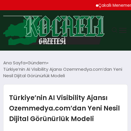
Çakallı Menemeni Denin
GÜNDEM
Ana Sayfa
Gündem
Türkiye’nin AI Visibility Ajansı Ozemmedya.com’dan Yeni
TEKNOLOJI
Nesil Dijital Görünürlük Modeli
EKONOMI
Türkiye’nin AI Visibility Ajansı
SPOR
Ozemmedya.com’dan Yeni Nesil
Dijital Görünürlük Modeli
MAGAZIN