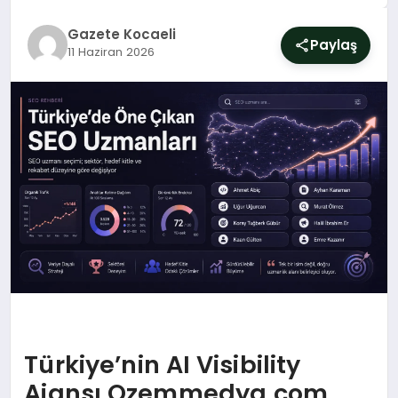
SIYASET
Gazete Kocaeli
Paylaş
11 Haziran 2026
YAŞAM
DÜNYA
SAĞLIK
EĞITIM
Türkiye’nin AI Visibility
Ajansı Ozemmedya.com,