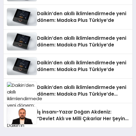
Daikin’den akıllı iklimlendirmede yeni
dönem: Madoka Plus Türkiye’de
Daikin’den akıllı iklimlendirmede yeni
dönem: Madoka Plus Türkiye’de
Daikin’den akıllı iklimlendirmede yeni
dönem: Madoka Plus Türkiye’de
Daikin’den akıllı iklimlendirmede yeni
dönem: Madoka Plus Türkiye’de
Daikin’in kullanıcı dostu tasarımıyla
öne çıkan Madoka ailesinin yeni nesil
İş İnsanı-Yazar Doğan Akdeniz:
teknolojilerle donatılmış son modeli
“Devlet Aklı ve Milli Çıkarlar Her Şeyin
VRV kontrol ünitesi Madoka Plus
Üzerindedir”
Türkiye’de satışa sunuldu. Tam
dokunmatik ekranı, mobil uygulama