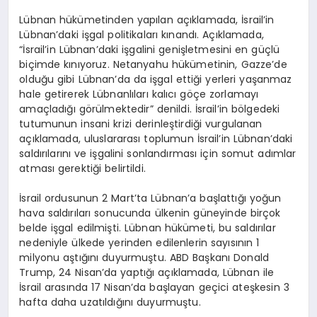
Lübnan hükümetinden yapılan açıklamada, İsrail’in
Lübnan’daki işgal politikaları kınandı. Açıklamada,
“İsrail’in Lübnan’daki işgalini genişletmesini en güçlü
biçimde kınıyoruz. Netanyahu hükümetinin, Gazze’de
olduğu gibi Lübnan’da da işgal ettiği yerleri yaşanmaz
hale getirerek Lübnanlıları kalıcı göçe zorlamayı
amaçladığı görülmektedir” denildi. İsrail’in bölgedeki
tutumunun insani krizi derinleştirdiği vurgulanan
açıklamada, uluslararası toplumun İsrail’in Lübnan’daki
saldırılarını ve işgalini sonlandırması için somut adımlar
atması gerektiği belirtildi.
İsrail ordusunun 2 Mart’ta Lübnan’a başlattığı yoğun
hava saldırıları sonucunda ülkenin güneyinde birçok
belde işgal edilmişti. Lübnan hükümeti, bu saldırılar
nedeniyle ülkede yerinden edilenlerin sayısının 1
milyonu aştığını duyurmuştu. ABD Başkanı Donald
Trump, 24 Nisan’da yaptığı açıklamada, Lübnan ile
İsrail arasında 17 Nisan’da başlayan geçici ateşkesin 3
hafta daha uzatıldığını duyurmuştu.