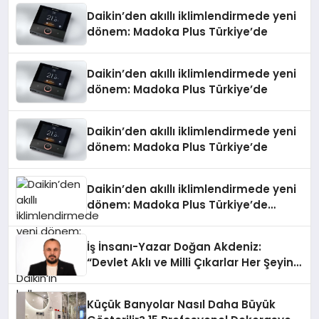
Daikin’den akıllı iklimlendirmede yeni
dönem: Madoka Plus Türkiye’de
Daikin’den akıllı iklimlendirmede yeni
dönem: Madoka Plus Türkiye’de
Daikin’den akıllı iklimlendirmede yeni
dönem: Madoka Plus Türkiye’de
Daikin’den akıllı iklimlendirmede yeni
dönem: Madoka Plus Türkiye’de
Daikin’in kullanıcı dostu tasarımıyla
öne çıkan Madoka ailesinin yeni nesil
İş İnsanı-Yazar Doğan Akdeniz:
teknolojilerle donatılmış son modeli
“Devlet Aklı ve Milli Çıkarlar Her Şeyin
VRV kontrol ünitesi Madoka Plus
Üzerindedir”
Türkiye’de satışa sunuldu. Tam
dokunmatik ekranı, mobil uygulama
Küçük Banyolar Nasıl Daha Büyük
desteği ve akıllı sensör entegrasyonu