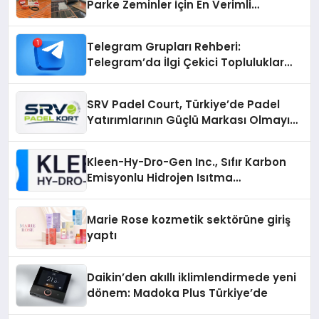
Parke Zeminler İçin En Verimli
Çözümler
Telegram Grupları Rehberi:
Telegram’da İlgi Çekici Topluluklar
Nasıl Bulunur?
SRV Padel Court, Türkiye’de Padel
Yatırımlarının Güçlü Markası Olmayı
Sürdürüyor
Kleen-Hy-Dro-Gen Inc., Sıfır Karbon
Emisyonlu Hidrojen Isıtma
Teknolojisinde ISO ve TSSA
Düzenleyici Onaylarını Aldı
Marie Rose kozmetik sektörüne giriş
yaptı
Daikin’den akıllı iklimlendirmede yeni
dönem: Madoka Plus Türkiye’de