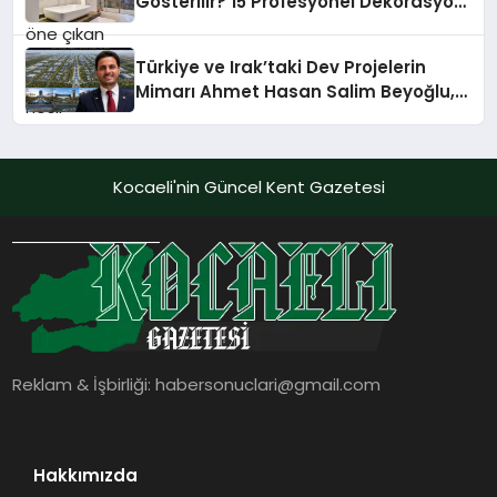
Gösterilir? 15 Profesyonel Dekorasyon
sayesinde iklimlendirme sistemlerinin
Önerisi
yönetimini daha kolay, konforlu ve
verimli hale getiriyor. Enerji
Türkiye ve Irak’taki Dev Projelerin
verimliliğini artırırken modern yaşam
Mimarı Ahmet Hasan Salim Beyoğlu,
alanlarında teknolojiyi estetik ile bulu
10 Milyon Metrekarelik “Al Yusuf
Holding Industrial City” Projesini
Hayata Geçirecek
Kocaeli'nin Güncel Kent Gazetesi
Reklam & İşbirliği:
habersonuclari@gmail.com
Hakkımızda