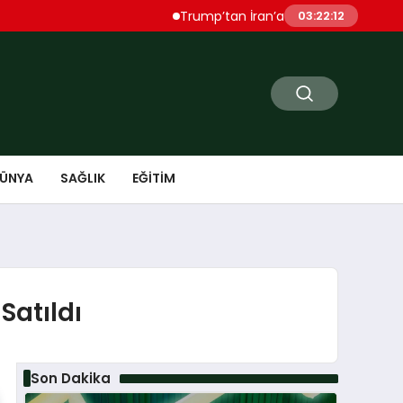
Trump’tan İran’a Sert Uyarı “Çok Ağır Şeki
03:22:13
ÜNYA
SAĞLIK
EĞITIM
Satıldı
Son Dakika