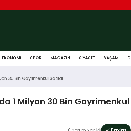
EKONOMI
SPOR
MAGAZIN
SIYASET
YAŞAM
D
ilyon 30 Bin Gayrimenkul Satıldı
ında 1 Milyon 30 Bin Gayrimenkul 
0 Yorum Yapıldı
Paylaş