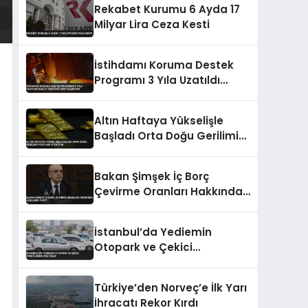
Rekabet Kurumu 6 Ayda 17
Milyar Lira Ceza Kesti
İstihdamı Koruma Destek
Programı 3 Yıla Uzatıldı
İmalat Sektörü
Desteklenecek
Altın Haftaya Yükselişle
Başladı Orta Doğu Gerilimi
Fiyatları Etkiliyor
Bakan Şimşek İç Borç
Çevirme Oranları Hakkında
Açıklama Yaptı
İstanbul’da Yediemin
Otopark ve Çekici
Ücretlerine Zam Geldi
Türkiye’den Norveç’e İlk Yarı
İhracatı Rekor Kırdı