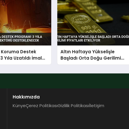
ı Koruma Destek
Altın Haftaya Yükselişle
3 Yıla Uzatıldı İmalat
Başladı Orta Doğu Gerilimi
Desteklenecek
Fiyatları Etkiliyor
Hakkımızda
Künye
Çerez Politikası
Gizlilik Politikası
İletişim