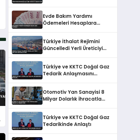
Evde Bakım Yardımı
Ödemeleri Hesaplara
Yatırıldı
Türkiye İthalat Rejimini
Güncelledi Yerli Üreticiyi
Destekleyecek
Türkiye ve KKTC Doğal Gaz
Tedarik Anlaşmasını
İmzaladı
Otomotiv Yan Sanayisi 8
Milyar Dolarlık İhracatla
Rekor Kırdı
Türkiye ve KKTC Doğal Gaz
Tedarikinde Anlaştı