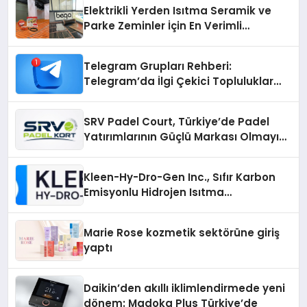
Elektrikli Yerden Isıtma Seramik ve
Parke Zeminler İçin En Verimli
Çözümler
Telegram Grupları Rehberi:
Telegram’da İlgi Çekici Topluluklar
Nasıl Bulunur?
SRV Padel Court, Türkiye’de Padel
Yatırımlarının Güçlü Markası Olmayı
Sürdürüyor
Kleen-Hy-Dro-Gen Inc., Sıfır Karbon
Emisyonlu Hidrojen Isıtma
Teknolojisinde ISO ve TSSA
Düzenleyici Onaylarını Aldı
Marie Rose kozmetik sektörüne giriş
yaptı
Daikin’den akıllı iklimlendirmede yeni
dönem: Madoka Plus Türkiye’de