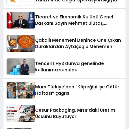
Fark Yaratıyor
Ticaret ve Ekonomik Kulübü Genel
Başkanı Sayın Mehmet Ulutaş,
ekonomiye dair yaptığı açıklamada
şunları kaydetti:
Çakallı Menemeni Denince Öne Çıkan
Duraklardan Aytaçoğlu Menemen
Tencent Hy3 dünya genelinde
kullanıma sunuldu
Mars Türkiye’den “Köpeğini İşe Götür
Haftası” çağrısı
Cesur Packaging, Mısır’daki Üretim
Üssünü Büyütüyor