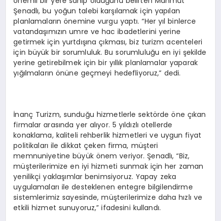
önemli bir yere sahip olduğunu belirten Mahmut
Şenadlı, bu yoğun talebi karşılamak için yapılan
planlamaların önemine vurgu yaptı. “Her yıl binlerce
vatandaşımızın umre ve hac ibadetlerini yerine
getirmek için yurtdışına çıkması, biz turizm acenteleri
için büyük bir sorumluluk. Bu sorumluluğu en iyi şekilde
yerine getirebilmek için bir yıllık planlamalar yaparak
yığılmaların önüne geçmeyi hedefliyoruz,” dedi.
İnanç Turizm, sunduğu hizmetlerle sektörde öne çıkan
firmalar arasında yer alıyor. 5 yıldızlı otellerde
konaklama, kaliteli rehberlik hizmetleri ve uygun fiyat
politikaları ile dikkat çeken firma, müşteri
memnuniyetine büyük önem veriyor. Şenadlı, “Biz,
müşterilerimize en iyi hizmeti sunmak için her zaman
yenilikçi yaklaşımlar benimsiyoruz. Yapay zeka
uygulamaları ile desteklenen entegre bilgilendirme
sistemlerimiz sayesinde, müşterilerimize daha hızlı ve
etkili hizmet sunuyoruz,” ifadesini kullandı.