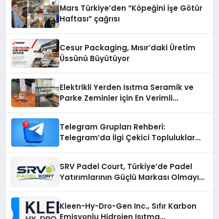
Mars Türkiye’den “Köpeğini İşe Götür
Haftası” çağrısı
Cesur Packaging, Mısır’daki Üretim
Üssünü Büyütüyor
Elektrikli Yerden Isıtma Seramik ve
Parke Zeminler İçin En Verimli
Çözümler
Telegram Grupları Rehberi:
Telegram’da İlgi Çekici Topluluklar
Nasıl Bulunur?
SRV Padel Court, Türkiye’de Padel
Yatırımlarının Güçlü Markası Olmayı
Sürdürüyor
Kleen-Hy-Dro-Gen Inc., Sıfır Karbon
Emisyonlu Hidrojen Isıtma