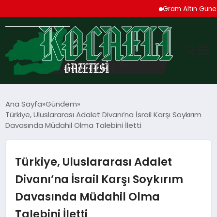
Gram Altın Güne Yüksel
GÜNDEM
Ana Sayfa
Gündem
Türkiye, Uluslararası Adalet Divanı’na İsrail Karşı Soykırım
TEKNOLOJI
Davasında Müdahil Olma Talebini İletti
EKONOMI
Türkiye, Uluslararası Adalet
SPOR
Divanı’na İsrail Karşı Soykırım
Davasında Müdahil Olma
MAGAZIN
Talebini İletti