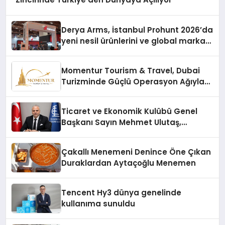
Derya Arms, İstanbul Prohunt 2026’da
yeni nesil ürünlerini ve global marka
vizyonunu sergiledi
Momentur Tourism & Travel, Dubai
Turizminde Güçlü Operasyon Ağıyla
Fark Yaratıyor
Ticaret ve Ekonomik Kulübü Genel
Başkanı Sayın Mehmet Ulutaş,
ekonomiye dair yaptığı açıklamada
şunları kaydetti:
Çakallı Menemeni Denince Öne Çıkan
Duraklardan Aytaçoğlu Menemen
Tencent Hy3 dünya genelinde
kullanıma sunuldu