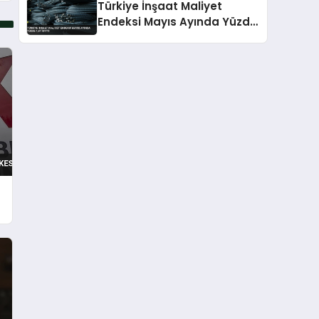
Türkiye İnşaat Maliyet
Endeksi Mayıs Ayında Yüzde
1,87 Arttı