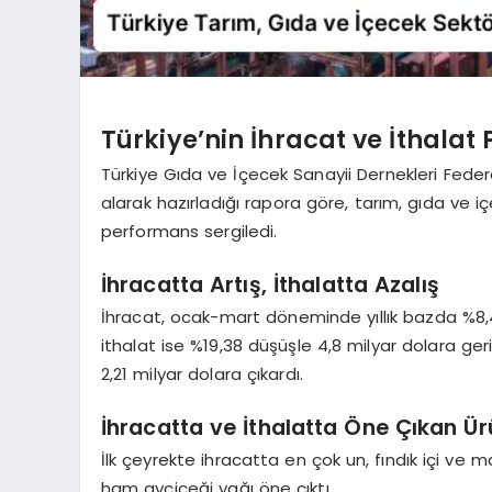
Türkiye’nin İhracat ve İthalat
Türkiye Gıda ve İçecek Sanayii Dernekleri Feder
alarak hazırladığı rapora göre, tarım, gıda ve içe
performans sergiledi.
İhracatta Artış, İthalatta Azalış
İhracat, ocak-mart döneminde yıllık bazda %8,4
ithalat ise %19,38 düşüşle 4,8 milyar dolara ger
2,21 milyar dolara çıkardı.
İhracatta ve İthalatta Öne Çıkan Ür
İlk çeyrekte ihracatta en çok un, fındık içi ve 
ham ayçiçeği yağı öne çıktı.