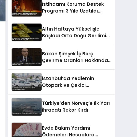
İstihdamı Koruma Destek
Programı 3 Yıla Uzatıldı
İmalat Sektörü
Desteklenecek
Altın Haftaya Yükselişle
Başladı Orta Doğu Gerilimi
Fiyatları Etkiliyor
Bakan Şimşek İç Borç
Çevirme Oranları Hakkında
Açıklama Yaptı
İstanbul’da Yediemin
Otopark ve Çekici
Ücretlerine Zam Geldi
Türkiye’den Norveç’e İlk Yarı
İhracatı Rekor Kırdı
Evde Bakım Yardımı
Ödemeleri Hesaplara