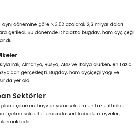
ın aynı dönemine göre %3,52 azalarak 2,3 milyar doları
dolara geriledi. Bu dönemde ithalatta buğday, ham ayçiçeği
andı.
lkeler
asıyla Irak, Almanya, Rusya, ABD ve İtalya olurken, en fazla
alezya’dan gerçekleşti. Buğday, ham ayçiçeği yağı ve
sında yer aldı.
pan Sektörler
 plana çıkarken, hayvan yemi sektörü en fazla ithalatı
ikkat çeken sektörler arasında sert kabuklu meyveler,
 bulunmaktadır.