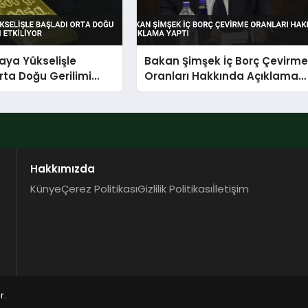
taya Yükselişle
Bakan Şimşek İç Borç Çevirm
rta Doğu Gerilimi
Oranları Hakkında Açıklama
tkiliyor
Yaptı
Hakkımızda
Künye
Çerez Politikası
Gizlilik Politikası
İletişim
r.