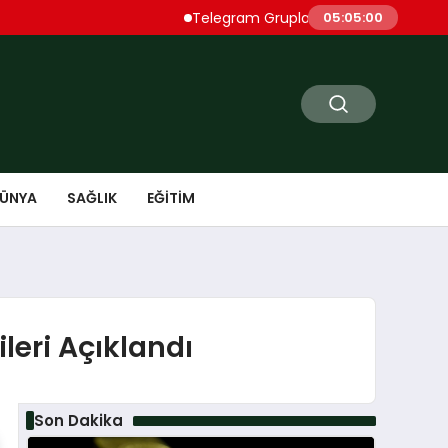
Telegram Grupları Rehberi: Telegram’da İlgi 
05:05:01
ÜNYA
SAĞLIK
EĞITIM
leri Açıklandı
Son Dakika