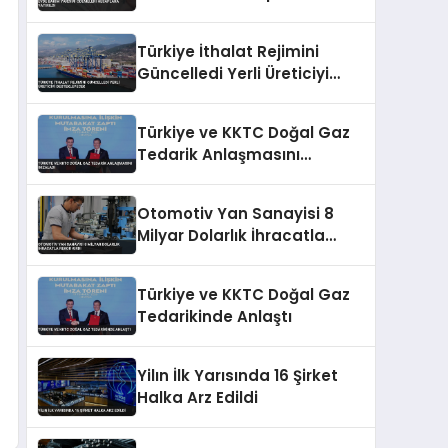
Yatırıldı
Türkiye İthalat Rejimini
Güncelledi Yerli Üreticiyi
Destekleyecek
Türkiye ve KKTC Doğal Gaz
Tedarik Anlaşmasını
İmzaladı
Otomotiv Yan Sanayisi 8
Milyar Dolarlık İhracatla
Rekor Kırdı
Türkiye ve KKTC Doğal Gaz
Tedarikinde Anlaştı
Yilın İlk Yarısında 16 Şirket
Halka Arz Edildi