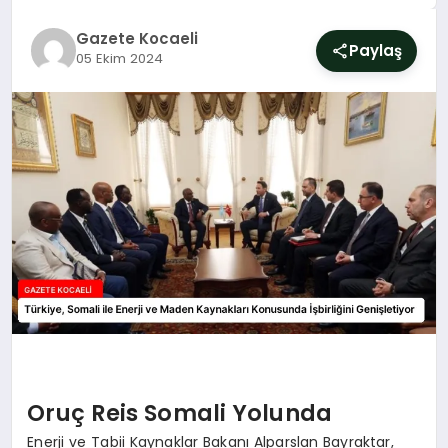
SIYASET
Gazete Kocaeli
Paylaş
05 Ekim 2024
YAŞAM
DÜNYA
SAĞLIK
EĞITIM
Oruç Reis Somali Yolunda
Enerji ve Tabii Kaynaklar Bakanı Alparslan Bayraktar,