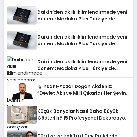
Daikin’den akıllı iklimlendirmede yeni
dönem: Madoka Plus Türkiye’de
Daikin’den akıllı iklimlendirmede yeni
dönem: Madoka Plus Türkiye’de
Daikin’den akıllı iklimlendirmede yeni
dönem: Madoka Plus Türkiye’de
Daikin’in kullanıcı dostu tasarımıyla
öne çıkan Madoka ailesinin yeni nesil
İş İnsanı-Yazar Doğan Akdeniz:
teknolojilerle donatılmış son modeli
“Devlet Aklı ve Milli Çıkarlar Her Şeyin
VRV kontrol ünitesi Madoka Plus
Üzerindedir”
Türkiye’de satışa sunuldu. Tam
dokunmatik ekranı, mobil uygulama
Küçük Banyolar Nasıl Daha Büyük
desteği ve akıllı sensör entegrasyonu
Gösterilir? 15 Profesyonel Dekorasyon
sayesinde iklimlendirme sistemlerinin
Önerisi
yönetimini daha kolay, konforlu ve
verimli hale getiriyor. Enerji
Türkiye ve Irak’taki Dev Projelerin