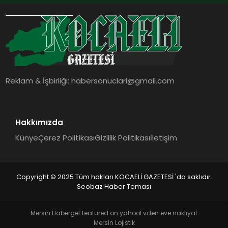
Reklam & İşbirliği:
habersonuclari@gmail.com
Hakkımızda
Künye
Çerez Politikası
Gizlilik Politikası
İletişim
Copyright © 2025 Tüm hakları KOCAELİ GAZETESİ 'da saklıdır.
Seobaz Haber Teması
Mersin Haber
get featured on yahoo
Evden eve nakliyat
Mersin Lojistik