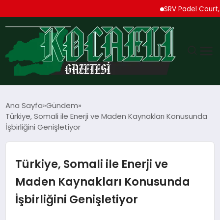
SRV Padel Court, Türk
GÜNDEM
Ana Sayfa
Gündem
Türkiye, Somali ile Enerji ve Maden Kaynakları Konusunda
TEKNOLOJI
İşbirliğini Genişletiyor
EKONOMI
Türkiye, Somali ile Enerji ve
SPOR
Maden Kaynakları Konusunda
İşbirliğini Genişletiyor
MAGAZIN