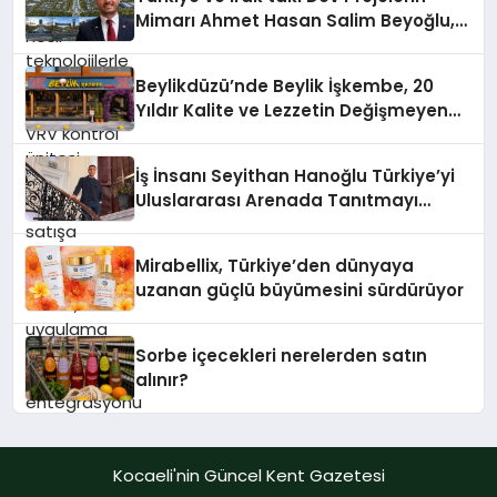
verimliliğini artırırken modern yaşam
Mimarı Ahmet Hasan Salim Beyoğlu,
alanlarında teknolojiyi estetik ile bulu
10 Milyon Metrekarelik “Al Yusuf
Holding Industrial City” Projesini
Beylikdüzü’nde Beylik İşkembe, 20
Hayata Geçirecek
Yıldır Kalite ve Lezzetin Değişmeyen
Adresi
İş İnsanı Seyithan Hanoğlu Türkiye’yi
Uluslararası Arenada Tanıtmayı
Hedefliyor
Mirabellix, Türkiye’den dünyaya
uzanan güçlü büyümesini sürdürüyor
Sorbe içecekleri nerelerden satın
alınır?
Kocaeli'nin Güncel Kent Gazetesi