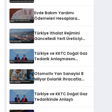
Evde Bakım Yardımı
Ödemeleri Hesaplara
Yatırıldı
Türkiye İthalat Rejimini
Güncelledi Yerli Üreticiyi
Destekleyecek
Türkiye ve KKTC Doğal Gaz
Tedarik Anlaşmasını
İmzaladı
Otomotiv Yan Sanayisi 8
Milyar Dolarlık İhracatla
Rekor Kırdı
Türkiye ve KKTC Doğal Gaz
Tedarikinde Anlaştı