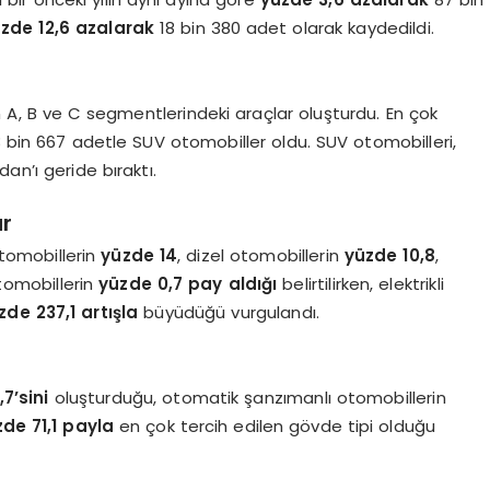
zde 12,6 azalarak
18 bin 380 adet olarak kaydedildi.
n A, B ve C segmentlerindeki araçlar oluşturdu. En çok
bin 667 adetle SUV otomobiller oldu. SUV otomobilleri,
an’ı geride bıraktı.
ar
 otomobillerin
yüzde 14
, dizel otomobillerin
yüzde 10,8
,
tomobillerin
yüzde 0,7 pay aldığı
belirtilirken, elektrikli
zde 237,1 artışla
büyüdüğü vurgulandı.
7’sini
oluşturduğu, otomatik şanzımanlı otomobillerin
de 71,1 payla
en çok tercih edilen gövde tipi olduğu