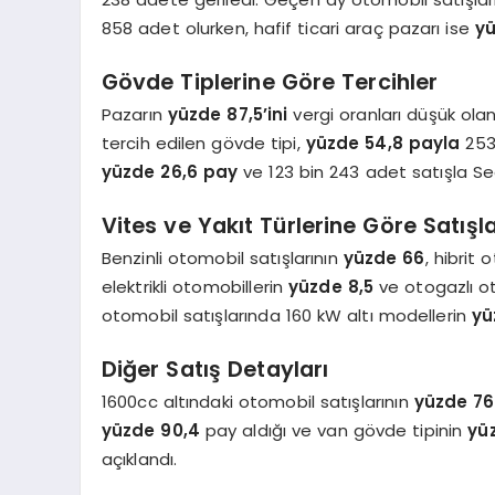
858 adet olurken, hafif ticari araç pazarı ise
yü
Gövde Tiplerine Göre Tercihler
Pazarın
yüzde 87,5’ini
vergi oranları düşük ola
tercih edilen gövde tipi,
yüzde 54,8 payla
253 
yüzde 26,6 pay
ve 123 bin 243 adet satışla Sed
Vites ve Yakıt Türlerine Göre Satışl
Benzinli otomobil satışlarının
yüzde 66
, hibrit
elektrikli otomobillerin
yüzde 8,5
ve otogazlı o
otomobil satışlarında 160 kW altı modellerin
yü
Diğer Satış Detayları
1600cc altındaki otomobil satışlarının
yüzde 76,
yüzde 90,4
pay aldığı ve van gövde tipinin
yüz
açıklandı.