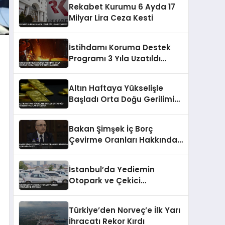
Rekabet Kurumu 6 Ayda 17
Milyar Lira Ceza Kesti
İstihdamı Koruma Destek
Programı 3 Yıla Uzatıldı
İmalat Sektörü
Desteklenecek
Altın Haftaya Yükselişle
Başladı Orta Doğu Gerilimi
Fiyatları Etkiliyor
Bakan Şimşek İç Borç
Çevirme Oranları Hakkında
Açıklama Yaptı
İstanbul’da Yediemin
Otopark ve Çekici
Ücretlerine Zam Geldi
Türkiye’den Norveç’e İlk Yarı
İhracatı Rekor Kırdı