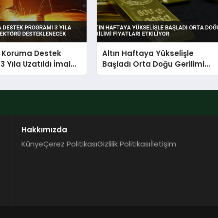
ı Koruma Destek
Altın Haftaya Yükselişle
3 Yıla Uzatıldı İmalat
Başladı Orta Doğu Gerilimi
Desteklenecek
Fiyatları Etkiliyor
Hakkımızda
Künye
Çerez Politikası
Gizlilik Politikası
İletişim