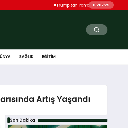
Trump’tan İran’a Sert Uyarı “Çok Ağır Şeki
05:02:26
ÜNYA
SAĞLIK
EĞITIM
Yarısında Artış Yaşandı
Son Dakika