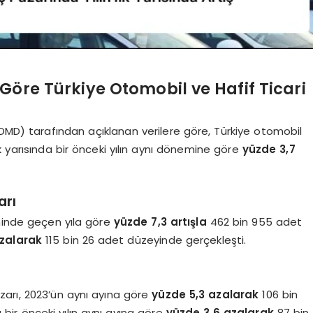
Göre Türkiye Otomobil ve Hafif Ticari
ODMD) tarafından açıklanan verilere göre, Türkiye otomobil
ilk yarısında bir önceki yılın aynı dönemine göre
yüzde 3,7
arı
eminde geçen yıla göre
yüzde 7,3 artışla
462 bin 955 adet
azalarak
115 bin 26 adet düzeyinde gerçekleşti.
zarı, 2023’ün aynı ayına göre
yüzde 5,3 azalarak
106 bin
 bir önceki yılın aynı ayına göre
yüzde 3,6 azalarak
87 bin