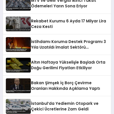
MTV ve Gelir Vergisi İkinci Taksit
Ödemeleri Yarın Sona Eriyor
Rekabet Kurumu 6 Ayda 17 Milyar Lira
Ceza Kesti
İstihdamı Koruma Destek Programı 3
Yıla Uzatıldı İmalat Sektörü
Desteklenecek
Altın Haftaya Yükselişle Başladı Orta
Doğu Gerilimi Fiyatları Etkiliyor
Bakan Şimşek İç Borç Çevirme
Oranları Hakkında Açıklama Yaptı
İstanbul’da Yediemin Otopark ve
Çekici Ücretlerine Zam Geldi