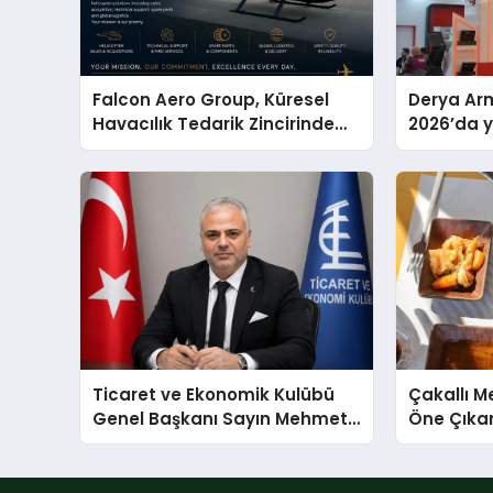
Falcon Aero Group, Küresel
Derya Arm
Havacılık Tedarik Zincirinde
2026’da ye
Türkiye’den Dünyaya Açılıyor
global m
sergiledi
Ticaret ve Ekonomik Kulübü
Çakallı 
Genel Başkanı Sayın Mehmet
Öne Çıka
Ulutaş, ekonomiye dair yaptığı
Aytaçoğ
açıklamada şunları kaydetti: