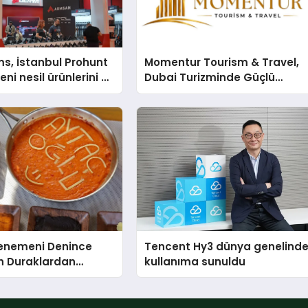
s, İstanbul Prohunt
Momentur Tourism & Travel,
ni nesil ürünlerini ve
Dubai Turizminde Güçlü
arka vizyonunu
Operasyon Ağıyla Fark
Yaratıyor
Menemeni Denince
Tencent Hy3 dünya genelind
n Duraklardan
kullanıma sunuldu
lu Menemen