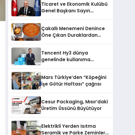
Ticaret ve Ekonomik Kulübü
Genel Başkanı Sayın
Mehmet Ulutaş, ekonomiye
dair yaptığı açıklamada
Çakallı Menemeni Denince
şunları kaydetti:
Öne Çıkan Duraklardan
Aytaçoğlu Menemen
Tencent Hy3 dünya
genelinde kullanıma
sunuldu
Mars Türkiye’den “Köpeğini
İşe Götür Haftası” çağrısı
Cesur Packaging, Mısır’daki
Üretim Üssünü Büyütüyor
Elektrikli Yerden Isıtma
Seramik ve Parke Zeminler