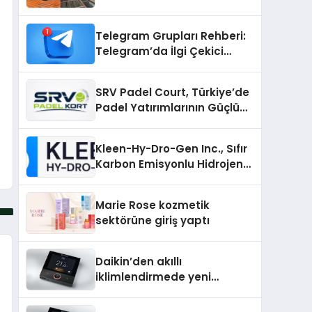
İçin En Verimli Çözümler
Telegram Grupları Rehberi:
Telegram’da İlgi Çekici
Topluluklar Nasıl Bulunur?
SRV Padel Court, Türkiye’de
Padel Yatırımlarının Güçlü
Markası Olmayı Sürdürüyor
Kleen-Hy-Dro-Gen Inc., Sıfır
Karbon Emisyonlu Hidrojen
Isıtma Teknolojisinde ISO ve
TSSA Düzenleyici Onaylarını
Marie Rose kozmetik
Aldı
sektörüne giriş yaptı
Daikin’den akıllı
iklimlendirmede yeni
dönem: Madoka Plus
Türkiye’de