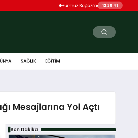
Hürmüz Boğazı’nda Patlama Sesleri Duyuld
12:26:42
ÜNYA
SAĞLIK
EĞITIM
ığı Mesajlarına Yol Açtı
Son Dakika