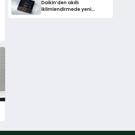
Daikin’den akıllı
iklimlendirmede yeni
dönem: Madoka Plus
Türkiye’de
e