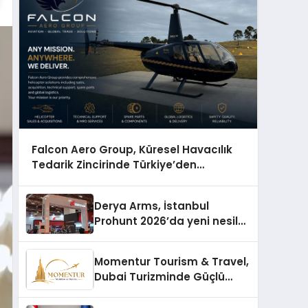
Falcon Aero Group, Küresel Havacılık
Tedarik Zincirinde Türkiye’den
Dünyaya Açılıyor
Derya Arms, İstanbul
Prohunt 2026’da yeni nesil
ürünlerini ve global marka
vizyonunu sergiledi
Momentur Tourism & Travel,
Dubai Turizminde Güçlü
Operasyon Ağıyla Fark
Yaratıyor