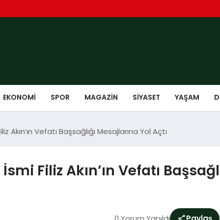
EKONOMI
SPOR
MAGAZIN
SIYASET
YAŞAM
D
liz Akın’ın Vefatı Başsağlığı Mesajlarına Yol Açtı
İsmi Filiz Akın’ın Vefatı Başsağl
0 Yorum Yapıldı
Paylaş