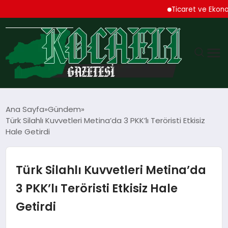
Ticaret ve Ekonomik K
GÜNDEM
Ana Sayfa
Gündem
Türk Silahlı Kuvvetleri Metina’da 3 PKK’lı Teröristi Etkisiz
TEKNOLOJI
Hale Getirdi
EKONOMI
Türk Silahlı Kuvvetleri Metina’da
SPOR
3 PKK’lı Teröristi Etkisiz Hale
Getirdi
MAGAZIN