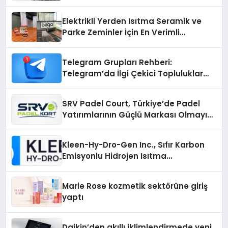
Elektrikli Yerden Isıtma Seramik ve
Parke Zeminler İçin En Verimli
Çözümler
Telegram Grupları Rehberi:
Telegram’da İlgi Çekici Topluluklar
Nasıl Bulunur?
SRV Padel Court, Türkiye’de Padel
Yatırımlarının Güçlü Markası Olmayı
Sürdürüyor
Kleen-Hy-Dro-Gen Inc., Sıfır Karbon
Emisyonlu Hidrojen Isıtma
Teknolojisinde ISO ve TSSA
Düzenleyici Onaylarını Aldı
Marie Rose kozmetik sektörüne giriş
yaptı
Daikin’den akıllı iklimlendirmede yeni