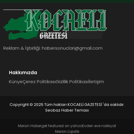
Türkiye’de satışa sunuldu. Tam
dokunmatik ekranı, mobil uygulama
desteği ve akıllı sensör entegrasyonu
sayesinde iklimlendirme sistemlerinin
yönetimini daha kolay, konforlu ve
verimli hale getiriyor. Enerji
verimliliğini artırırken modern yaşam
alanlarında teknolojiyi estetik ile bulu
Reklam & İşbirliği:
habersonuclari@gmail.com
Hakkımızda
Künye
Çerez Politikası
Gizlilik Politikası
İletişim
Copyright © 2025 Tüm hakları KOCAELİ GAZETESİ 'da saklıdır.
Seobaz Haber Teması
Mersin Haber
get featured on yahoo
Evden eve nakliyat
Mersin Lojistik