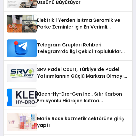
Üssünü Büyütüyor
Elektrikli Yerden Isıtma Seramik ve
Parke Zeminler İçin En Verimli
Çözümler
Telegram Grupları Rehberi:
Telegram’da İlgi Çekici Topluluklar
Nasıl Bulunur?
SRV Padel Court, Türkiye’de Padel
Yatırımlarının Güçlü Markası Olmayı
Sürdürüyor
Kleen-Hy-Dro-Gen Inc., Sıfır Karbon
Emisyonlu Hidrojen Isıtma
Teknolojisinde ISO ve TSSA
Düzenleyici Onaylarını Aldı
Marie Rose kozmetik sektörüne giriş
yaptı