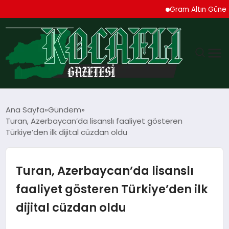
Gram Altın Güne Yükseli
GÜNDEM
Ana Sayfa
Gündem
Turan, Azerbaycan’da lisanslı faaliyet gösteren
TEKNOLOJI
Türkiye’den ilk dijital cüzdan oldu
EKONOMI
Turan, Azerbaycan’da lisanslı
SPOR
faaliyet gösteren Türkiye’den ilk
dijital cüzdan oldu
MAGAZIN