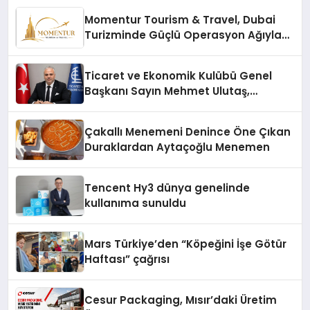
Momentur Tourism & Travel, Dubai
Turizminde Güçlü Operasyon Ağıyla
Fark Yaratıyor
Ticaret ve Ekonomik Kulübü Genel
Başkanı Sayın Mehmet Ulutaş,
ekonomiye dair yaptığı açıklamada
şunları kaydetti:
Çakallı Menemeni Denince Öne Çıkan
Duraklardan Aytaçoğlu Menemen
Tencent Hy3 dünya genelinde
kullanıma sunuldu
Mars Türkiye’den “Köpeğini İşe Götür
Haftası” çağrısı
Cesur Packaging, Mısır’daki Üretim