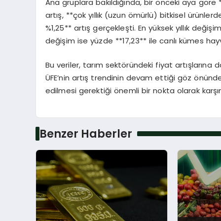
Ana gruplara bakıldığında, bir önceki aya göre *
artış, **çok yıllık (uzun ömürlü) bitkisel ürünle
%1,25** artış gerçekleşti. En yüksek yıllık değişi
değişim ise yüzde **17,23** ile canlı kümes hay
Bu veriler, tarım sektöründeki fiyat artışlarına 
ÜFE’nin artış trendinin devam ettiği göz önünde
edilmesi gerektiği önemli bir nokta olarak karşım
Benzer Haberler