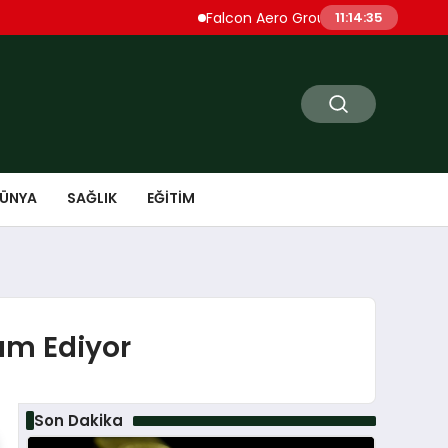
Falcon Aero Group, Küresel Havacılık Ted
11:14:36
ÜNYA
SAĞLIK
EĞITIM
vam Ediyor
Son Dakika