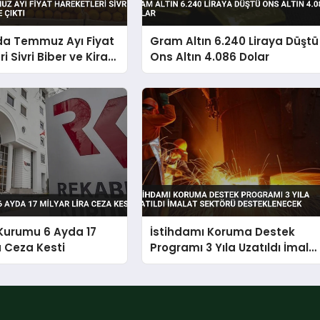
da Temmuz Ayı Fiyat
Gram Altın 6.240 Liraya Düştü
i Sivri Biber ve Kiraz
Ons Altın 4.086 Dolar
Kurumu 6 Ayda 17
İstihdamı Koruma Destek
a Ceza Kesti
Programı 3 Yıla Uzatıldı İmala
Sektörü Desteklenecek