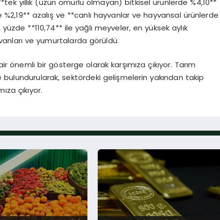
*tek yıllık (uzun ömürlü olmayan) bitkisel ürünlerde %4,10**
rde %2,19** azalış ve **canlı hayvanlar ve hayvansal ürünlerde
m yüzde **110,74** ile yağlı meyveler, en yüksek aylık
vanları ve yumurtalarda görüldü.
dair önemli bir gösterge olarak karşımıza çıkıyor. Tarım
 bulundurularak, sektördeki gelişmelerin yakından takip
ıza çıkıyor.