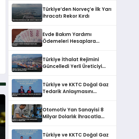
Türkiye’den Norveç’e İlk Yarı
İhracatı Rekor Kırdı
Evde Bakım Yardımı
Ödemeleri Hesaplara
Yatırıldı
Türkiye İthalat Rejimini
Güncelledi Yerli Üreticiyi
Destekleyecek
Türkiye ve KKTC Doğal Gaz
Tedarik Anlaşmasını
İmzaladı
Otomotiv Yan Sanayisi 8
Milyar Dolarlık İhracatla
Rekor Kırdı
Türkiye ve KKTC Doğal Gaz