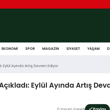
EKONOMI
SPOR
MAGAZIN
SIYASET
YAŞAM
D
dı: Eylül Ayında Artış Devam Ediyor
 Açıkladı: Eylül Ayında Artış De
0 Yorum Yapıldı
Paylaş