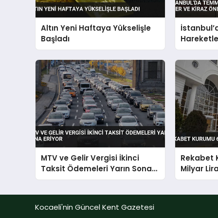
Altın Yeni Haftaya Yükselişle
İstanbul’
Başladı
Hareketler
Öne Çıktı
MTV ve Gelir Vergisi İkinci
Rekabet 
Taksit Ödemeleri Yarın Sona
Milyar Lir
Eriyor
Kocaeli'nin Güncel Kent Gazetesi