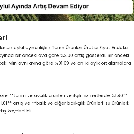
eri
anan eylül ayına ilişkin Tarım Ürünleri Üretici Fiyat Endeksi
 ayında bir önceki aya göre %2,00 artış gösterdi. Bir önceki
nceki yılın aynı ayına göre %31,09 ve on iki aylık ortalamalara
re **tarım ve avcılık ürünleri ve ilgili hizmetlerde %1,96**
,81** artış ve **balık ve diğer balıkçılık ürünleri; su ürünleri;
rtış kaydedildi.