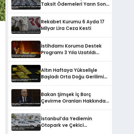
Taksit Ödemeleri Yarın Sona
Eriyor
Rekabet Kurumu 6 Ayda 17
Milyar Lira Ceza Kesti
İstihdamı Koruma Destek
Programı 3 Yıla Uzatıldı
İmalat Sektörü
Desteklenecek
Altın Haftaya Yükselişle
Başladı Orta Doğu Gerilimi
Fiyatları Etkiliyor
Bakan Şimşek İç Borç
Çevirme Oranları Hakkında
Açıklama Yaptı
İstanbul’da Yediemin
Otopark ve Çekici
Ücretlerine Zam Geldi