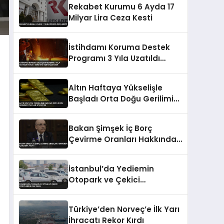
Rekabet Kurumu 6 Ayda 17
Milyar Lira Ceza Kesti
İstihdamı Koruma Destek
Programı 3 Yıla Uzatıldı
İmalat Sektörü
Desteklenecek
Altın Haftaya Yükselişle
Başladı Orta Doğu Gerilimi
Fiyatları Etkiliyor
Bakan Şimşek İç Borç
Çevirme Oranları Hakkında
Açıklama Yaptı
İstanbul’da Yediemin
Otopark ve Çekici
Ücretlerine Zam Geldi
Türkiye’den Norveç’e İlk Yarı
İhracatı Rekor Kırdı