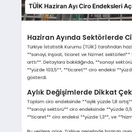
Haziran Ayında Sektörlerde Cir
Türkiye İstatistik Kurumu (TÜİK) tarafından hazir
**sanayi, inşaat, ticaret ve hizmet sektörleri**
arttı**. Detaylara bakıldığında, **sanayi sektör
**yüzde 103,5**, **ticaret** ciro endeksi **yüzd
gösterdi.
Aylık Değişimlerde Dikkat Çe
Toplam ciro endeksinde **aylık yüzde 1,8 artış*
**sanayi sektörü** ciro endeksinde **yüzde 0,5
**ticaret** ciro endeksi **yüzde 1,3**, ve **hizm
Bu verilere göre, Türkiye genelinde haziran ayı