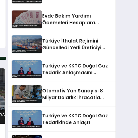
Evde Bakım Yardımı
Ödemeleri Hesaplara
Yatırıldı
Türkiye İthalat Rejimini
Güncelledi Yerli Üreticiyi
Destekleyecek
Türkiye ve KKTC Doğal Gaz
Tedarik Anlaşmasını
İmzaladı
Otomotiv Yan Sanayisi 8
Milyar Dolarlık İhracatla
Rekor Kırdı
Türkiye ve KKTC Doğal Gaz
Tedarikinde Anlaştı