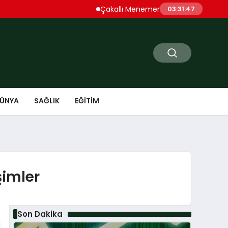
Çakallı Menemeni Denince Öne Çıkan D
03:31:48
ÜNYA
SAĞLIK
EĞITIM
şimler
Son Dakika