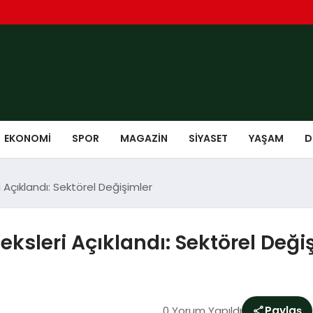
EKONOMI
SPOR
MAGAZIN
SIYASET
YAŞAM
D
i Açıklandı: Sektörel Değişimler
eksleri Açıklandı: Sektörel Deği
0 Yorum Yapıldı
Paylaş