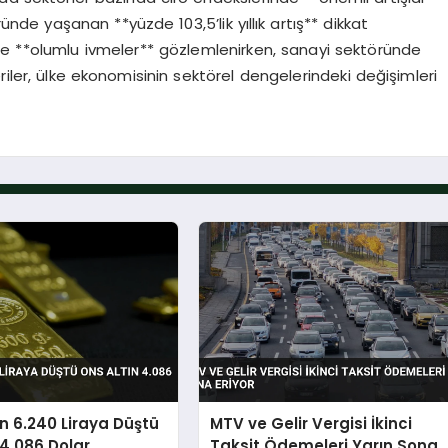
nde yaşanan **yüzde 103,5’lik yıllık artış** dikkat
de **olumlu ivmeler** gözlemlenirken, sanayi sektöründe
riler, ülke ekonomisinin sektörel dengelerindeki değişimleri
n 6.240 Liraya Düştü
MTV ve Gelir Vergisi İkinci
 4.086 Dolar
Taksit Ödemeleri Yarın Sona