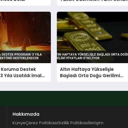
Eriyor
ı Koruma Destek
Altın Haftaya Yükselişle
3 Yıla Uzatıldı İmalat
Başladı Orta Doğu Gerilimi
Desteklenecek
Fiyatları Etkiliyor
Hakkımızda
Künye
Çerez Politikası
Gizlilik Politikası
İletişim