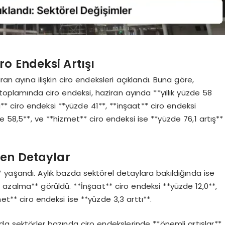
o Endeksi Artışı
an ayına ilişkin ciro endeksleri açıklandı. Buna göre,
 toplamında ciro endeksi, haziran ayında **yıllık yüzde 58
ü** ciro endeksi **yüzde 41**, **inşaat** ciro endeksi
e 58,5**, ve **hizmet** ciro endeksi ise **yüzde 76,1 artış**
ken Detaylar
* yaşandı. Aylık bazda sektörel detaylara bakıldığında ise
 azalma** görüldü. **İnşaat** ciro endeksi **yüzde 12,0**,
et** ciro endeksi ise **yüzde 3,3 arttı**.
nda sektörler bazında ciro endekslerinde **önemli artışlar**