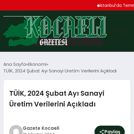
İstanbul’da Temmuz Ayı 
GÜNDEM
Ana Sayfa
Ekonomi
TÜİK, 2024 Şubat Ayı Sanayi Üretim Verilerini Açıkladı
TEKNOLOJI
EKONOMI
TÜİK, 2024 Şubat Ayı Sanayi
Üretim Verilerini Açıkladı
SPOR
MAGAZIN
Gazete Kocaeli
Paylaş