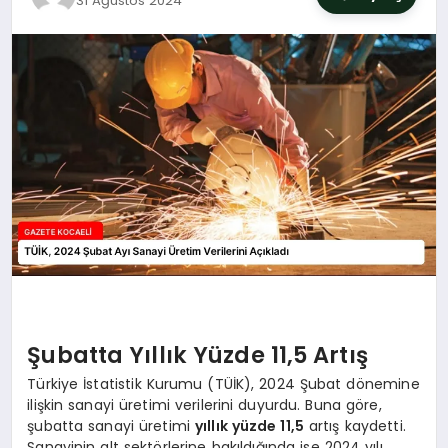
31 Ağustos 2024
SIYASET
YAŞAM
DÜNYA
SAĞLIK
EĞITIM
Şubatta Yıllık Yüzde 11,5 Artış
Türkiye İstatistik Kurumu (TÜİK), 2024 Şubat dönemine
ilişkin sanayi üretimi verilerini duyurdu. Buna göre,
şubatta sanayi üretimi
yıllık yüzde 11,5
artış kaydetti.
Sanayinin alt sektörlerine bakıldığında ise 2024 yılı