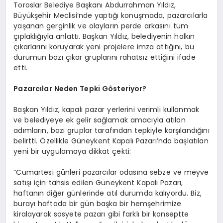
SIYASET
Toroslar Belediye Başkanı Abdurrahman Yıldız,
Büyükşehir Meclisi’nde yaptığı konuşmada, pazarcılarla
yaşanan gerginlik ve olayların perde arkasını tüm
YAŞAM
çıplaklığıyla anlattı. Başkan Yıldız, belediyenin halkın
çıkarlarını koruyarak yeni projelere imza attığını, bu
DÜNYA
durumun bazı çıkar gruplarını rahatsız ettiğini ifade
etti.
SAĞLIK
Pazarcılar Neden Tepki Gösteriyor?
EĞITIM
Başkan Yıldız, kapalı pazar yerlerini verimli kullanmak
ve belediyeye ek gelir sağlamak amacıyla atılan
adımların, bazı gruplar tarafından tepkiyle karşılandığını
belirtti. Özellikle Güneykent Kapalı Pazarı’nda başlatılan
yeni bir uygulamaya dikkat çekti:
“Cumartesi günleri pazarcılar odasına sebze ve meyve
satışı için tahsis edilen Güneykent Kapalı Pazarı,
haftanın diğer günlerinde atıl durumda kalıyordu. Biz,
burayı haftada bir gün başka bir hemşehrimize
kiralayarak sosyete pazarı gibi farklı bir konseptte