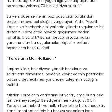
hizmete açtık. Halkın yoğun ilgisiyle karşılaştık; dün
pazarımızı yaklaşık 70 bin kişi ziyaret etti.”
Bu yeni düzenlemenin bazı pazarcılar tarafından
engellenmeye çalışıldığını vurgulayan Yıldız, “Mezitli,
Tarsus ve Yenişehir gibi yerlerde yıllardır uygulanan bir
düzenin, Toroslar’da hayata geçirilmesi neden
rahatsızlık yarattı? Bunun cevabı ortada: Halkın
yararına olan bu uygulamalar, kişisel menfaat
hesaplarını bozdu,” dedi.
“Torosların Malı Halkındır”
Başkan Yıldız, belediyeye yönelik baskıların ve
saldırıların temelinde, belediye kaynaklarının pazarcılar
odasına devredilmesi yönündeki taleplerin yattığını
belirtti:
“Bizden Toroslar’ın anahtarını istiyorlar, ama buna asla
izin vermeyeceğiz! Belediyenin her kuruşu 350 bin
Toroslu’nun hakkıdır ve halkın hizmetine harcanacaktır.
Kendi menfaatleri için bu baskıyı yapanlara karşı