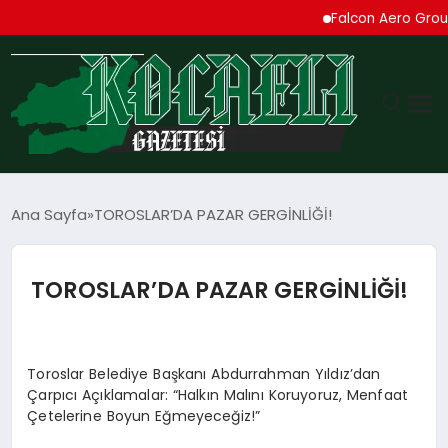
Falcon Aero Group,
GÜNDEM
Ana Sayfa
TOROSLAR’DA PAZAR GERGİNLİĞİ!
TEKNOLOJI
TOROSLAR’DA PAZAR GERGİNLİĞİ!
EKONOMI
SPOR
Toroslar Belediye Başkanı Abdurrahman Yıldız’dan
Çarpıcı Açıklamalar: “Halkın Malını Koruyoruz, Menfaat
MAGAZIN
Çetelerine Boyun Eğmeyeceğiz!”