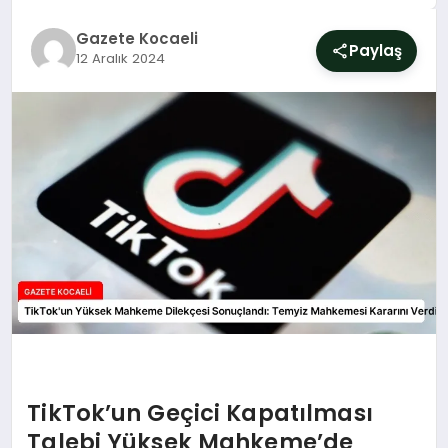
SIYASET
Gazete Kocaeli
Paylaş
12 Aralık 2024
YAŞAM
DÜNYA
SAĞLIK
EĞITIM
TikTok’un Geçici Kapatılması
Talebi Yüksek Mahkeme’de