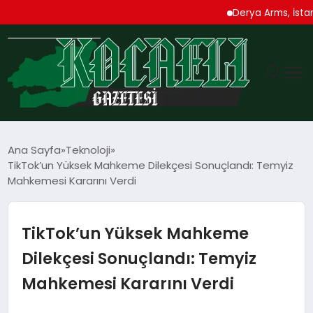
Derya Arms, İstanbul 
GÜNDEM
Ana Sayfa
Teknoloji
TikTok’un Yüksek Mahkeme Dilekçesi Sonuçlandı: Temyiz
TEKNOLOJI
Mahkemesi Kararını Verdi
EKONOMI
TikTok’un Yüksek Mahkeme
SPOR
Dilekçesi Sonuçlandı: Temyiz
Mahkemesi Kararını Verdi
MAGAZIN