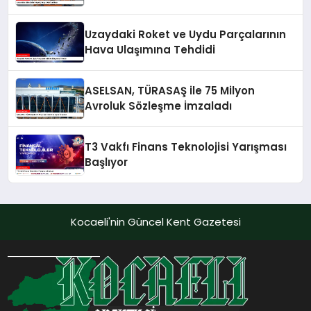
Uzaydaki Roket ve Uydu Parçalarının
Hava Ulaşımına Tehdidi
ASELSAN, TÜRASAŞ ile 75 Milyon
Avroluk Sözleşme İmzaladı
T3 Vakfı Finans Teknolojisi Yarışması
Başlıyor
Kocaeli'nin Güncel Kent Gazetesi