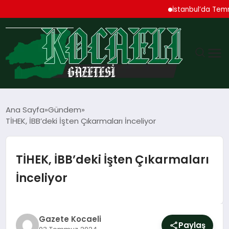
İstanbul’da Temmuz Ayı
GÜNDEM
Ana Sayfa
Gündem
TİHEK, İBB’deki İşten Çıkarmaları İnceliyor
TEKNOLOJI
EKONOMI
TİHEK, İBB’deki İşten Çıkarmaları
İnceliyor
SPOR
MAGAZIN
Gazete Kocaeli
Paylaş