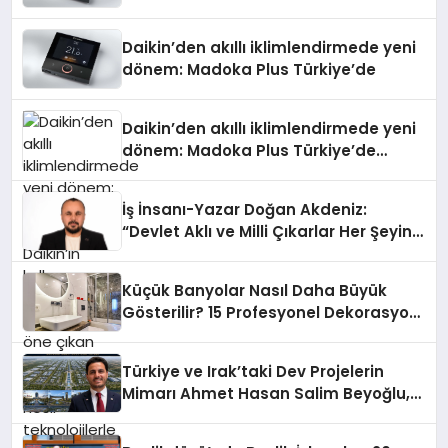
Daikin’den akıllı iklimlendirmede yeni
dönem: Madoka Plus Türkiye’de
Daikin’den akıllı iklimlendirmede yeni
dönem: Madoka Plus Türkiye’de
Daikin’in kullanıcı dostu tasarımıyla
öne çıkan Madoka ailesinin yeni nesil
İş İnsanı-Yazar Doğan Akdeniz:
teknolojilerle donatılmış son modeli
“Devlet Aklı ve Milli Çıkarlar Her Şeyin
VRV kontrol ünitesi Madoka Plus
Üzerindedir”
Türkiye’de satışa sunuldu. Tam
dokunmatik ekranı, mobil uygulama
Küçük Banyolar Nasıl Daha Büyük
desteği ve akıllı sensör entegrasyonu
Gösterilir? 15 Profesyonel Dekorasyon
sayesinde iklimlendirme sistemlerinin
Önerisi
yönetimini daha kolay, konforlu ve
verimli hale getiriyor. Enerji
Türkiye ve Irak’taki Dev Projelerin
verimliliğini artırırken modern yaşam
Mimarı Ahmet Hasan Salim Beyoğlu,
alanlarında teknolojiyi estetik ile bulu
10 Milyon Metrekarelik “Al Yusuf
Holding Industrial City” Projesini