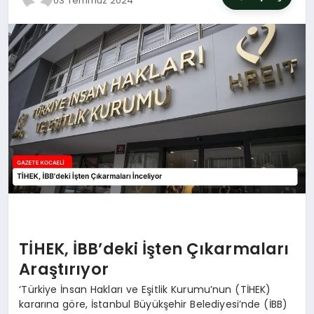
03 Temmuz 2024
SIYASET
YAŞAM
DÜNYA
SAĞLIK
EĞITIM
TİHEK, İBB’deki İşten Çıkarmaları
Araştırıyor
‘Türkiye İnsan Hakları ve Eşitlik Kurumu’nun (TİHEK)
kararına göre, İstanbul Büyükşehir Belediyesi’nde (İBB)