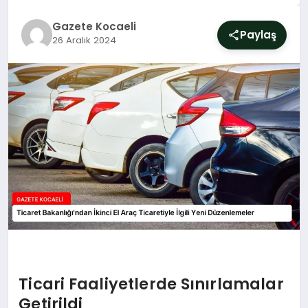
SIYASET
Gazete Kocaeli
Paylaş
26 Aralık 2024
YAŞAM
DÜNYA
SAĞLIK
EĞITIM
Ticari Faaliyetlerde Sınırlamalar
Getirildi