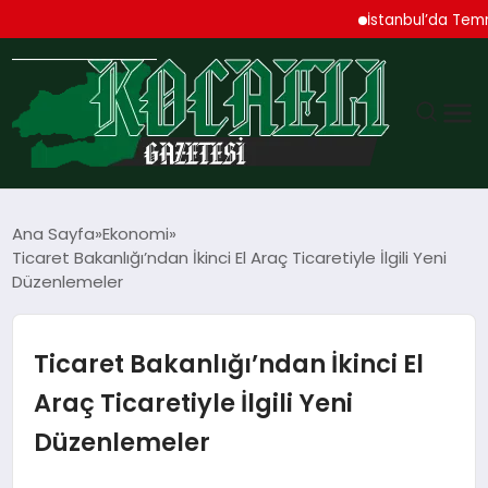
İstanbul’da Temmuz Ayı
GÜNDEM
Ana Sayfa
Ekonomi
Ticaret Bakanlığı’ndan İkinci El Araç Ticaretiyle İlgili Yeni
TEKNOLOJI
Düzenlemeler
EKONOMI
Ticaret Bakanlığı’ndan İkinci El
SPOR
Araç Ticaretiyle İlgili Yeni
Düzenlemeler
MAGAZIN