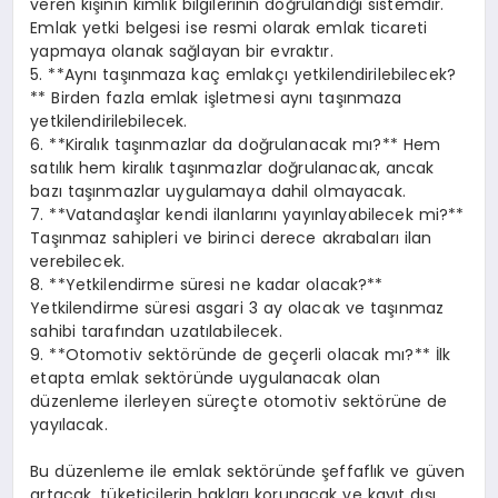
veren kişinin kimlik bilgilerinin doğrulandığı sistemdir.
Emlak yetki belgesi ise resmi olarak emlak ticareti
yapmaya olanak sağlayan bir evraktır.
5. **Aynı taşınmaza kaç emlakçı yetkilendirilebilecek?
** Birden fazla emlak işletmesi aynı taşınmaza
yetkilendirilebilecek.
6. **Kiralık taşınmazlar da doğrulanacak mı?** Hem
satılık hem kiralık taşınmazlar doğrulanacak, ancak
bazı taşınmazlar uygulamaya dahil olmayacak.
7. **Vatandaşlar kendi ilanlarını yayınlayabilecek mi?**
Taşınmaz sahipleri ve birinci derece akrabaları ilan
verebilecek.
8. **Yetkilendirme süresi ne kadar olacak?**
Yetkilendirme süresi asgari 3 ay olacak ve taşınmaz
sahibi tarafından uzatılabilecek.
9. **Otomotiv sektöründe de geçerli olacak mı?** İlk
etapta emlak sektöründe uygulanacak olan
düzenleme ilerleyen süreçte otomotiv sektörüne de
yayılacak.
Bu düzenleme ile emlak sektöründe şeffaflık ve güven
artacak, tüketicilerin hakları korunacak ve kayıt dışı