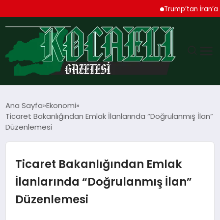
Trump’tan İran’a Sert U
GÜNDEM
Ana Sayfa
Ekonomi
Ticaret Bakanlığından Emlak İlanlarında “Doğrulanmış İlan”
TEKNOLOJI
Düzenlemesi
EKONOMI
Ticaret Bakanlığından Emlak
SPOR
İlanlarında “Doğrulanmış İlan”
Düzenlemesi
MAGAZIN