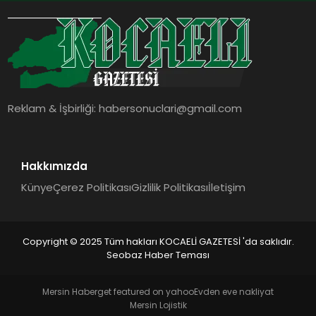
Reklam & İşbirliği:
habersonuclari@gmail.com
Hakkımızda
Künye
Çerez Politikası
Gizlilik Politikası
İletişim
Copyright © 2025 Tüm hakları KOCAELİ GAZETESİ 'da saklıdır.
Seobaz Haber Teması
Mersin Haber
get featured on yahoo
Evden eve nakliyat
Mersin Lojistik