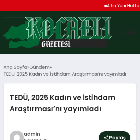
Altın Yeni Haftaya Yüksel
GÜNDEM
Ana Sayfa
Gündem
TEDÜ, 2025 Kadın ve İstihdam Araştırması’nı yayımladı
TEKNOLOJI
EKONOMI
TEDÜ, 2025 Kadın ve İstihdam
Araştırması’nı yayımladı
SPOR
MAGAZIN
admin
Paylaş