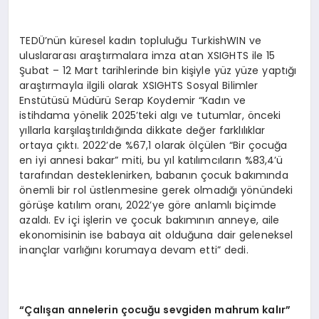
TEDÜ’nün küresel kadın topluluğu TurkishWIN ve
uluslararası araştırmalara imza atan XSIGHTS ile 15
Şubat – 12 Mart tarihlerinde bin kişiyle yüz yüze yaptığı
araştırmayla ilgili olarak XSIGHTS Sosyal Bilimler
Enstütüsü Müdürü Serap Koydemir “Kadın ve
istihdama yönelik 2025’teki algı ve tutumlar, önceki
yıllarla karşılaştırıldığında dikkate değer farklılıklar
ortaya çıktı. 2022’de %67,1 olarak ölçülen “Bir çocuğa
en iyi annesi bakar” miti, bu yıl katılımcıların %83,4’ü
tarafından desteklenirken, babanın çocuk bakımında
önemli bir rol üstlenmesine gerek olmadığı yönündeki
görüşe katılım oranı, 2022’ye göre anlamlı biçimde
azaldı. Ev içi işlerin ve çocuk bakımının anneye, aile
ekonomisinin ise babaya ait olduğuna dair geleneksel
inançlar varlığını korumaya devam etti” dedi.
“Çalışan annelerin çocuğu sevgiden mahrum kalır”