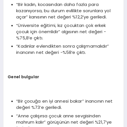
“Bir kadın, kocasından daha fazla para
kazanıyorsa, bu durum evlilikte sorunlara yol
açar” kanısının net değeri %12,2’ye geriledi.
“Üniversite eğitimi, kız çocuktan çok erkek
çocuk için önemlidir” algısının net değeri -
%75,8’e çıktı.
“Kadınlar evlendikten sonra çalışmamalıdır”
inancının net değeri -%58’e çıktı.
Genel bulgular
“Bir çocuğa en iyi annesi bakar” inancının net
değeri %73’e geriledi.
“Anne çalışırsa çocuk anne sevgisinden
mahrum kalır” görüşünün net değeri %21,7’ye