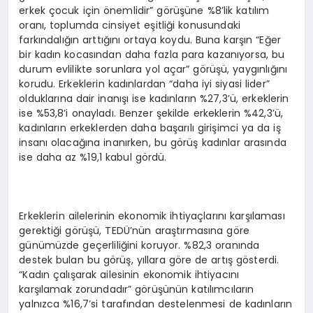
erkek çocuk için önemlidir” görüşüne %8’lik katılım
oranı, toplumda cinsiyet eşitliği konusundaki
farkındalığın arttığını ortaya koydu. Buna karşın “Eğer
bir kadın kocasından daha fazla para kazanıyorsa, bu
durum evlilikte sorunlara yol açar” görüşü, yaygınlığını
korudu. Erkeklerin kadınlardan “daha iyi siyasi lider”
olduklarına dair inanışı ise kadınların %27,3’ü, erkeklerin
ise %53,8’i onayladı. Benzer şekilde erkeklerin %42,3’ü,
kadınların erkeklerden daha başarılı girişimci ya da iş
insanı olacağına inanırken, bu görüş kadınlar arasında
ise daha az %19,1 kabul gördü.
Erkeklerin ailelerinin ekonomik ihtiyaçlarını karşılaması
gerektiği görüşü, TEDÜ’nün araştırmasına göre
günümüzde geçerliliğini koruyor. %82,3 oranında
destek bulan bu görüş, yıllara göre de artış gösterdi.
“Kadın çalışarak ailesinin ekonomik ihtiyacını
karşılamak zorundadır” görüşünün katılımcıların
yalnızca %16,7’si tarafından destelenmesi de kadınların