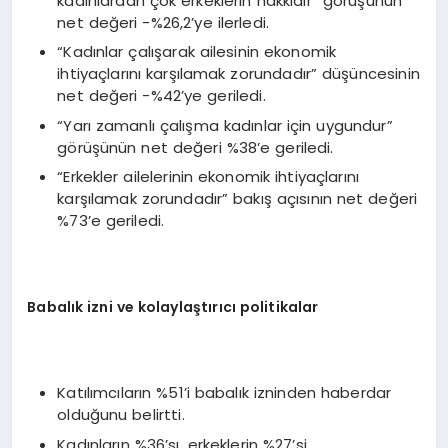
kadınlardan çok erkeklerin hakkıdır” görüşünün
net değeri -%26,2’ye ilerledi.
“Kadınlar çalışarak ailesinin ekonomik
ihtiyaçlarını karşılamak zorundadır” düşüncesinin
net değeri -%42’ye geriledi.
“Yarı zamanlı çalışma kadınlar için uygundur”
görüşünün net değeri %38’e geriledi.
“Erkekler ailelerinin ekonomik ihtiyaçlarını
karşılamak zorundadır” bakış açısının net değeri
%73’e geriledi.
Babalık izni ve kolaylaştırıcı politikalar
Katılımcıların %51’i babalık izninden haberdar
olduğunu belirtti.
Kadınların %36’sı, erkeklerin %27’si,