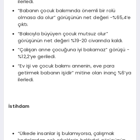
ilerledi.
“Babanın çocuk bakımında önemli bir rolü
olmasa da olur” görüşünün net değeri -%65,4’e
çıktı.
“Bakıcıyla büyüyen çocuk mutsuz olur”
görüşünün net değeri %19-20 civarında kaldı.
“Çalışan anne çocuğuna iyi bakamaz” görüşü -
%12,2‘ye geriledi.
“Ev işi ve çocuk bakımı annenin, eve para
getirmek babanın işidir” mitine olan inanç %6’ya
ilerledi.
İstihdam
“Ülkede insanlar iş bulamıyorsa, çalışmak