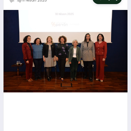
11 Nisan 2025
SIYASET
YAŞAM
DÜNYA
SAĞLIK
EĞITIM