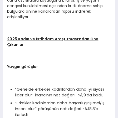
daha üst sıralara koyduğunu bildirdi. İş ve yaşam
dengesi kurulabilmesi açısından kritik öneme sahip
bulgulara online kanallardan raporu indirerek
erişilebiliyor.
2025 Kadın ve İstihdam Araştırması’ndan Öne
Çıkanlar
Yaygın görüşler
“Genelde erkekler kadınlardan daha iyi siyasi
lider olur” inancının net değeri -%1,9’da kaldı.
“Erkekler kadınlardan daha başarılı girişimci/iş
insanı olur” görüşünün net değeri -%18,8’e
ilerledi.