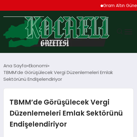
Gram Altın Güne Yüksel
GÜNDEM
Ana Sayfa
Ekonomi
TBMM’de Görüşülecek Vergi Düzenlemeleri Emlak
TEKNOLOJI
Sektörünü Endişelendiriyor
EKONOMI
TBMM’de Görüşülecek Vergi
SPOR
Düzenlemeleri Emlak Sektörünü
Endişelendiriyor
MAGAZIN