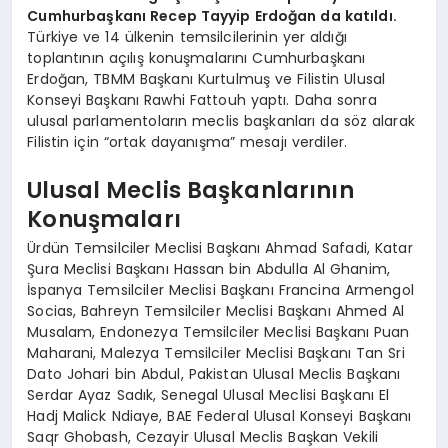
Cumhurbaşkanı Recep Tayyip Erdoğan da katıldı.
Türkiye ve 14 ülkenin temsilcilerinin yer aldığı
toplantının açılış konuşmalarını Cumhurbaşkanı
Erdoğan, TBMM Başkanı Kurtulmuş ve Filistin Ulusal
Konseyi Başkanı Rawhi Fattouh yaptı. Daha sonra
ulusal parlamentoların meclis başkanları da söz alarak
Filistin için “ortak dayanışma” mesajı verdiler.
Ulusal Meclis Başkanlarının
Konuşmaları
Ürdün Temsilciler Meclisi Başkanı Ahmad Safadi, Katar
Şura Meclisi Başkanı Hassan bin Abdulla Al Ghanim,
İspanya Temsilciler Meclisi Başkanı Francina Armengol
Socias, Bahreyn Temsilciler Meclisi Başkanı Ahmed Al
Musalam, Endonezya Temsilciler Meclisi Başkanı Puan
Maharani, Malezya Temsilciler Meclisi Başkanı Tan Sri
Dato Johari bin Abdul, Pakistan Ulusal Meclis Başkanı
Serdar Ayaz Sadık, Senegal Ulusal Meclisi Başkanı El
Hadj Malick Ndiaye, BAE Federal Ulusal Konseyi Başkanı
Saqr Ghobash, Cezayir Ulusal Meclis Başkan Vekili