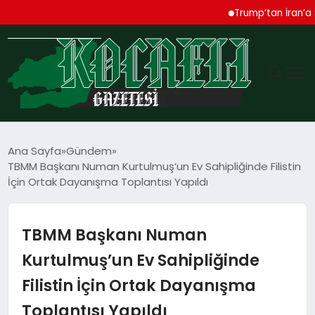
Trump’tan İran’a Sert U
GÜNDEM
Ana Sayfa
Gündem
TBMM Başkanı Numan Kurtulmuş’un Ev Sahipliğinde Filistin
TEKNOLOJI
İçin Ortak Dayanışma Toplantısı Yapıldı
EKONOMI
TBMM Başkanı Numan
SPOR
Kurtulmuş’un Ev Sahipliğinde
Filistin İçin Ortak Dayanışma
MAGAZIN
Toplantısı Yapıldı