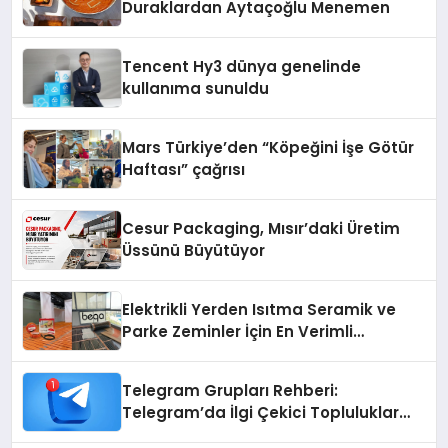
Duraklardan Aytaçoğlu Menemen
Tencent Hy3 dünya genelinde
kullanıma sunuldu
Mars Türkiye’den “Köpeğini İşe Götür
Haftası” çağrısı
Cesur Packaging, Mısır’daki Üretim
Üssünü Büyütüyor
Elektrikli Yerden Isıtma Seramik ve
Parke Zeminler İçin En Verimli
Çözümler
Telegram Grupları Rehberi:
Telegram’da İlgi Çekici Topluluklar
Nasıl Bulunur?