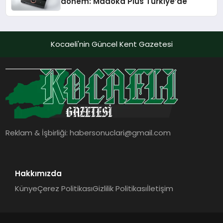
dönem: Madoka Plus Türkiye’de
Kocaeli'nin Güncel Kent Gazetesi
Reklam & İşbirliği:
habersonuclari@gmail.com
Hakkımızda
Künye
Çerez Politikası
Gizlilik Politikası
İletişim