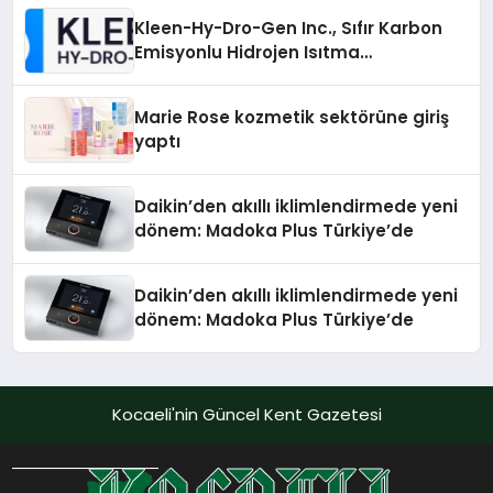
Kleen-Hy-Dro-Gen Inc., Sıfır Karbon
Emisyonlu Hidrojen Isıtma
Teknolojisinde ISO ve TSSA
Düzenleyici Onaylarını Aldı
Marie Rose kozmetik sektörüne giriş
yaptı
Daikin’den akıllı iklimlendirmede yeni
dönem: Madoka Plus Türkiye’de
Daikin’den akıllı iklimlendirmede yeni
dönem: Madoka Plus Türkiye’de
Kocaeli'nin Güncel Kent Gazetesi