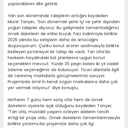
yapacaklarını dile getirdi.
Yılın son döneminde taleplerin arttığını kaydeden
Münir Tanyer, “Son dönemde şehir içi ve şehir dışından
yoğun talepler alıyoruz. Bu gelişmede tamamladığımız
örnek dairelerin de etkisi büyük. Faiz indirimiyle birlikte
2025 yılında bu satışların daha da artacağını
düşünüyorum. Çünkü konut arzının azalmasıyla birlikte
bekleyen potansiyel bir talep de vardı. Tan Urla’da
herkesin hayalindeki kat planlarına uygun konut
seçenekleri mevcut. Yüzde 35 peşin kalanı iki yıl vadeli
ödeme seçeneğimiz de bulunuyor. Ticari alanlarla ilgili
de tanınmış markalarla görüşmelerimiz sürüyor.
Projemizde İzmir’in kendi özgün markalarına daha çok
yer vermek istiyoruz” diye konuştu.
Haftanın 7 günü hem satış ofisi hem de örnek
dairelerin ziyarete açık olduğunu kaydeden Tanyer,
“Tan Urla, müstakil yaşamı özleyen ailelerin tercih
ettiği bir proje oldu. Örnek dairelerin tamamlanmasıyla
birlikte yatırımcılar projemize daha çok ilgi