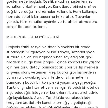
göstermeye başladı. Özellikle kadın müşterilerimiz
konutları dikkatle inceliyor. Konutlarda birinci sınıf ve
sağlıklı ve doğal malzemeler kullandık. Hem kullanışlı,
hem de estetik bir tasarıma imza attık. Tavanlar
yüksek, tüm konutlar aydınlık ve ferah bir atmosfere
sahip” ifadesini kullandı.
MODERN BİR EGE KÖYÜ PROJESİ
Projenin farklı sosyal ve ticari olanakları bir arada
sunacağını vurgulayan Münir Tanyer, sözlerini şöyle
sürdürdü: “TanUrla başından beri söylediğimiz gibi
modern bir Ege köyü projesi. İçinde konforlu bir yaşam
için her türlü detayı barındıracak. Spor ve tıp merkezi,
alışveriş alanı, veteriner, kreş, kuaför gibi hizmetlerin
yanı sıra; coworking alanı ile de ofis hizmetlerini
barındıran büyük bir kompleksi yaşama geçireceğiz.
TanUrla içinde hizmet vermesi için 35 odalı bir otel de
inşa edeceğiz. İsteyenler konuklarını burada rahatlıkla
ağırlayabilecek. Ayrıca TanUrla’da yer alacak köy
meydanı üreticilerin kendi el emeğiyle yetiştirdiği
ürünleri satabileceği küçük dükkanlara da ev sahipliği