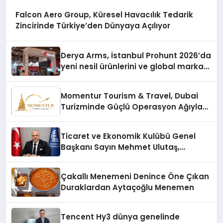
Falcon Aero Group, Küresel Havacılık Tedarik
Zincirinde Türkiye’den Dünyaya Açılıyor
Derya Arms, İstanbul Prohunt 2026’da
yeni nesil ürünlerini ve global marka
vizyonunu sergiledi
Momentur Tourism & Travel, Dubai
Turizminde Güçlü Operasyon Ağıyla
Fark Yaratıyor
Ticaret ve Ekonomik Kulübü Genel
Başkanı Sayın Mehmet Ulutaş,
ekonomiye dair yaptığı açıklamada
şunları kaydetti:
Çakallı Menemeni Denince Öne Çıkan
Duraklardan Aytaçoğlu Menemen
Tencent Hy3 dünya genelinde