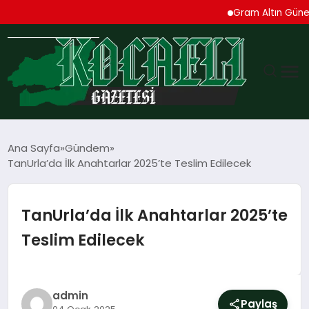
Gram Altın Güne Yüksel
GÜNDEM
Ana Sayfa
Gündem
TanUrla’da İlk Anahtarlar 2025’te Teslim Edilecek
TEKNOLOJI
EKONOMI
TanUrla’da İlk Anahtarlar 2025’te
Teslim Edilecek
SPOR
MAGAZIN
admin
Paylaş