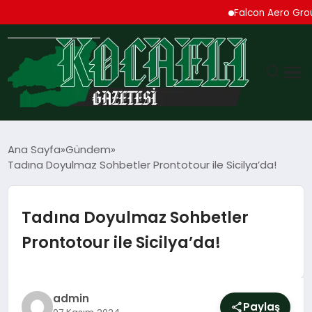
Falcon Aero Group, Küres
GÜNDEM
Ana Sayfa
Gündem
Tadına Doyulmaz Sohbetler Prontotour ile Sicilya’da!
TEKNOLOJI
EKONOMI
Tadına Doyulmaz Sohbetler
Prontotour ile Sicilya’da!
SPOR
MAGAZIN
admin
Paylaş