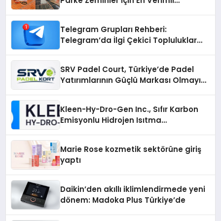
Parke Zeminler İçin En Verimli
Çözümler
Telegram Grupları Rehberi:
Telegram’da İlgi Çekici Topluluklar
Nasıl Bulunur?
SRV Padel Court, Türkiye’de Padel
Yatırımlarının Güçlü Markası Olmayı
Sürdürüyor
Kleen-Hy-Dro-Gen Inc., Sıfır Karbon
Emisyonlu Hidrojen Isıtma
Teknolojisinde ISO ve TSSA
Düzenleyici Onaylarını Aldı
Marie Rose kozmetik sektörüne giriş
yaptı
Daikin’den akıllı iklimlendirmede yeni
dönem: Madoka Plus Türkiye’de