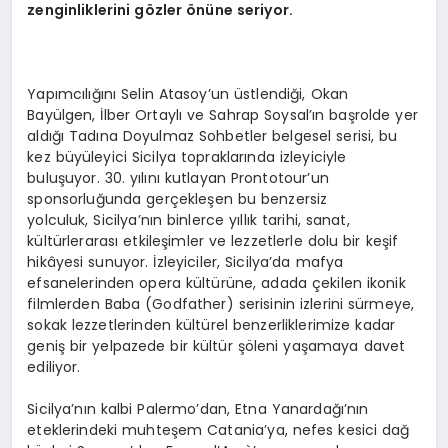
zenginliklerini g
ö
zler
ö
nüne seriyor.
Yapımcılığını Selin Atasoy’un üstlendiği, Okan
Bayülgen, İlber Ortaylı ve Sahrap Soysal’ın başrolde yer
aldığı Tadına Doyulmaz Sohbetler belgesel serisi, bu
kez büyüleyici Sicilya topraklarında izleyiciyle
buluşuyor. 30. yılını kutlayan Prontotour’un
sponsorluğunda gerçekleşen bu benzersiz
yolculuk, Sicilya’nın binlerce yıllık tarihi, sanat,
kültürlerarası etkileşimler ve lezzetlerle dolu bir keşif
hikâyesi sunuyor. İzleyiciler, Sicilya’da mafya
efsanelerinden opera kültürüne, adada çekilen ikonik
filmlerden Baba (Godfather) serisinin izlerini sürmeye,
sokak lezzetlerinden kültürel benzerliklerimize kadar
geniş bir yelpazede bir kültür şöleni yaşamaya davet
ediliyor.
Sicilya’nın kalbi Palermo’dan, Etna Yanardağı’nın
eteklerindeki muhteşem Catania’ya, nefes kesici dağ