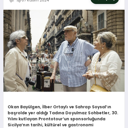
07 Kasım 2024
SIYASET
YAŞAM
DÜNYA
SAĞLIK
EĞITIM
Okan Bayü
lgen,
İlber Ortaylı ve Sahrap Soysal’ın
başrolde yer aldığı Tadına Doyulmaz Sohbetler, 30.
Yılını kutlayan Prontotour
’
un sponsorluğunda
Sicilya
’
nın tarihi, kültürel ve gastronomi