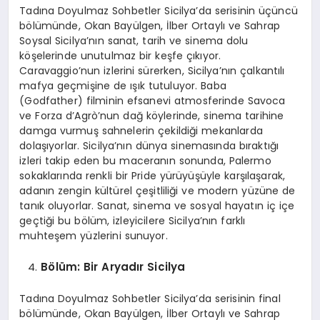
Tadına Doyulmaz Sohbetler Sicilya’da serisinin üçüncü
bölümünde, Okan Bayülgen, İlber Ortaylı ve Sahrap
Soysal Sicilya’nın sanat, tarih ve sinema dolu
köşelerinde unutulmaz bir keşfe çıkıyor.
Caravaggio’nun izlerini sürerken, Sicilya’nın çalkantılı
mafya geçmişine de ışık tutuluyor. Baba
(Godfather) filminin efsanevi atmosferinde Savoca
ve Forza d’Agrò’nun dağ köylerinde, sinema tarihine
damga vurmuş sahnelerin çekildiği mekanlarda
dolaşıyorlar. Sicilya’nın dünya sinemasında bıraktığı
izleri takip eden bu maceranın sonunda, Palermo
sokaklarında renkli bir Pride yürüyüşüyle karşılaşarak,
adanın zengin kültürel çeşitliliği ve modern yüzüne de
tanık oluyorlar. Sanat, sinema ve sosyal hayatın iç içe
geçtiği bu bölüm, izleyicilere Sicilya’nın farklı
muhteşem yüzlerini sunuyor.
B
ö
lüm: Bir Aryadır Sicilya
Tadına Doyulmaz Sohbetler Sicilya’da serisinin final
bölümünde, Okan Bayülgen, İlber Ortaylı ve Sahrap