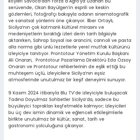
köyleri Savoca’dan Forza d’Agrò’ya uzanan bu
serüvende, Okan Bayülgen’in esprili ve keskin
gözlemleri, fotoğrafçı bakışıyla adanın sinematografik
ve sanatsal yönlerini öne çıkarıyor. İlber Ortaylı,
Sicilya’nın çok katmanlı kültürel mirasını ve
medeniyetlerin bıraktığı izleri derin tarih bilgisiyle
aktarırken, Sahrap Soysal ise arancini, cannoli ve pasta
alla norma gibi ünlü lezzetlerle yerel mutfak kültürünü
izleyiciye tanıtıyor. Prontotour Yönetim Kurulu Başkanı
Ali Onaran, Prontotour Pazarlama Direktörü Eda Özsoy
Onaran ve Prontotour rehberlerinin de eşlik ettiği bu
muhteşem üçlü, izleyicilere Sicilya’nın eşsiz
atmosferinde unutulmaz bir keşif deneyimi sunuyor.
9 Kasım 2024 itibarıyla Blu TV’de izleyiciyle buluşacak
Tadına Doyulmaz Sohbetler Sicilya’da, sadece bu
büyüleyici toprakları keşfetmekle kalmıyor; izleyicileri
bu üç dev ismin dinamik ve eğlenceli etkileşimlerle
birlikte unutulmaz bir kültür, sanat, tarih ve
gastronomi yolculuğuna çıkarıyor.