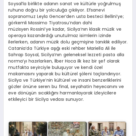
Soysal’la birlikte adanın sanat ve kültürle yoğrulmuş
ruhuna doğru bir yolculuğa çıkılıyor. Efsanevi
sopranomuz Leyla Gencer’den usta besteci Bellini’ye;
görkemli Massimo Tiyatrosu’ndan dahi
müzisyen Rossini’ye kadar, Sicilya’nın klasik müzik ve
operaya kazandırdığı unutulmaz isimlerin izinde
ilerlerken, adanın müzik dolu geçmişine tanıklık ediliyor.
Catania’da Türkiye aşığı eski rehber Mariella Ali ile
Sahrap Soysal, Sicilya’nın geleneksel lezzeti pasta alla
norma’yı hazırlarken, İlber Hoca ilk kez bir şef olarak
mutfakta seyirciyle buluşuyor ve kendi özel
makarnasını yaparak bu kültürel şöleni taçlandırıyor.
Sicilya ve Türkiye’nin kültürel ve insani benzerliklerini
gözler önüne seren bu final, seyahatin heyecanını ve
eve dönüşün sıcaklığını harmanlayarak izleyicilere
etkileyici bir Sicilya vedası sunuyor.