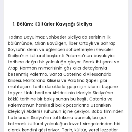
B
ö
lüm: Kültürler Kavşağı Sicilya
Tadına Doyulmaz Sohbetler Sicilya’da serisinin ilk
bölümünde, Okan Bayülgen, İlber Ortaylı ve Sahrap
Soysal’ın derin ve eğlenceli sohbetleriyle izleyiciler
Sicilya’nın kültürel başkenti Palermo’nun büyüleyici
tarihine doğru bir yolculuğa çıkıyor. Barok ihtişamı ve
Arap-Norman mimarisinin göz alıcı detaylarıyla
bezenmiş Palermo, Santa Caterina d’Allessandria
Kilisesi, Martorana Kilisesi ve Palatina Şapeli gibi
muhteşem tarihi duraklarla geçmişin izlerini bugüne
taşıyor. Ünlü haritacı Al-Idrisi’nin izleriyle Sicilya’nın
köklü tarihine bir bakış sunan bu keşif, Catania ve
Palermo’nun hareketli balık pazarlarına uzanırken
izleyiciyi Akdeniz ruhunun içine çekiyor. Baba filminden
hatırlanan Sicilya’nın tatlı ikonu cannoli, bu çok
katmanlı kültürel yolculuğun lezzet simgelerinden biri
olarak kendini gösteriyor. Tarih, kültür, yerel lezzetler