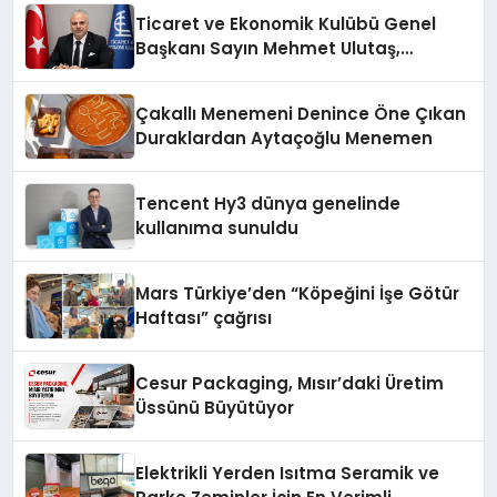
Ticaret ve Ekonomik Kulübü Genel
Başkanı Sayın Mehmet Ulutaş,
ekonomiye dair yaptığı açıklamada
şunları kaydetti:
Çakallı Menemeni Denince Öne Çıkan
Duraklardan Aytaçoğlu Menemen
Tencent Hy3 dünya genelinde
kullanıma sunuldu
Mars Türkiye’den “Köpeğini İşe Götür
Haftası” çağrısı
Cesur Packaging, Mısır’daki Üretim
Üssünü Büyütüyor
Elektrikli Yerden Isıtma Seramik ve