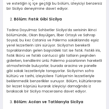
ve estetiğin iç içe geçtiği bu bölüm, izleyiciyi benzersiz
bir Sicilya deneyimine davet ediyor.
B
ö
lüm: Fıstık Gibi Sicilya
Tadına Doyulmaz Sohbetler Sicilya’da serisinin ikinci
bölümünde, Okan Bayülgen, İlber Ortaylı ve Sahrap
Soysal, bu kez Catania ve Palermo sokaklarında eşsiz
yerel lezzetlerin izini sürüyor. Sicilya’nın bereketli
topraklarından gelen başroldeki tat ise fıstık. Fıstıklı iris,
fıstık likörü ve fıstıklı cantucci gibi tatların peşinden
giderken, kendilerini ünlü Palermo pazarlarının hareketli
atmosferinde buluyorlar; burada aracina ve panelle
gibi sokak lezzetleriyle tanışıyorlar. Sicilya’nın sofra
kültürü ve tarihi, izleyicilere Türkiye’nin lezzetleriyle
beklenmedik benzerlikler sunuyor. Bölüm, kültürlerarası
bir lezzet köprüsü kurarak izleyiciyi damağında iz
bırakacak bir Sicilya macerasına davet ediyor.
B
ö
lüm: Acıları ve Tatlılarıyla Sicilya