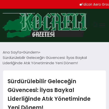
Falcon Aero Group, Kür
GÜNDEM
Ana Sayfa
Gündem
Sürdürülebilir Geleceğin Güvencesi: İlyas Baykal
TEKNOLOJI
Liderliğinde Atık Yönetiminde Yeni Dönem!
EKONOMI
Sürdürülebilir Geleceğin
SPOR
Güvencesi: İlyas Baykal
Liderliğinde Atık Yönetiminde
MAGAZIN
Yeni Dönem!