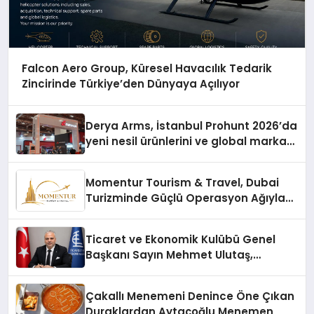
Falcon Aero Group, Küresel Havacılık Tedarik
Zincirinde Türkiye’den Dünyaya Açılıyor
Derya Arms, İstanbul Prohunt 2026’da
yeni nesil ürünlerini ve global marka
vizyonunu sergiledi
Momentur Tourism & Travel, Dubai
Turizminde Güçlü Operasyon Ağıyla
Fark Yaratıyor
Ticaret ve Ekonomik Kulübü Genel
Başkanı Sayın Mehmet Ulutaş,
ekonomiye dair yaptığı açıklamada
şunları kaydetti:
Çakallı Menemeni Denince Öne Çıkan
Duraklardan Aytaçoğlu Menemen