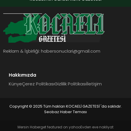
Reklam & İşbirliği:
habersonuclari@gmail.com
Hakkımızda
Künye
Çerez Politikası
Gizlilik Politikası
İletişim
Copyright © 2025 Tüm hakları KOCAELİ GAZETESİ 'da saklıdır.
Seobaz Haber Teması
Mersin Haber
get featured on yahoo
Evden eve nakliyat