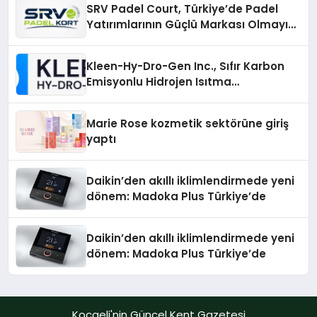
SRV Padel Court, Türkiye’de Padel
Yatırımlarının Güçlü Markası Olmayı
Sürdürüyor
Kleen-Hy-Dro-Gen Inc., Sıfır Karbon
Emisyonlu Hidrojen Isıtma
Teknolojisinde ISO ve TSSA
Düzenleyici Onaylarını Aldı
Marie Rose kozmetik sektörüne giriş
yaptı
Daikin’den akıllı iklimlendirmede yeni
dönem: Madoka Plus Türkiye’de
Daikin’den akıllı iklimlendirmede yeni
dönem: Madoka Plus Türkiye’de
Kocaeli'nin Güncel Kent Gazetesi