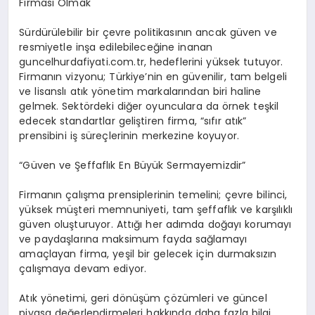
Firması Olmak
Sürdürülebilir bir çevre politikasının ancak güven ve
resmiyetle inşa edilebileceğine inanan
guncelhurdafiyati.com.tr, hedeflerini yüksek tutuyor.
Firmanın vizyonu; Türkiye’nin en güvenilir, tam belgeli
ve lisanslı atık yönetim markalarından biri haline
gelmek. Sektördeki diğer oyunculara da örnek teşkil
edecek standartlar geliştiren firma, “sıfır atık”
prensibini iş süreçlerinin merkezine koyuyor.
“Güven ve Şeffaflık En Büyük Sermayemizdir”
Firmanın çalışma prensiplerinin temelini; çevre bilinci,
yüksek müşteri memnuniyeti, tam şeffaflık ve karşılıklı
güven oluşturuyor. Attığı her adımda doğayı korumayı
ve paydaşlarına maksimum fayda sağlamayı
amaçlayan firma, yeşil bir gelecek için durmaksızın
çalışmaya devam ediyor.
Atık yönetimi, geri dönüşüm çözümleri ve güncel
piyasa değerlendirmeleri hakkında daha fazla bilgi