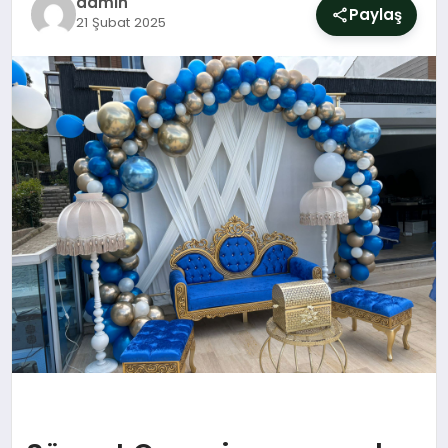
admin
SIYASET
Paylaş
21 Şubat 2025
YAŞAM
DÜNYA
SAĞLIK
EĞITIM