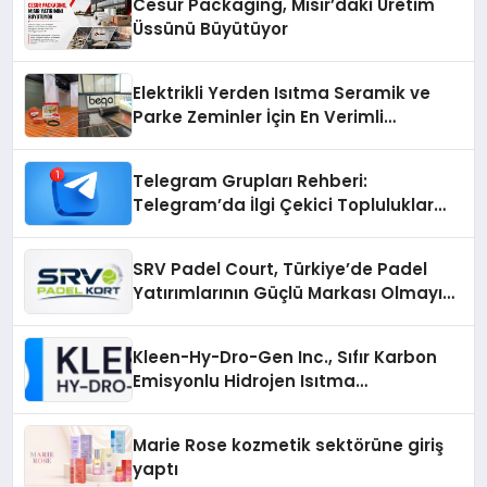
Cesur Packaging, Mısır’daki Üretim
Üssünü Büyütüyor
Elektrikli Yerden Isıtma Seramik ve
Parke Zeminler İçin En Verimli
Çözümler
Telegram Grupları Rehberi:
Telegram’da İlgi Çekici Topluluklar
Nasıl Bulunur?
SRV Padel Court, Türkiye’de Padel
Yatırımlarının Güçlü Markası Olmayı
Sürdürüyor
Kleen-Hy-Dro-Gen Inc., Sıfır Karbon
Emisyonlu Hidrojen Isıtma
Teknolojisinde ISO ve TSSA
Düzenleyici Onaylarını Aldı
Marie Rose kozmetik sektörüne giriş
yaptı