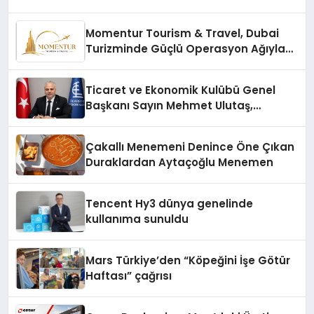
Momentur Tourism & Travel, Dubai
Turizminde Güçlü Operasyon Ağıyla
Fark Yaratıyor
Ticaret ve Ekonomik Kulübü Genel
Başkanı Sayın Mehmet Ulutaş,
ekonomiye dair yaptığı açıklamada
şunları kaydetti:
Çakallı Menemeni Denince Öne Çıkan
Duraklardan Aytaçoğlu Menemen
Tencent Hy3 dünya genelinde
kullanıma sunuldu
Mars Türkiye’den “Köpeğini İşe Götür
Haftası” çağrısı