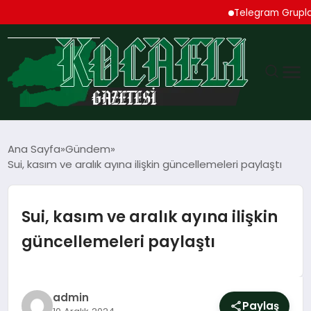
Telegram Grupları Rehb
GÜNDEM
Ana Sayfa
Gündem
Sui, kasım ve aralık ayına ilişkin güncellemeleri paylaştı
TEKNOLOJI
EKONOMI
Sui, kasım ve aralık ayına ilişkin
güncellemeleri paylaştı
SPOR
MAGAZIN
admin
Paylaş