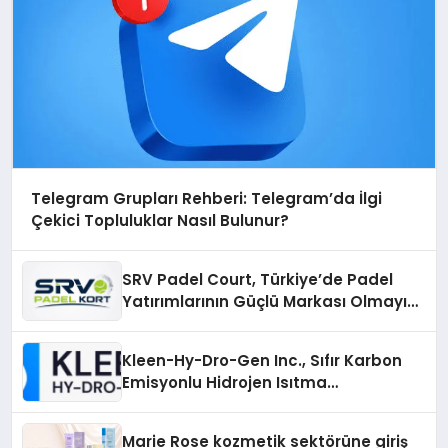
Telegram Grupları Rehberi: Telegram’da İlgi
Çekici Topluluklar Nasıl Bulunur?
SRV Padel Court, Türkiye’de Padel
Yatırımlarının Güçlü Markası Olmayı
Sürdürüyor
Kleen-Hy-Dro-Gen Inc., Sıfır Karbon
Emisyonlu Hidrojen Isıtma
Teknolojisinde ISO ve TSSA
Düzenleyici Onaylarını Aldı
Marie Rose kozmetik sektörüne giriş