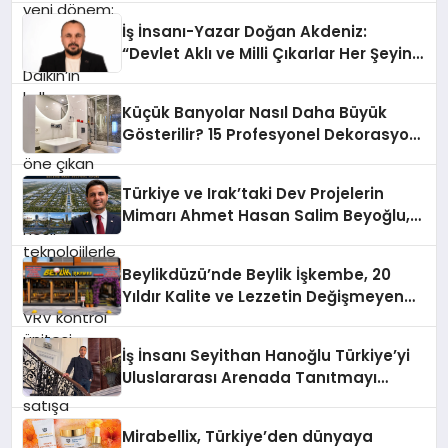
öne çıkan Madoka ailesinin yeni nesil
İş İnsanı-Yazar Doğan Akdeniz:
teknolojilerle donatılmış son modeli
“Devlet Aklı ve Milli Çıkarlar Her Şeyin
VRV kontrol ünitesi Madoka Plus
Üzerindedir”
Türkiye’de satışa sunuldu. Tam
dokunmatik ekranı, mobil uygulama
Küçük Banyolar Nasıl Daha Büyük
desteği ve akıllı sensör entegrasyonu
Gösterilir? 15 Profesyonel Dekorasyon
sayesinde iklimlendirme sistemlerinin
Önerisi
yönetimini daha kolay, konforlu ve
verimli hale getiriyor. Enerji
Türkiye ve Irak’taki Dev Projelerin
verimliliğini artırırken modern yaşam
Mimarı Ahmet Hasan Salim Beyoğlu,
alanlarında teknolojiyi estetik ile bulu
10 Milyon Metrekarelik “Al Yusuf
Holding Industrial City” Projesini
Beylikdüzü’nde Beylik İşkembe, 20
Hayata Geçirecek
Yıldır Kalite ve Lezzetin Değişmeyen
Adresi
İş İnsanı Seyithan Hanoğlu Türkiye’yi
Uluslararası Arenada Tanıtmayı
Hedefliyor
Mirabellix, Türkiye’den dünyaya