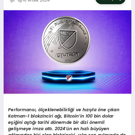
10 Aralık 2024
SIYASET
YAŞAM
DÜNYA
SAĞLIK
EĞITIM
Performansı,
ö
lçeklenebilirliği ve hızıyla
ö
ne çıkan
Katman-1 blokzinciri ağı
, Bitcoin
’
in 100 bin dolar
eşiğini aştığı tarihi d
ö
nemde bir dizi
ö
nemli
gelişmeye imza attı
. 2024
’ü
n en h
ızlı büyüyen
ağlarından biri olan blokzinciri, yılın son aylarında da