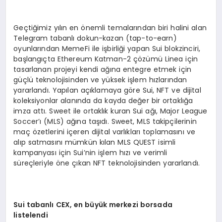
Geçtiğimiz yılın en önemli temalarından biri halini alan
Telegram tabanlı dokun-kazan (tap-to-earn)
oyunlarından MemeFi ile işbirliği yapan Sui blokzinciri,
başlangıçta Ethereum Katman-2 çözümü Linea için
tasarlanan projeyi kendi ağına entegre etmek için
güçlü teknolojisinden ve yüksek işlem hızlarından
yararlandı. Yapılan açıklamaya göre Sui, NFT ve dijital
koleksiyonlar alanında da kayda değer bir ortaklığa
imza attı. Sweet ile ortaklık kuran Sui ağı, Major League
Soccer’ı (MLS) ağına taşıdı. Sweet, MLS takipçilerinin
maç özetlerini içeren dijital varlıkları toplamasını ve
alıp satmasını mümkün kılan MLS QUEST isimli
kampanyası için Sui’nin işlem hızı ve verimli
süreçleriyle öne çıkan NFT teknolojisinden yararlandı.
Sui tabanlı
CEX, en b
üyük merkezi borsada
listelendi