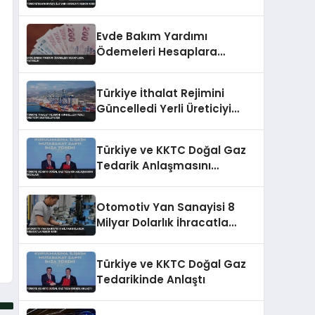
Evde Bakım Yardımı
Ödemeleri Hesaplara
Yatırıldı
Türkiye İthalat Rejimini
Güncelledi Yerli Üreticiyi
Destekleyecek
Türkiye ve KKTC Doğal Gaz
Tedarik Anlaşmasını
İmzaladı
Otomotiv Yan Sanayisi 8
Milyar Dolarlık İhracatla
Rekor Kırdı
Türkiye ve KKTC Doğal Gaz
Tedarikinde Anlaştı