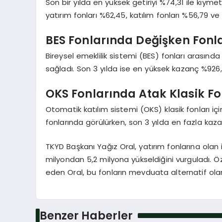
Son bir yılda en yüksek getiriyi %74,31 ile kıyme
yatırım fonları %62,45, katılım fonları %56,79 ve
BES Fonlarında Değişken Fonla
Bireysel emeklilik sistemi (BES) fonları arasında
sağladı. Son 3 yılda ise en yüksek kazanç %926,8
OKS Fonlarında Atak Klasik Fo
Otomatik katılım sistemi (OKS) klasik fonları içi
fonlarında görülürken, son 3 yılda en fazla kazan
TKYD Başkanı Yağız Oral, yatırım fonlarına olan il
milyondan 5,2 milyona yükseldiğini vurguladı. Özel
eden Oral, bu fonların mevduata alternatif olara
Benzer Haberler