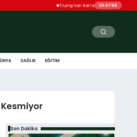
Trump’tan İran’a Sert Uyarı “Çok Ağır Şekild
03:47:57
ÜNYA
SAĞLIK
EĞITIM
z Kesmiyor
Son Dakika