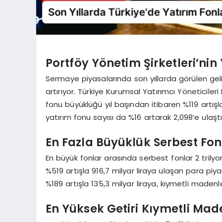
Portföy Yönetim Şirketleri’nin
Sermaye piyasalarında son yıllarda görülen geliş
artırıyor. Türkiye Kurumsal Yatırımcı Yöneticileri 
fonu büyüklüğü yıl başından itibaren %119 artışl
yatırım fonu sayısı da %16 artarak 2,098’e ulaştı
En Fazla Büyüklük Serbest Fo
En büyük fonlar arasında serbest fonlar 2 trilyon
%519 artışla 916,7 milyar liraya ulaşan para piya
%189 artışla 135,3 milyar liraya, kıymetli madenle
En Yüksek Getiri Kıymetli Mad