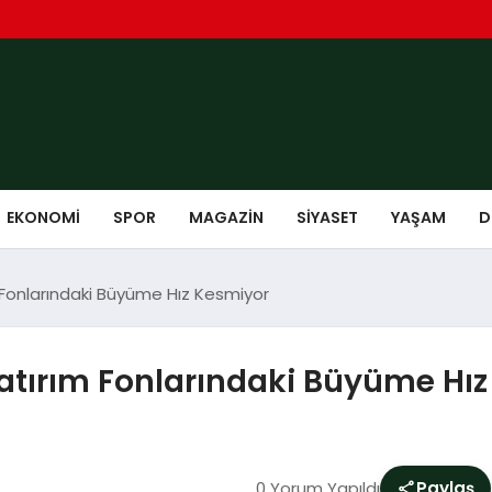
EKONOMI
SPOR
MAGAZIN
SIYASET
YAŞAM
D
m Fonlarındaki Büyüme Hız Kesmiyor
Yatırım Fonlarındaki Büyüme Hı
0 Yorum Yapıldı
Paylaş