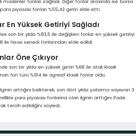
tli madenler fonları sağladı. Diğer fonlar arasında ise borsa
 para piyasası fonları %55,42 getiri elde etti.
r En Yüksek Getiriyi Sağladı
 ise son bir yılda %83,5 ile değişken fonlar en yüksek getiriyi
 ile hisse senedi fonlarından elde edildi.
nlar Öne Çıkıyor
nde son bir yılda en yüksek getiri %68 ile atak klasik
an fon türü %914 ile agresif klasik fonlar oldu.
ginin arttığını belirterek, son dört yılda yatırımcı sayısının 3
likle para piyasası fonlarına olan ilginin arttığını ifade
k tercih edildiğini söyledi.