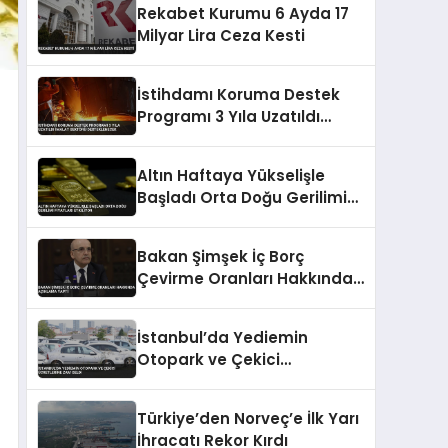
Rekabet Kurumu 6 Ayda 17
Milyar Lira Ceza Kesti
İstihdamı Koruma Destek
Programı 3 Yıla Uzatıldı
İmalat Sektörü
Desteklenecek
Altın Haftaya Yükselişle
Başladı Orta Doğu Gerilimi
Fiyatları Etkiliyor
Bakan Şimşek İç Borç
Çevirme Oranları Hakkında
Açıklama Yaptı
İstanbul’da Yediemin
Otopark ve Çekici
Ücretlerine Zam Geldi
Türkiye’den Norveç’e İlk Yarı
İhracatı Rekor Kırdı