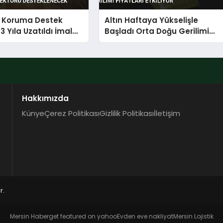
ı Koruma Destek
Altın Haftaya Yükselişle
3 Yıla Uzatıldı İmalat
Başladı Orta Doğu Gerilimi
Desteklenecek
Fiyatları Etkiliyor
Hakkımızda
Künye
Çerez Politikası
Gizlilik Politikası
İletişim
r.
Mersin Haber
get featured on yahoo
Evden eve nakliyat
Mersin Lojistik