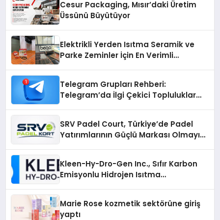
Cesur Packaging, Mısır’daki Üretim
Üssünü Büyütüyor
Elektrikli Yerden Isıtma Seramik ve
Parke Zeminler İçin En Verimli
Çözümler
Telegram Grupları Rehberi:
Telegram’da İlgi Çekici Topluluklar
Nasıl Bulunur?
SRV Padel Court, Türkiye’de Padel
Yatırımlarının Güçlü Markası Olmayı
Sürdürüyor
Kleen-Hy-Dro-Gen Inc., Sıfır Karbon
Emisyonlu Hidrojen Isıtma
Teknolojisinde ISO ve TSSA
Düzenleyici Onaylarını Aldı
Marie Rose kozmetik sektörüne giriş
yaptı