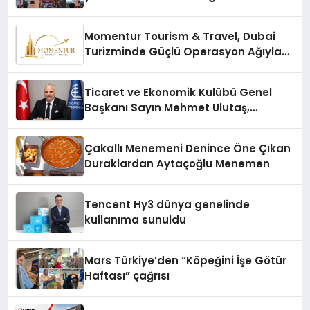
vizyonunu sergiledi
Momentur Tourism & Travel, Dubai
Turizminde Güçlü Operasyon Ağıyla
Fark Yaratıyor
Ticaret ve Ekonomik Kulübü Genel
Başkanı Sayın Mehmet Ulutaş,
ekonomiye dair yaptığı açıklamada
şunları kaydetti:
Çakallı Menemeni Denince Öne Çıkan
Duraklardan Aytaçoğlu Menemen
Tencent Hy3 dünya genelinde
kullanıma sunuldu
Mars Türkiye’den “Köpeğini İşe Götür
Haftası” çağrısı