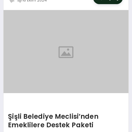
16 Ekim 2024
SIYASET
YAŞAM
DÜNYA
SAĞLIK
EĞITIM
Şişli Belediye Meclisi’nden
Emeklilere Destek Paketi