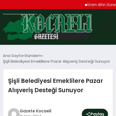
Gram Altın Güne Yükse
GÜNDEM
Ana Sayfa
Gündem
Şişli Belediyesi Emeklilere Pazar Alışveriş Desteği Sunuyor
TEKNOLOJI
EKONOMI
Şişli Belediyesi Emeklilere Pazar
Alışveriş Desteği Sunuyor
SPOR
MAGAZIN
Gazete Kocaeli
Paylaş