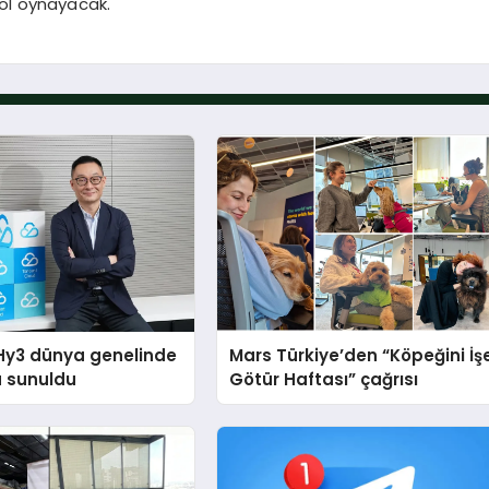
rol oynayacak.
Hy3 dünya genelinde
Mars Türkiye’den “Köpeğini İş
a sunuldu
Götür Haftası” çağrısı