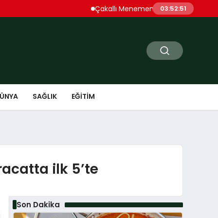
Çakallı Menemeni Denince Öne Çıkan Dur
03:52:52
ÜNYA
SAĞLIK
EĞITIM
catta ilk 5’te
Son Dakika