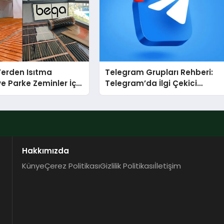
 Yerden Isıtma
Telegram Grupları Rehberi:
e Parke Zeminler İçin
Telegram’da İlgi Çekici
i Çözümler
Topluluklar Nasıl Bulunur?
Hakkımızda
Künye
Çerez Politikası
Gizlilik Politikası
İletişim