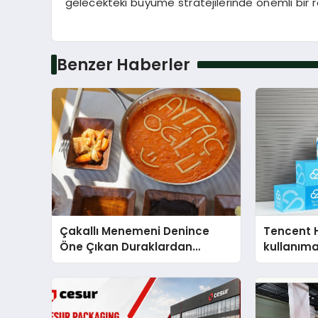
gelecekteki büyüme stratejilerinde önemli bir 
Benzer Haberler
Çakallı Menemeni Denince
Tencent 
Öne Çıkan Duraklardan
kullanım
Aytaçoğlu Menemen