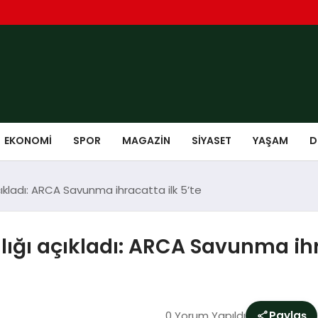
EKONOMI
SPOR
MAGAZIN
SIYASET
YAŞAM
D
kladı: ARCA Savunma ihracatta ilk 5’te
ğı açıkladı: ARCA Savunma ihra
0 Yorum Yapıldı
Paylaş