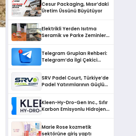
Cesur Packaging, Mısır’daki
Üretim Üssünü Büyütüyor
Elektrikli Yerden Isıtma
Seramik ve Parke Zeminler
İçin En Verimli Çözümler
Telegram Grupları Rehberi:
Telegram’da İlgi Çekici
Topluluklar Nasıl Bulunur?
SRV Padel Court, Türkiye’de
Padel Yatırımlarının Güçlü
Markası Olmayı Sürdürüyor
Kleen-Hy-Dro-Gen Inc., Sıfır
Karbon Emisyonlu Hidrojen
Isıtma Teknolojisinde ISO ve
TSSA Düzenleyici Onaylarını
Marie Rose kozmetik
Aldı
sektörüne giriş yaptı