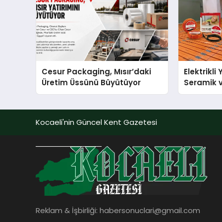
Cesur Packaging, Mısır’daki
Elektrikli
Üretim Üssünü Büyütüyor
Seramik v
En Veriml
Kocaeli'nin Güncel Kent Gazetesi
Reklam & İşbirliği:
habersonuclari@gmail.com