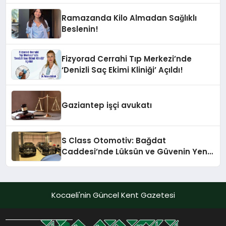
Ramazanda Kilo Almadan Sağlıklı
Beslenin!
Fizyorad Cerrahi Tıp Merkezi’nde
‘Denizli Saç Ekimi Kliniği’ Açıldı!
Gaziantep işçi avukatı
S Class Otomotiv: Bağdat
Caddesi’nde Lüksün ve Güvenin Yeni
Adı
Kocaeli'nin Güncel Kent Gazetesi