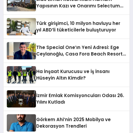
Yapısının Kazı ve Onarımı Selectum
Hotels&Resorts’un da Katkılarıyla
Tamamlandı
Türk girişimci, 10 milyon havluyu her
yıl ABD’li tüketicilerle buluşturuyor
The Special One’ın Yeni Adresi: Ege
Ceylanoğlu, Casa Fora Beach Resort
Hotel’i Daha İleri Taşımaya Geldi!
Ha İnşaat Kurucusu ve İş İnsanı
Hüseyin Altın Kimdir?
İzmir Emlak Komisyoncuları Odası 26.
Yılını Kutladı
Görkem Ahi’nin 2025 Mobilya ve
Dekorasyon Trendleri