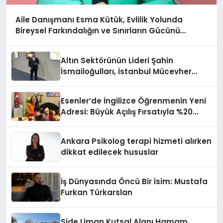
Aile Danışmanı Esma Kütük, Evlilik Yolunda
Bireysel Farkındalığın ve Sınırların Gücünü
Anlatıyor
Altın Sektörünün Lideri Şahin
İsmailoğulları, İstanbul Mücevher
Fuarı’nda Parladı ￼
Esenler’de İngilizce Öğrenmenin Yeni
Adresi: Büyük Açılış Fırsatıyla %20
İndirim!
Ankara Psikolog terapi hizmeti alırken
dikkat edilecek hususlar
İş Dünyasında Öncü Bir İsim: Mustafa
Furkan Türkarslan
Side Liman Kutsal Alanı Hamam