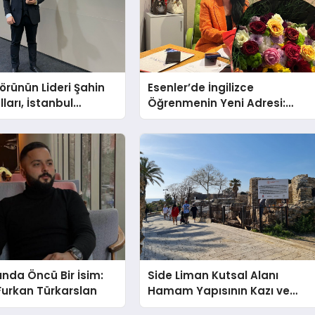
törünün Lideri Şahin
Esenler’de İngilizce
ları, İstanbul
Öğrenmenin Yeni Adresi:
Fuarı’nda Parladı ￼
Büyük Açılış Fırsatıyla %20
İndirim!
ında Öncü Bir İsim:
Side Liman Kutsal Alanı
Furkan Türkarslan
Hamam Yapısının Kazı ve
Onarımı Selectum