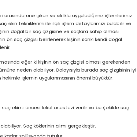
i arasında öne çıkan ve sıklıkla uyguladığımız işlemlerimiz
 ekin tekniklerimizle ilgili işlem detaylarımızı bulabilir ve
 kişinin doğal bir saç çizgisine ve saçlara sahip olması
inin ön saç çizgisi belirlenerek kişinin sanki kendi doğal
enir.
nmasında eğer ki kişinin ön saç çizgisi olması gerekenden
üne neden olabiliyor. Dolayısıyla burada saç çizgisinin iyi
an hekimle işlemin uygulanmasının önemi büyüktür.
aç ekimi öncesi lokal anestezi verilir ve bu şekilde saç
labiliyor. Saç köklerinin alımı gerçekleştir.
me kadar solüsyonda tutulur.