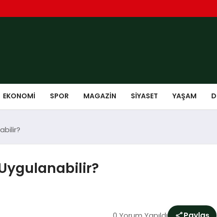
EKONOMI
SPOR
MAGAZIN
SIYASET
YAŞAM
D
abilir?
 Uygulanabilir?
0 Yorum Yapıldı
Paylaş