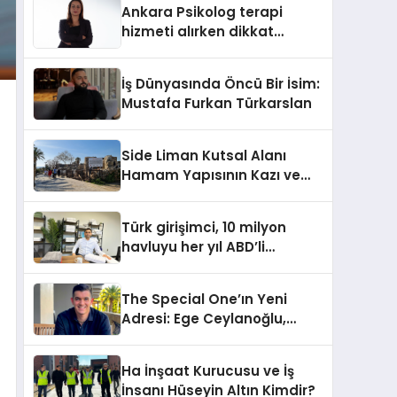
Ankara Psikolog terapi
hizmeti alırken dikkat
edilecek hususlar
İş Dünyasında Öncü Bir İsim:
Mustafa Furkan Türkarslan
Side Liman Kutsal Alanı
Hamam Yapısının Kazı ve
Onarımı Selectum
Hotels&Resorts’un da
Türk girişimci, 10 milyon
Katkılarıyla Tamamlandı
havluyu her yıl ABD’li
tüketicilerle buluşturuyor
The Special One’ın Yeni
Adresi: Ege Ceylanoğlu,
Casa Fora Beach Resort
Hotel’i Daha İleri Taşımaya
Ha İnşaat Kurucusu ve İş
Geldi!
İnsanı Hüseyin Altın Kimdir?