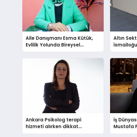
Aile Danışmanı Esma Kütük,
Altın Sek
Evlilik Yolunda Bireysel
İsmailoğul
Farkındalığın ve Sınırların
Mücevher 
Gücünü Anlatıyor
Ankara Psikolog terapi
İş Dünyas
hizmeti alırken dikkat
Mustafa 
edilecek hususlar