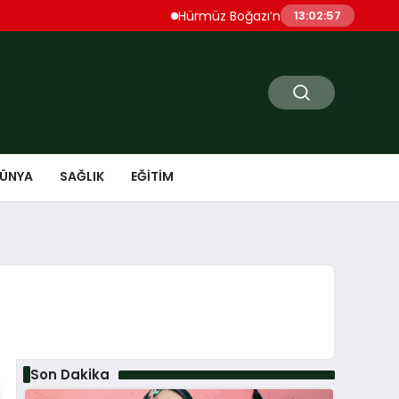
Hürmüz Boğazı’nda Patlama Sesleri Duyuldu
13:02:58
ÜNYA
SAĞLIK
EĞITIM
Son Dakika