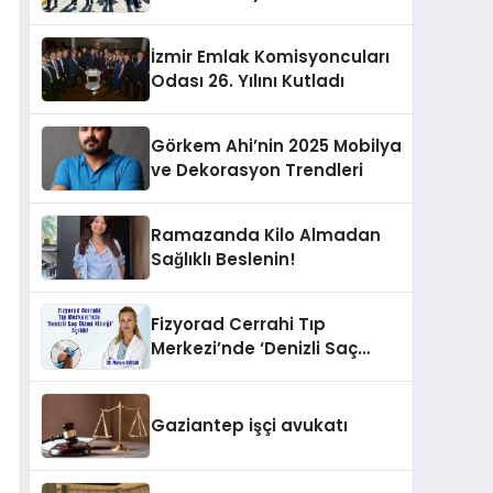
İzmir Emlak Komisyoncuları
Odası 26. Yılını Kutladı
Görkem Ahi’nin 2025 Mobilya
ve Dekorasyon Trendleri
Ramazanda Kilo Almadan
Sağlıklı Beslenin!
Fizyorad Cerrahi Tıp
Merkezi’nde ‘Denizli Saç
Ekimi Kliniği’ Açıldı!
Gaziantep işçi avukatı