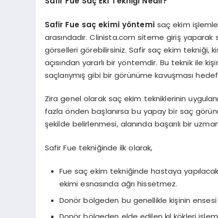
Safir Fue Saç Eki Tekniği Nedir?
Safir Fue saç ekimi
yöntemi
saç ekim işlemler
arasındadır. Clinista.com siteme giriş yaparak saç
görselleri görebilirsiniz. Safir saç ekim tekniği,
açısından yararlı bir yöntemdir. Bu teknik ile kiş
saçlarıymış gibi bir görünüme kavuşması hedefl
Zira genel olarak saç ekim tekniklerinin uygula
fazla önden başlanırsa bu yapay bir saç görünüm
şekilde belirlenmesi, alanında başarılı bir uzm
Safir Fue tekniğinde ilk olarak,
Fue saç ekim tekniğinde hastaya yapılacak s
ekimi esnasında ağrı hissetmez.
Donör bölgeden bu genellikle kişinin ensesi o
Donör bölgeden elde edilen kıl kökleri işle