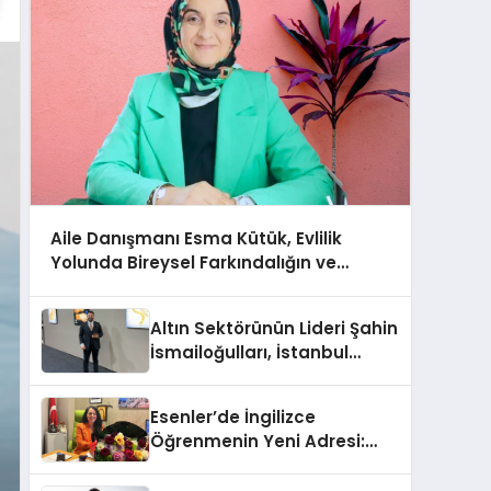
Aile Danışmanı Esma Kütük, Evlilik
Yolunda Bireysel Farkındalığın ve
Sınırların Gücünü Anlatıyor
Altın Sektörünün Lideri Şahin
İsmailoğulları, İstanbul
Mücevher Fuarı’nda Parladı ￼
Esenler’de İngilizce
Öğrenmenin Yeni Adresi:
Büyük Açılış Fırsatıyla %20
İndirim!