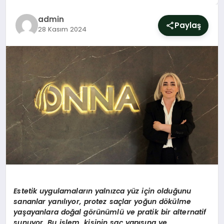
SIYASET
admin
Paylaş
28 Kasım 2024
YAŞAM
DÜNYA
SAĞLIK
EĞITIM
Estetik uygulamaların yalnı
zca y
üz için olduğunu
sananlar yanılıyor, protez saçlar yoğ
un d
ö
külme
yaşayanlara doğ
al g
ö
rünümlü ve pratik bir alternatif
sunuyor. Bu işlem, kişinin saç yapısına ve