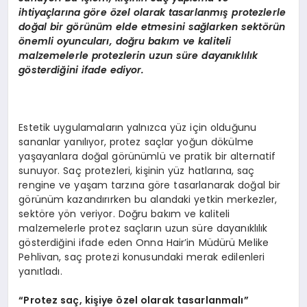
ihtiyaçlarına g
ö
re
ö
zel olarak tasarlanmış protezlerle
doğal bir g
ö
rünüm elde etmesini sağlarken sekt
ö
rün
ö
nemli oyuncuları, doğru bakım ve kaliteli
malzemelerle protezlerin uzun süre dayanıklılık
g
ö
sterdiğini ifade ediyor.
Estetik uygulamaların yalnızca yüz için olduğunu
sananlar yanılıyor, protez saçlar yoğun dökülme
yaşayanlara doğal görünümlü ve pratik bir alternatif
sunuyor. Saç protezleri, kişinin yüz hatlarına, saç
rengine ve yaşam tarzına göre tasarlanarak doğal bir
görünüm kazandırırken bu alandaki yetkin merkezler,
sektöre yön veriyor. Doğru bakım ve kaliteli
malzemelerle protez saçların uzun süre dayanıklılık
gösterdiğini ifade eden Onna Hair’in Müdürü Melike
Pehlivan, saç protezi konusundaki merak edilenleri
yanıtladı.
“
Protez saç, kişiye
özel olarak tasarlanmalı”