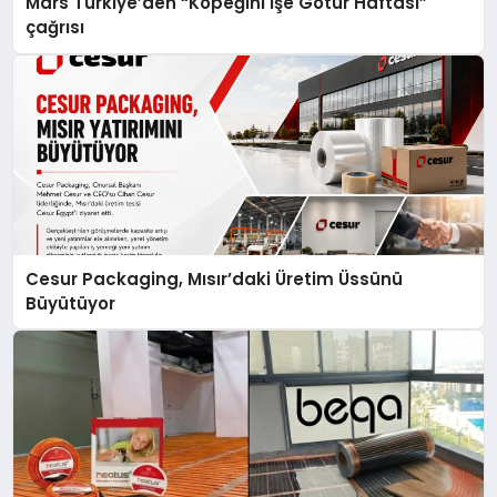
Mars Türkiye’den “Köpeğini İşe Götür Haftası”
çağrısı
Cesur Packaging, Mısır’daki Üretim Üssünü
Büyütüyor