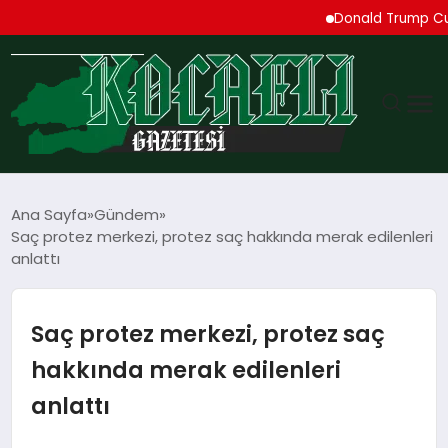
Donald Trump Cueta’daki
GÜNDEM
Ana Sayfa
Gündem
Saç protez merkezi, protez saç hakkında merak edilenleri
TEKNOLOJI
anlattı
EKONOMI
Saç protez merkezi, protez saç
SPOR
hakkında merak edilenleri
anlattı
MAGAZIN