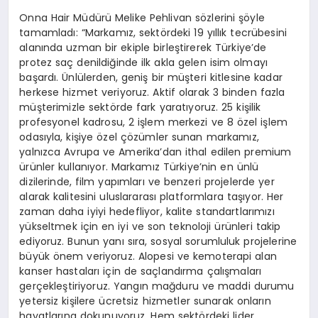
Onna Hair Müdürü Melike Pehlivan sözlerini şöyle
tamamladı: “Markamız, sektördeki 19 yıllık tecrübesini
alanında uzman bir ekiple birleştirerek Türkiye’de
protez saç denildiğinde ilk akla gelen isim olmayı
başardı. Ünlülerden, geniş bir müşteri kitlesine kadar
herkese hizmet veriyoruz. Aktif olarak 3 binden fazla
müşterimizle sektörde fark yaratıyoruz. 25 kişilik
profesyonel kadrosu, 2 işlem merkezi ve 8 özel işlem
odasıyla, kişiye özel çözümler sunan markamız,
yalnızca Avrupa ve Amerika’dan ithal edilen premium
ürünler kullanıyor. Markamız Türkiye’nin en ünlü
dizilerinde, film yapımları ve benzeri projelerde yer
alarak kalitesini uluslararası platformlara taşıyor. Her
zaman daha iyiyi hedefliyor, kalite standartlarımızı
yükseltmek için en iyi ve son teknoloji ürünleri takip
ediyoruz. Bunun yanı sıra, sosyal sorumluluk projelerine
büyük önem veriyoruz. Alopesi ve kemoterapi alan
kanser hastaları için de saçlandırma çalışmaları
gerçekleştiriyoruz. Yangın mağduru ve maddi durumu
yetersiz kişilere ücretsiz hizmetler sunarak onların
hayatlarına dokunuyoruz. Hem sektördeki lider