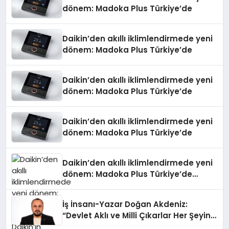
dönem: Madoka Plus Türkiye’de
Daikin’den akıllı iklimlendirmede yeni
dönem: Madoka Plus Türkiye’de
Daikin’den akıllı iklimlendirmede yeni
dönem: Madoka Plus Türkiye’de
Daikin’den akıllı iklimlendirmede yeni
dönem: Madoka Plus Türkiye’de
Daikin’den akıllı iklimlendirmede yeni
dönem: Madoka Plus Türkiye’de
Daikin’in kullanıcı dostu tasarımıyla
öne çıkan Madoka ailesinin yeni nesil
İş İnsanı-Yazar Doğan Akdeniz:
teknolojilerle donatılmış son modeli
“Devlet Aklı ve Milli Çıkarlar Her Şeyin
VRV kontrol ünitesi Madoka Plus
Üzerindedir”