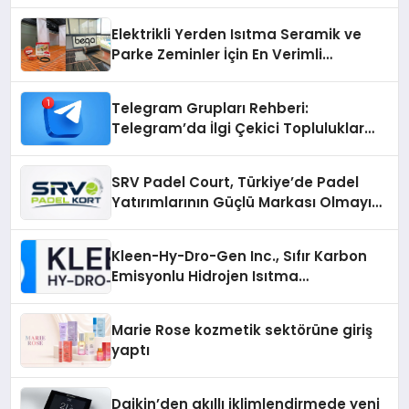
Elektrikli Yerden Isıtma Seramik ve
Parke Zeminler İçin En Verimli
Çözümler
Telegram Grupları Rehberi:
Telegram’da İlgi Çekici Topluluklar
Nasıl Bulunur?
SRV Padel Court, Türkiye’de Padel
Yatırımlarının Güçlü Markası Olmayı
Sürdürüyor
Kleen-Hy-Dro-Gen Inc., Sıfır Karbon
Emisyonlu Hidrojen Isıtma
Teknolojisinde ISO ve TSSA
Düzenleyici Onaylarını Aldı
Marie Rose kozmetik sektörüne giriş
yaptı
Daikin’den akıllı iklimlendirmede yeni