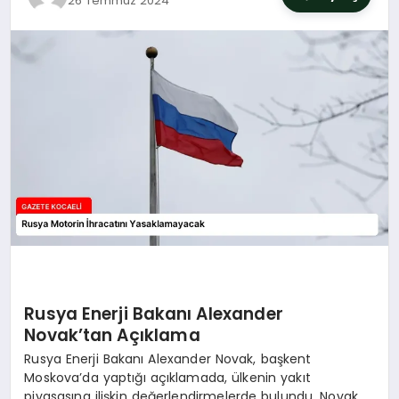
26 Temmuz 2024
SIYASET
YAŞAM
DÜNYA
SAĞLIK
EĞITIM
Rusya Enerji Bakanı Alexander
Novak’tan Açıklama
Rusya Enerji Bakanı Alexander Novak, başkent
Moskova’da yaptığı açıklamada, ülkenin yakıt
piyasasına ilişkin değerlendirmelerde bulundu. Novak,