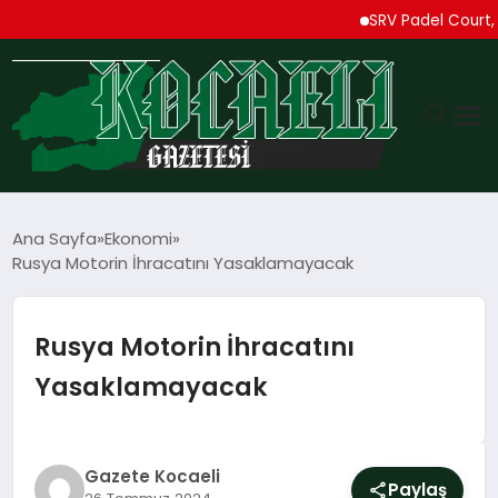
SRV Padel Court, Türki
GÜNDEM
Ana Sayfa
Ekonomi
Rusya Motorin İhracatını Yasaklamayacak
TEKNOLOJI
EKONOMI
Rusya Motorin İhracatını
Yasaklamayacak
SPOR
MAGAZIN
Gazete Kocaeli
Paylaş