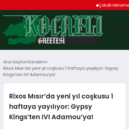
Çakallı Menemeni Denince
GÜNDEM
Ana Sayfa
Gündem
Rixos Mısır’da yeni yıl coşkusu 1 haftaya yayılıyor: Gypsy
TEKNOLOJI
Kings’ten IVI Adamou’ya!
EKONOMI
Rixos Mısır’da yeni yıl coşkusu 1
SPOR
haftaya yayılıyor: Gypsy
Kings’ten IVI Adamou’ya!
MAGAZIN