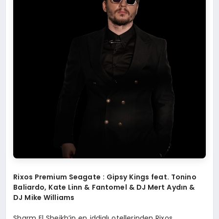
Rixos Premium Seagate : Gipsy Kings feat. Tonino
Baliardo, Kate Linn & Fantomel & DJ Mert Aydı
n &
DJ Mike Williams
Sharm El Sheikh’in en iddialı otellerinden Rixos