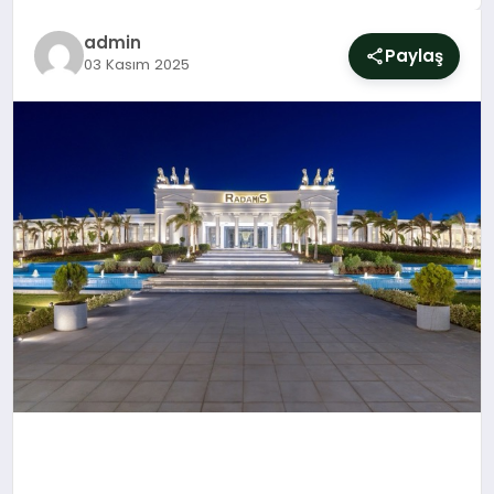
SIYASET
admin
Paylaş
03 Kasım 2025
YAŞAM
DÜNYA
SAĞLIK
EĞITIM