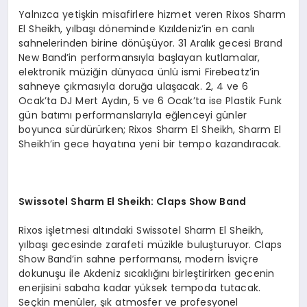
Yalnızca yetişkin misafirlere hizmet veren Rixos Sharm
El Sheikh, yılbaşı döneminde Kızıldeniz’in en canlı
sahnelerinden birine dönüşüyor. 31 Aralık gecesi Brand
New Band’in performansıyla başlayan kutlamalar,
elektronik müziğin dünyaca ünlü ismi Firebeatz’in
sahneye çıkmasıyla doruğa ulaşacak. 2, 4 ve 6
Ocak’ta DJ Mert Aydın, 5 ve 6 Ocak’ta ise Plastik Funk
gün batımı performanslarıyla eğlenceyi günler
boyunca sürdürürken; Rixos Sharm El Sheikh, Sharm El
Sheikh’in gece hayatına yeni bir tempo kazandıracak.
Swissotel Sharm El Sheikh: Claps Show Band
Rixos işletmesi altındaki Swissotel Sharm El Sheikh,
yılbaşı gecesinde zarafeti müzikle buluşturuyor. Claps
Show Band’in sahne performansı, modern İsviçre
dokunuşu ile Akdeniz sıcaklığını birleştirirken gecenin
enerjisini sabaha kadar yüksek tempoda tutacak.
Seçkin menüler, şık atmosfer ve profesyonel