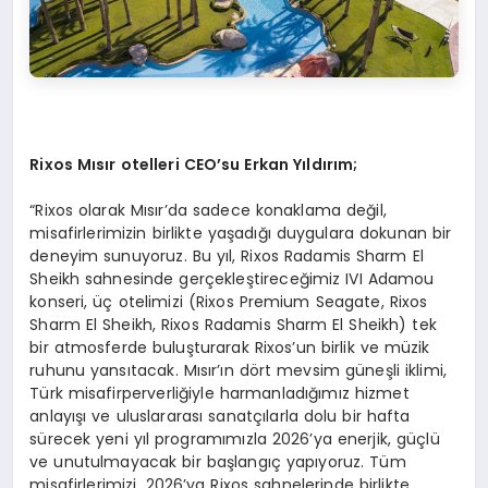
Rixos Mısır otelleri CEO
’
su Erkan Yıldırım;
“Rixos olarak Mısır’da sadece konaklama değil,
misafirlerimizin birlikte yaşadığı duygulara dokunan bir
deneyim sunuyoruz. Bu yıl, Rixos Radamis Sharm El
Sheikh sahnesinde gerçekleştireceğimiz IVI Adamou
konseri, üç otelimizi (Rixos Premium Seagate, Rixos
Sharm El Sheikh, Rixos Radamis Sharm El Sheikh) tek
bir atmosferde buluşturarak Rixos’un birlik ve müzik
ruhunu yansıtacak. Mısır’ın dört mevsim güneşli iklimi,
Türk misafirperverliğiyle harmanladığımız hizmet
anlayışı ve uluslararası sanatçılarla dolu bir hafta
sürecek yeni yıl programımızla 2026’ya enerjik, güçlü
ve unutulmayacak bir başlangıç yapıyoruz. Tüm
misafirlerimizi, 2026’ya Rixos sahnelerinde birlikte