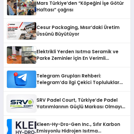
Mars Türkiye’den “Köpeğini İşe Götür
Haftası” çağrısı
Cesur Packaging, Mısır’daki Üretim
Üssünü Büyütüyor
Elektrikli Yerden Isıtma Seramik ve
Parke Zeminler İçin En Verimli
Çözümler
Telegram Grupları Rehberi:
Telegram’da İlgi Çekici Topluluklar
Nasıl Bulunur?
SRV Padel Court, Türkiye’de Padel
Yatırımlarının Güçlü Markası Olmayı
Sürdürüyor
Kleen-Hy-Dro-Gen Inc., Sıfır Karbon
Emisyonlu Hidrojen Isıtma